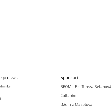
e pro vás
Sponzoři
odmínky
BEOM - Bc. Tereza Belanov
Collabim
í
Džem z Mazelova