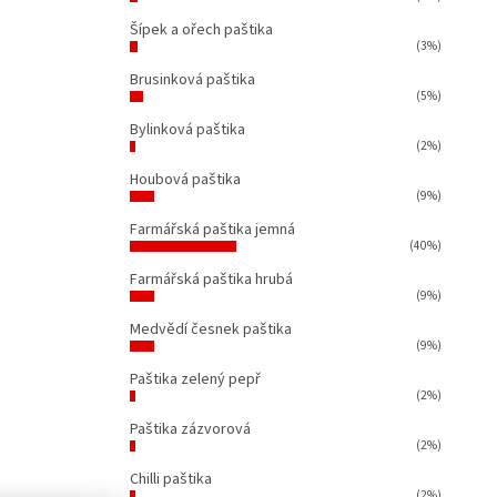
Šípek a ořech paštika
(3%)
Brusinková paštika
(5%)
Bylinková paštika
(2%)
Houbová paštika
(9%)
Farmářská paštika jemná
(40%)
Farmářská paštika hrubá
(9%)
Medvědí česnek paštika
(9%)
Paštika zelený pepř
(2%)
Paštika zázvorová
(2%)
Chilli paštika
(2%)