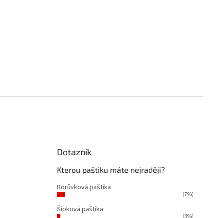
Dotazník
á
Kterou paštiku máte nejraději?
Borůvková paštika
(7%)
Šípková paštika
(3%)