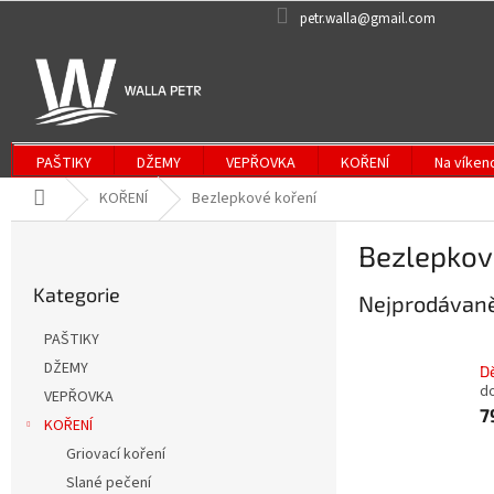
Přejít
petr.walla@gmail.com
na
obsah
PAŠTIKY
DŽEMY
VEPŘOVKA
KOŘENÍ
Na víken
Domů
KOŘENÍ
Bezlepkové koření
P
Bezlepkov
o
Přeskočit
s
Kategorie
kategorie
Nejprodávaně
t
r
PAŠTIKY
a
DŽEMY
D
n
d
VEPŘOVKA
n
7
í
KOŘENÍ
p
Griovací koření
a
Slané pečení