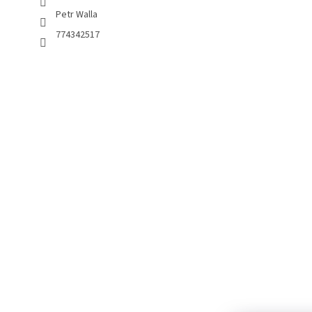
Petr Walla
774342517