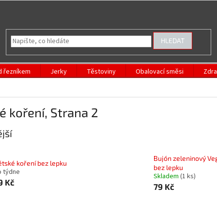
HLEDAT
d řezníkem
Jerky
Těstoviny
Obalovací směsi
Zdra
é koření
, Strana 2
jší
Bujón zeleninový V
ětské koření bez lepku
bez lepku
o týdne
Skladem
(1 ks)
9 Kč
79 Kč