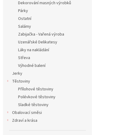
Dekorování masných výrobků
Párky
Ostatní
Salámy
Zabijačka - Vařená výroba
Uzenářské Delikatesy
Láky na nakládání
Střeva
Výhodné balení
Jerky
Těstoviny
Přílohové těstoviny
Polévkové těstoviny
Sladké těstoviny
Obalovací směsi
Zdraví a krása