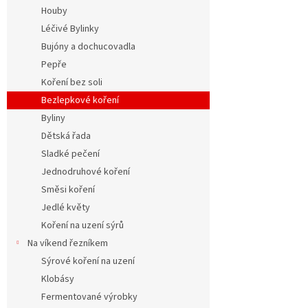
n
Houby
e
Léčivé Bylinky
l
Bujóny a dochucovadla
Pepře
Koření bez soli
Bezlepkové koření
Byliny
Dětská řada
Sladké pečení
Jednodruhové koření
Směsi koření
Jedlé květy
Koření na uzení sýrů
Na víkend řezníkem
Sýrové koření na uzení
Klobásy
Fermentované výrobky