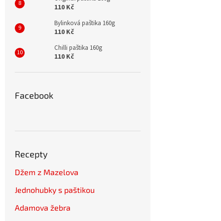
110 Kč
Bylinková paštika 160g
110 Kč
Chilli paštika 160g
110 Kč
Facebook
Recepty
Džem z Mazelova
Jednohubky s paštikou
Adamova žebra