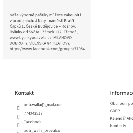
Naše výborné paštiky můžete zakoupit i
v prodejnách: U Naty - náměstí Bratří
Čapků 1, České Budějovice – Rožnov.
Bylinky od Světa - Zámek 112, Třeboň,
www.bylinkyodsveta.cz. MILANOVO
DOBROTY, VÍDEŇSKÁ 84, KLATOVY,
https://www.facebook.com/groups/770642815057689
Z
á
p
a
t
Kontakt
Informac
í
Obchodní p
petr.walla
@
gmail.com
GDPR
774342517
Kalendář Akc
Facebook
Kontakty
petr_walla_prevalco