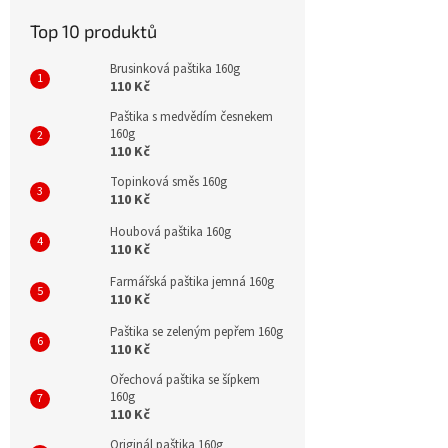
Top 10 produktů
Brusinková paštika 160g
110 Kč
Paštika s medvědím česnekem
160g
110 Kč
Topinková směs 160g
110 Kč
Houbová paštika 160g
110 Kč
Farmářská paštika jemná 160g
110 Kč
Paštika se zeleným pepřem 160g
110 Kč
Ořechová paštika se šípkem
160g
110 Kč
Originál paštika 160g