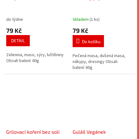
do týdne
Skladem
(1 ks)
79 Kč
79 Kč
DETAIL
Do košíku
Zelenina, maso, sýry, luštěniny
Pečená masa, dušená masa,
Obsah balení: 60g
nákypy, dresingy Obsah
balení: 60g
Grilovací koření bez soli
Guláš Vegánek