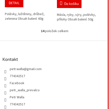
DETAIL
Do košíku
Polévky, luštěniny, drůbež,
Másla, ryby, sýry, polévky,
zelenina Obsah balení: 60g
přílohy Obsah balení: 50g
14
položek celkem
O
v
l
Z
á
á
d
p
a
a
Kontakt
c
t
í
petr.walla
@
gmail.com
í
p
r
774342517
v
Facebook
k
y
petr_walla_prevalco
v
Petr Walla
ý
p
774342517
i