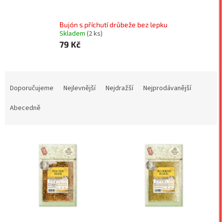
Bujón s příchutí drůbeže bez lepku
Skladem
(2 ks)
79 Kč
Ř
a
Doporučujeme
Nejlevnější
Nejdražší
Nejprodávanější
z
e
Abecedně
n
í
V
p
ý
r
p
o
i
d
s
u
p
k
r
t
o
ů