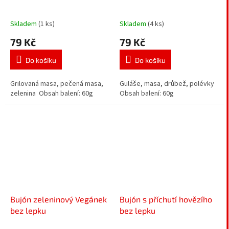
Skladem
(1 ks)
Skladem
(4 ks)
79 Kč
79 Kč
Do košíku
Do košíku
Grilovaná masa, pečená masa,
Guláše, masa, drůbež, polévky
zelenina Obsah balení: 60g
Obsah balení: 60g
Bujón zeleninový Vegánek
Bujón s příchutí hovězího
bez lepku
bez lepku