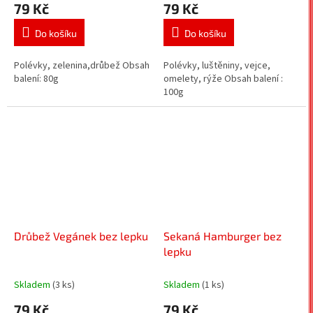
79 Kč
79 Kč
Do košíku
Do košíku
Polévky, zelenina,drůbež Obsah
Polévky, luštěniny, vejce,
balení: 80g
omelety, rýže Obsah balení :
100g
Drůbež Vegánek bez lepku
Sekaná Hamburger bez
lepku
Skladem
(3 ks)
Skladem
(1 ks)
79 Kč
79 Kč