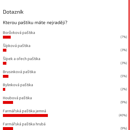
Dotazník
Kterou paštiku máte nejraději?
Borůvková paštika
(7%)
Šípková paštika
(3%)
Šípek a ořech paštika
(3%)
Brusinková paštika
(5%)
Bylinková paštika
(2%)
Houbová paštika
(9%)
Farmářská paštika jemná
(40%)
Farmářská paštika hrubá
(9%)