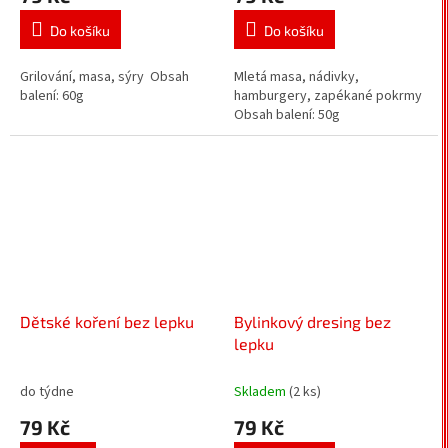
Do košíku
Do košíku
Grilování, masa, sýry Obsah
Mletá masa, nádivky,
balení: 60g
hamburgery, zapékané pokrmy
Obsah balení: 50g
Dětské koření bez lepku
Bylinkový dresing bez
lepku
do týdne
Skladem
(2 ks)
79 Kč
79 Kč