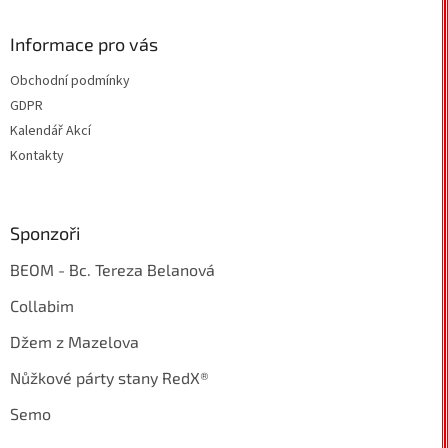
s
u
Informace pro vás
Obchodní podmínky
GDPR
Kalendář Akcí
Kontakty
Sponzoři
BEOM - Bc. Tereza Belanová
Collabim
Džem z Mazelova
Nůžkové párty stany RedX®
Semo