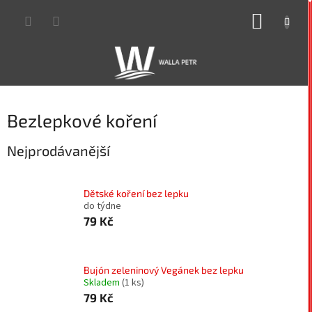
Přejít
NÁKUP
na
obsah
KOŠÍK
Bezlepkové koření
Nejprodávanější
Dětské koření bez lepku
do týdne
79 Kč
Bujón zeleninový Vegánek bez lepku
Skladem
(1 ks)
79 Kč