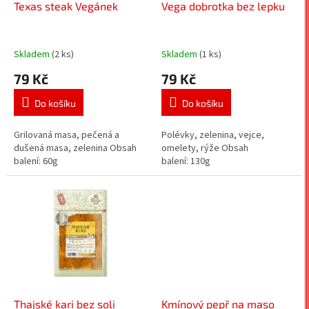
d
Texas steak Vegánek
Vega dobrotka bez lepku
u
k
t
Skladem
(2 ks)
Skladem
(1 ks)
ů
79 Kč
79 Kč
Do košíku
Do košíku
Grilovaná masa, pečená a
Polévky, zelenina, vejce,
dušená masa, zelenina Obsah
omelety, rýže Obsah
balení: 60g
balení: 130g
Thajské kari bez soli
Kmínový pepř na maso