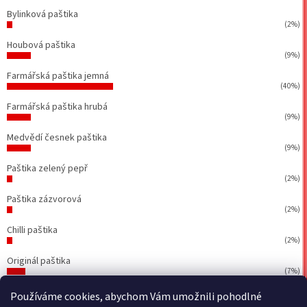
Bylinková paštika
(2%)
Houbová paštika
(9%)
Farmářská paštika jemná
(40%)
Farmářská paštika hrubá
(9%)
Medvědí česnek paštika
(9%)
Paštika zelený pepř
(2%)
Paštika zázvorová
(2%)
Chilli paštika
(2%)
Originál paštika
(7%)
Počet hlasů:
43
Používáme cookies, abychom Vám umožnili pohodlné