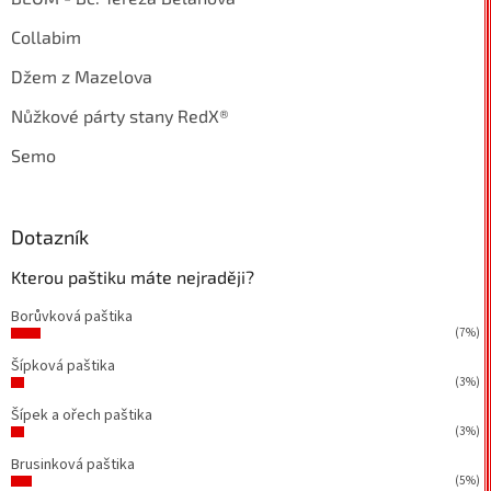
Collabim
Džem z Mazelova
Nůžkové párty stany RedX®
Semo
Dotazník
Kterou paštiku máte nejraději?
Borůvková paštika
(7%)
Šípková paštika
(3%)
Šípek a ořech paštika
(3%)
Brusinková paštika
(5%)