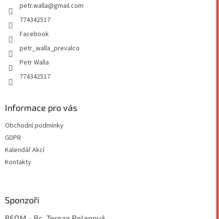
petr.walla
@
gmail.com
í
p
r
774342517
v
Facebook
k
y
petr_walla_prevalco
v
Petr Walla
ý
p
774342517
i
s
u
Informace pro vás
Obchodní podmínky
GDPR
Kalendář Akcí
Kontakty
Sponzoři
BEOM - Bc. Tereza Belanová