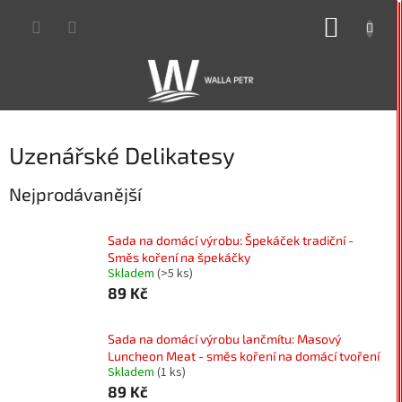
Přejít
NÁKUP
na
obsah
KOŠÍK
Uzenářské Delikatesy
Nejprodávanější
Sada na domácí výrobu: Špekáček tradiční -
Směs koření na špekáčky
Skladem
(>5 ks)
89 Kč
Sada na domácí výrobu lančmítu: Masový
Luncheon Meat - směs koření na domácí tvoření
Skladem
(1 ks)
89 Kč