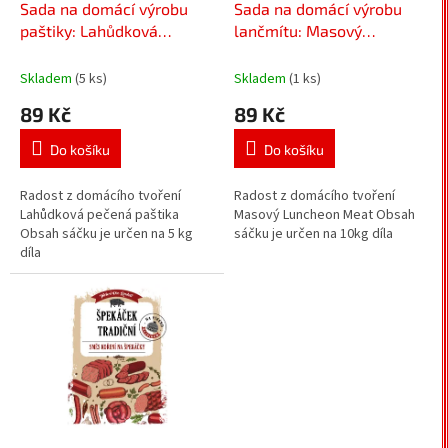
d
Sada na domácí výrobu
Sada na domácí výrobu
u
paštiky: Lahůdková
lančmítu: Masový
k
pečená paštika - směs
Luncheon Meat - směs
t
koření na domácí tvoření
koření na domácí tvoření
Skladem
(5 ks)
Skladem
(1 ks)
ů
89 Kč
89 Kč
Do košíku
Do košíku
Radost z domácího tvoření
Radost z domácího tvoření
Lahůdková pečená paštika
Masový Luncheon Meat Obsah
Obsah sáčku je určen na 5 kg
sáčku je určen na 10kg díla
díla