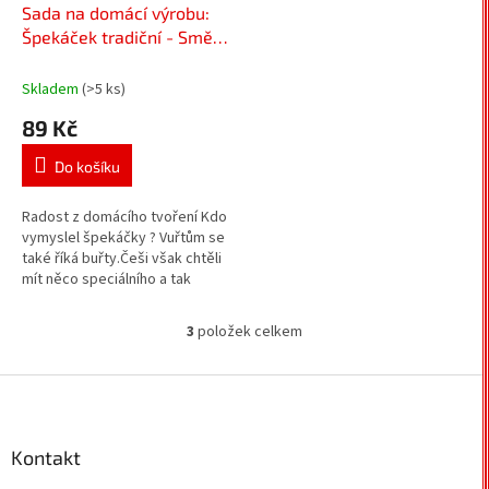
Sada na domácí výrobu:
Špekáček tradiční - Směs
koření na špekáčky
Skladem
(>5 ks)
89 Kč
Do košíku
Radost z domácího tvoření Kdo
vymyslel špekáčky ? Vuřtům se
také říká buřty.Češi však chtěli
mít něco speciálního a tak
vymysleli špekáčky.Špekáček
se poprvé objevil na...
3
položek celkem
O
v
l
Z
á
á
d
p
a
a
Kontakt
c
t
í