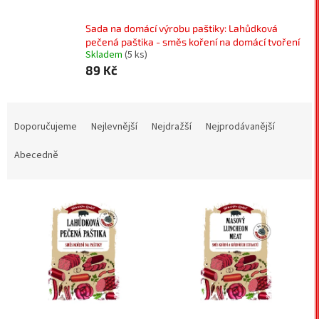
Sada na domácí výrobu paštiky: Lahůdková
pečená paštika - směs koření na domácí tvoření
Skladem
(5 ks)
89 Kč
Ř
a
Doporučujeme
Nejlevnější
Nejdražší
Nejprodávanější
z
e
Abecedně
n
í
V
p
ý
r
p
o
i
d
s
u
p
k
r
t
o
ů