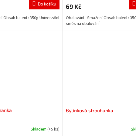
Do košíku
69 Kč
í Obsah balení : 350g Univerzální
Obalování - Smažení Obsah balení : 350
směs na obalování
uhanka
Bylinková strouhanka
Skladem
(>5 ks)
Sk