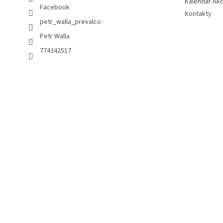
Kalendář Akc
Facebook
Kontakty
petr_walla_prevalco
Petr Walla
774342517