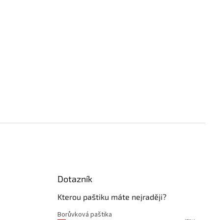
Dotazník
á
Kterou paštiku máte nejraději?
Borůvková paštika