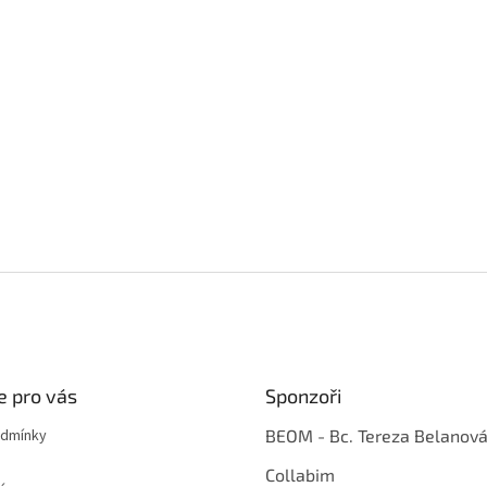
i
s
u
e pro vás
Sponzoři
odmínky
BEOM - Bc. Tereza Belanov
Collabim