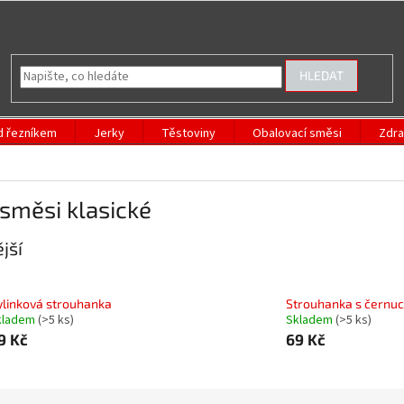
HLEDAT
d řezníkem
Jerky
Těstoviny
Obalovací směsi
Zdra
směsi klasické
jší
ylinková strouhanka
Strouhanka s černu
kladem
(>5 ks)
Skladem
(>5 ks)
9 Kč
69 Kč