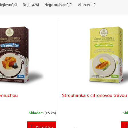
Nejlevnější
Nejdražší
Nejprodávanější
Abecedně
ernuchou
Strouhanka s citronovou trávou
Skladem
(>5 ks)
Sk
Do košíku