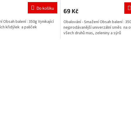
Do košíku
69 Kč
 Obsah balení : 350g Vynikající
Obalování - Smažení Obsah balení : 35
ích křidýlek a paliček
nejprodávanější univerzální směs na o
všech druhů mas, zeleniny a sýrů
O
v
l
á
d
a
c
í
p
r
v
k
y
v
ý
p