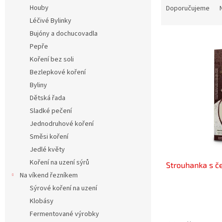
n
a
Houby
Doporučujeme
e
z
Léčivé Bylinky
l
e
Bujóny a dochucovadla
V
n
Pepře
ý
í
Koření bez soli
p
p
i
r
Bezlepkové koření
s
o
Byliny
p
d
Dětská řada
r
u
Sladké pečení
o
k
Jednodruhové koření
d
t
Směsi koření
u
ů
k
Jedlé květy
t
Koření na uzení sýrů
Strouhanka s č
ů
Na víkend řezníkem
Sýrové koření na uzení
Klobásy
Fermentované výrobky