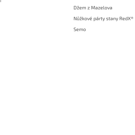
í
Džem z Mazelova
Nůžkové párty stany RedX®
Semo