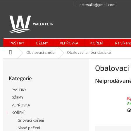
Přejít
petr.walla@gmail.com
na
obsah
PAŠTIKY
DŽEMY
VEPŘOVKA
KOŘENÍ
Na víken
Domů
Obalovací směsi
Obalovací směsi klasické
P
Obalovací 
o
Přeskočit
s
Kategorie
kategorie
Nejprodávaně
t
r
PAŠTIKY
a
DŽEMY
B
n
S
VEPŘOVKA
n
6
í
KOŘENÍ
p
Griovací koření
a
Slané pečení
Ř