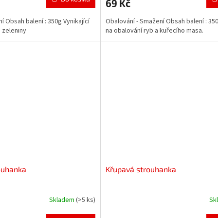
69 Kč
 Obsah balení : 350g Vynikající
Obalování - Smažení Obsah balení : 350
a zeleniny
na obalování ryb a kuřecího masa.
ouhanka
Křupavá strouhanka
Skladem
(>5 ks)
Sk