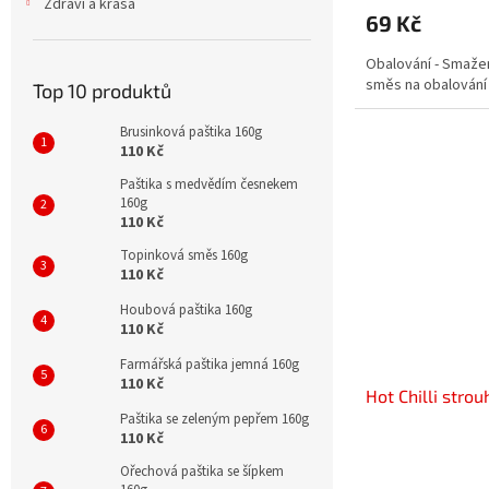
Zdraví a krása
69 Kč
Obalování - Smažen
směs na obalování
Top 10 produktů
Brusinková paštika 160g
110 Kč
Paštika s medvědím česnekem
160g
110 Kč
Topinková směs 160g
110 Kč
Houbová paštika 160g
110 Kč
Farmářská paštika jemná 160g
110 Kč
Hot Chilli stro
Paštika se zeleným pepřem 160g
110 Kč
Ořechová paštika se šípkem