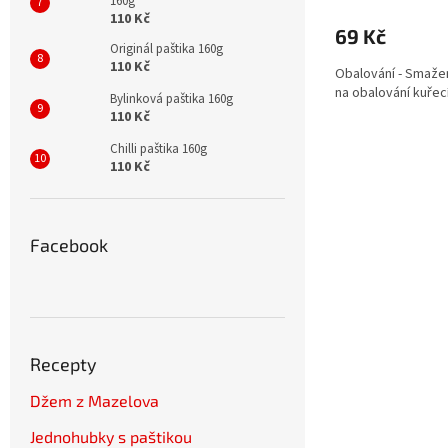
160g
110 Kč
69 Kč
Originál paštika 160g
110 Kč
Obalování - Smažení
na obalování kuřec
Bylinková paštika 160g
110 Kč
Chilli paštika 160g
110 Kč
Facebook
Recepty
Džem z Mazelova
Jednohubky s paštikou