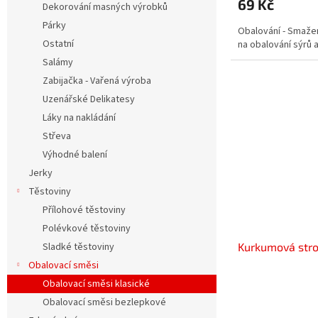
69 Kč
Dekorování masných výrobků
Párky
Obalování - Smažení
Ostatní
na obalování sýrů 
Salámy
Zabijačka - Vařená výroba
Uzenářské Delikatesy
Láky na nakládání
Střeva
Výhodné balení
Jerky
Těstoviny
Přílohové těstoviny
Polévkové těstoviny
Sladké těstoviny
Kurkumová str
Obalovací směsi
Obalovací směsi klasické
Obalovací směsi bezlepkové