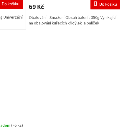
Do košíku
Do košíku
69 Kč
g Univerzální
Obalování - Smažení Obsah balení : 350g Vynikající
na obalování kuřecích křidýlek a paliček
ladem
(>5 ks)