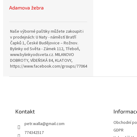
Adamova žebra
Naše výborné paštiky můžete zakoupit i
v prodejnách: U Naty - náměstí Bratří
Čapků 1, České Budějovice – Rožnov.
Bylinky od Světa - Zámek 112, Třeboň,
www.bylinkyodsveta.cz. MILANOVO
DOBROTY, VÍDEŇSKÁ 84, KLATOVY,
https://www.facebook.com/groups/770642815057689
Z
á
p
a
t
Kontakt
Informac
í
Obchodní p
petr.walla
@
gmail.com
GDPR
774342517