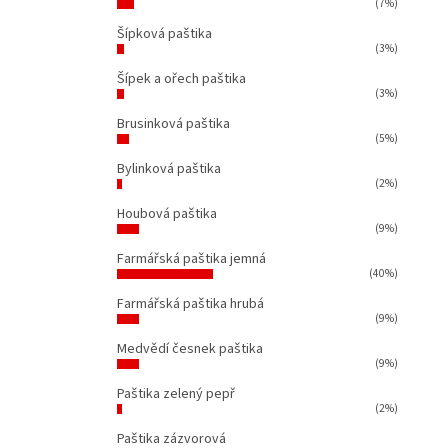
(7%)
Šípková paštika
(3%)
Šípek a ořech paštika
(3%)
Brusinková paštika
(5%)
Bylinková paštika
(2%)
Houbová paštika
(9%)
Farmářská paštika jemná
(40%)
Farmářská paštika hrubá
(9%)
Medvědí česnek paštika
(9%)
Paštika zelený pepř
(2%)
Paštika zázvorová