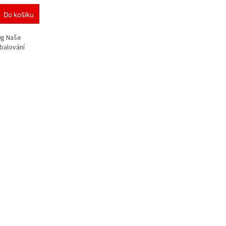
Do košíku
0g Naše
balování