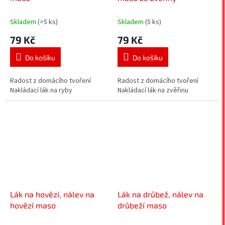
Skladem
(>5 ks)
Skladem
(5 ks)
79 Kč
79 Kč
Do košíku
Do košíku
Radost z domácího tvoření
Radost z domácího tvoření
Nakládací lák na ryby
Nakládací lák na zvěřinu
Lák na hovězí, nálev na
Lák na drůbež, nálev na
hovězí maso
drůbeží maso