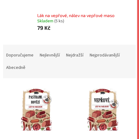
Lák na vepřové, nálev na vepřové maso
Skladem
(5 ks)
79 Kč
Ř
a
Doporučujeme
Nejlevnější
Nejdražší
Nejprodávanější
z
e
Abecedně
n
í
V
p
ý
r
p
o
i
d
s
u
p
k
r
t
o
ů