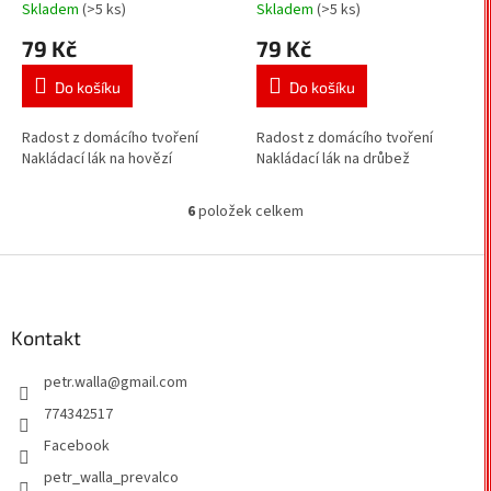
Skladem
(>5 ks)
Skladem
(>5 ks)
79 Kč
79 Kč
Do košíku
Do košíku
Radost z domácího tvoření
Radost z domácího tvoření
Nakládací lák na hovězí
Nakládací lák na drůbež
6
položek celkem
O
v
l
Z
á
á
d
p
a
a
Kontakt
c
t
í
petr.walla
@
gmail.com
í
p
r
774342517
v
Facebook
k
y
petr_walla_prevalco
v