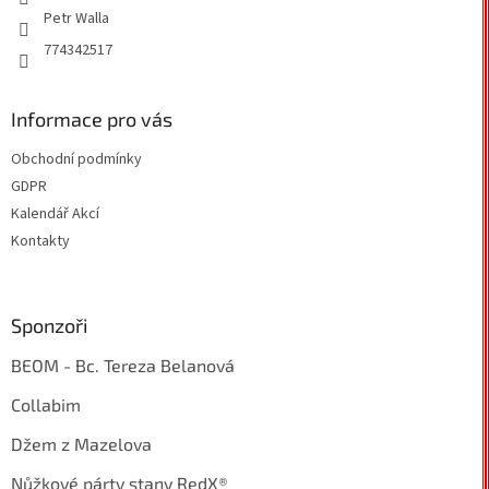
Petr Walla
ý
p
774342517
i
s
u
Informace pro vás
Obchodní podmínky
GDPR
Kalendář Akcí
Kontakty
Sponzoři
BEOM - Bc. Tereza Belanová
Collabim
Džem z Mazelova
Nůžkové párty stany RedX®