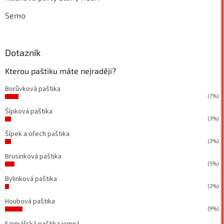
Semo
Dotazník
Kterou paštiku máte nejraději?
Borůvková paštika
(7%)
Šípková paštika
(3%)
Šípek a ořech paštika
(3%)
Brusinková paštika
(5%)
Bylinková paštika
(2%)
Houbová paštika
(9%)
Farmářská paštika jemná