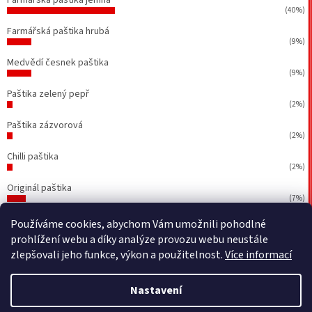
(40%)
Farmářská paštika hrubá
(9%)
Medvědí česnek paštika
(9%)
Paštika zelený pepř
(2%)
Paštika zázvorová
(2%)
Chilli paštika
(2%)
Originál paštika
(7%)
Počet hlasů:
43
Používáme cookies, abychom Vám umožnili pohodlné
prohlížení webu a díky analýze provozu webu neustále
zlepšovali jeho funkce, výkon a použitelnost.
Více informací
Vytvořil Shoptet
&
BEOM.cz
Nastavení