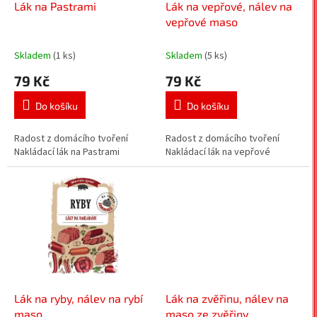
d
Lák na Pastrami
Lák na vepřové, nálev na
u
vepřové maso
k
t
Skladem
(1 ks)
Skladem
(5 ks)
ů
79 Kč
79 Kč
Do košíku
Do košíku
Radost z domácího tvoření
Radost z domácího tvoření
Nakládací lák na Pastrami
Nakládací lák na vepřové
Lák na ryby, nálev na rybí
Lák na zvěřinu, nálev na
maso
maso ze zvěřiny