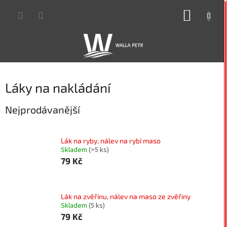
Přejít
NÁKUP
na
obsah
KOŠÍK
Láky na nakládání
Nejprodávanější
Lák na ryby, nálev na rybí maso
Skladem
(>5 ks)
79 Kč
Lák na zvěřinu, nálev na maso ze zvěřiny
Skladem
(5 ks)
79 Kč