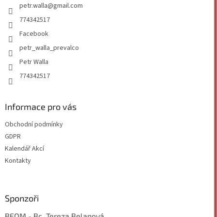
petr.walla
@
gmail.com
í
p
r
774342517
v
Facebook
k
y
petr_walla_prevalco
v
Petr Walla
ý
p
774342517
i
s
u
Informace pro vás
Obchodní podmínky
GDPR
Kalendář Akcí
Kontakty
Sponzoři
BEOM - Bc. Tereza Belanová