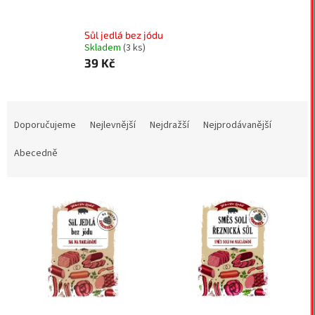
Sůl jedlá bez jódu
Skladem
(3 ks)
39 Kč
Ř
a
Doporučujeme
Nejlevnější
Nejdražší
Nejprodávanější
z
e
Abecedně
n
í
V
p
ý
r
p
o
i
d
s
u
p
k
r
t
o
ů