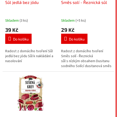
d
Sůl jedlá bez jódu
Směs solí - Řeznická sůl
u
k
t
Skladem
(3 ks)
Skladem
(>5 ks)
ů
39 Kč
29 Kč
Do košíku
Do košíku
Radost z domácího tvoření Sůl
Radost z domácího tvoření
jedlá bez jódu Sůl k nakládání a
Směs solí - Řeznická
nasolování
sůl s nízkým obsahem Dusitanu
sodného Solící dusitanová směs