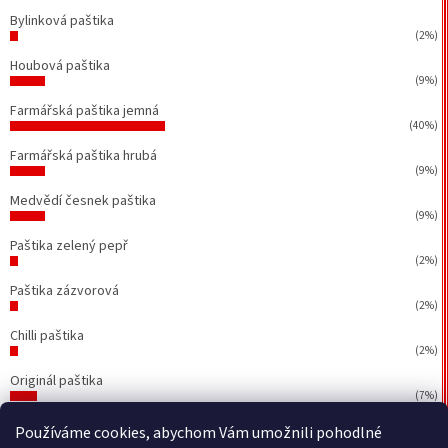
Bylinková paštika
(2%)
Houbová paštika
(9%)
Farmářská paštika jemná
(40%)
Farmářská paštika hrubá
(9%)
Medvědí česnek paštika
(9%)
Paštika zelený pepř
(2%)
Paštika zázvorová
(2%)
Chilli paštika
(2%)
Originál paštika
(7%)
Počet hlasů:
43
Používáme cookies, abychom Vám umožnili pohodlné