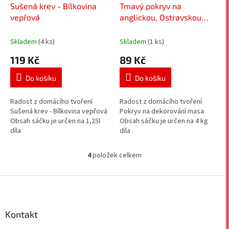
Sušená krev - Bílkovina
Tmavý pokryv na
vepřová
anglickou, Ostravskou
klobásu, Moravské uzené
- Směs koření na dekor
Skladem
(4 ks)
Skladem
(1 ks)
119 Kč
89 Kč
Do košíku
Do košíku
Radost z domácího tvoření
Radost z domácího tvoření
Sušená krev - Bílkovina vepřová
Pokryv na dekorování masa
Obsah sáčku je určen na 1,25l
Obsah sáčku je určen na 4 kg
díla
díla
4
položek celkem
O
v
l
Z
á
á
d
p
a
a
Kontakt
c
t
í