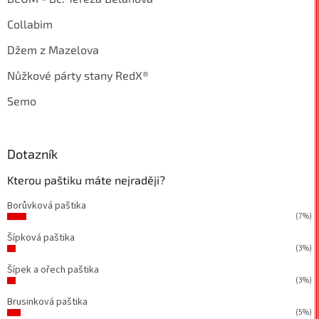
Collabim
Džem z Mazelova
Nůžkové párty stany RedX®
Semo
Dotazník
Kterou paštiku máte nejraději?
Borůvková paštika
(7%)
Šípková paštika
(3%)
Šípek a ořech paštika
(3%)
Brusinková paštika
(5%)