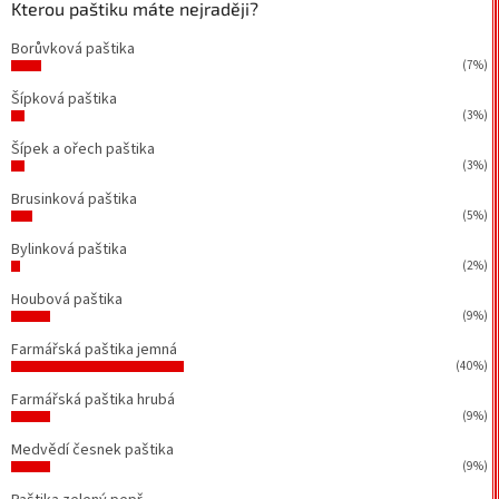
Kterou paštiku máte nejraději?
Borůvková paštika
(7%)
Šípková paštika
(3%)
Šípek a ořech paštika
(3%)
Brusinková paštika
(5%)
Bylinková paštika
(2%)
Houbová paštika
(9%)
Farmářská paštika jemná
(40%)
Farmářská paštika hrubá
(9%)
Medvědí česnek paštika
(9%)