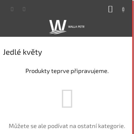
Přejít
NÁKUP
na
obsah
KOŠÍK
Jedlé květy
Produkty teprve připravujeme.
Můžete se ale podívat na ostatní kategorie.