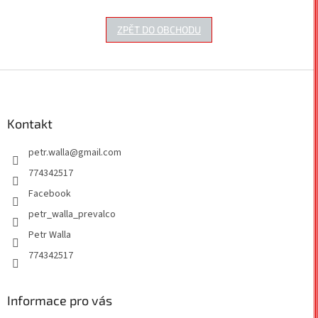
ZPĚT DO OBCHODU
Z
á
p
a
Kontakt
t
petr.walla
@
gmail.com
í
774342517
Facebook
petr_walla_prevalco
Petr Walla
774342517
Informace pro vás