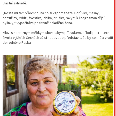
vlastní zahradě.
„Roste mi tam všechno, na co si vzpomenete. Borůvky, maliny,
ostružiny, rybíz, švestky, jablka, hrušky, rakytník i nejrozmanitější
bylinky,“ vypočítává pozitivně naladěná žena.
Mluví s nepatrným měkkým slovanským přízvukem, ačkoli po x letech
života v jižních Čechách už si nedovede představit, že by se měla vrátit
do rodného Ruska.