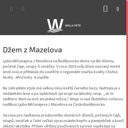
Přejít
NÁKUP
na
obsah
KOŠÍK
Džem z Mazelova
Ljuba Něčunajeva z Mazelova na Budějovicku doma vyrábí džemy,
pečené čaje, sirupy či omáčky. V roce 2019 svůj džem nazvaný Horké
lesní ovoce přihlásila do soutěže o regionální značku kvality Chutná
hezky. Jihočesky. A uspěla.
Na zahradním stole má velkou mísu květů černého bezu. Natrhala je v
nedalekém lese a po opláchnutí zpracuje na lahodný sirup. „Je to
nádhera. Není na nich ani jediná mšice,“ libuje si nad žlutobílou voňavou
nadílkou Ljuba Něčunajeva z Mazelova na Českobudějovicku.
Sezona pro nadšenou producentku domácích džemů, pečených čajů,
sirupů, omáček a čatní začíná zpracováním kopřiv a pampelišek a končí
sklizní rakytníku. Přitom většinu používaných surovin vypěstuje na