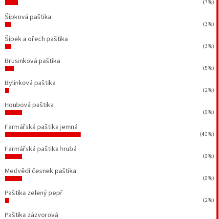
(7%)
Šípková paštika
(3%)
Šípek a ořech paštika
(3%)
Brusinková paštika
(5%)
Bylinková paštika
(2%)
Houbová paštika
(9%)
Farmářská paštika jemná
(40%)
Farmářská paštika hrubá
(9%)
Medvědí česnek paštika
(9%)
Paštika zelený pepř
(2%)
Paštika zázvorová