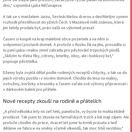
dno,“ vzpomíná Ljuba Něčunajeva.
A tak se s manželem Jurou, šestnáctiletou dcerou a devítiletým synem
rozhodli přestěhovat do jižních Čech. V Mazelově měli známou, která
jim tehdy prodala byt, práci našli ve výkrmně prasat.
Časem si koupili na kraji malebné obce pozemek a na něm si
svépomocí postavili domek. A protože v Rusku žili na jihu, prosadila si
tu paní Ljuba i malou zimní zahradu pro pěstování tropických plodů.
„Sklízím tu třeba fíky, citrony, limetky, olivy, ale i bobkový list,“
popisuje pěstitelka.
Džemy byla zvyklá dělat podle rodinných receptů vždycky, a tak se do
jejich výroby pustila i v novém domově. Chodila do lesa na maliny,
ostružiny, borůvky a brusinky a časem začala své výtvory připravovat i
v dárkovém balení pro přátele.
Nové recepty zkouší na rodině a přátelích
„A před několika lety mi zeť řekl, panebože, vy byste to mohla klidně
prodávat. Tak jsem to zkusila na farmářských trzích a lidi mají zájem. Ale
protože chodím do práce, dvacet let jsme tu krmili prasata a teď
děláme ve fabrice na směny včetně víkendů, tak moc trhů nestihnu,“