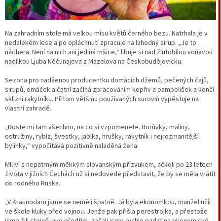
Na zahradním stole má velkou mísu květů černého bezu. Natrhala je v
nedalekém lese a po opláchnutí zpracuje na lahodný sirup. „Je to
nádhera. Není na nich ani jediná mšice,“ libuje si nad žlutobílou voňavou
nadílkou Ljuba Něčunajeva z Mazelova na Českobudějovicku.
Sezona pro nadšenou producentku domácích džemů, pečených čajů,
sirupů, omáček a čatní začíná zpracováním kopřiv a pampelišek a končí
sklizní rakytníku. Přitom většinu používaných surovin vypěstuje na
vlastní zahradě.
„Roste mi tam všechno, na co si vzpomenete. Borůvky, maliny,
ostružiny, rybíz, švestky, jablka, hrušky, rakytník i nejrozmanitější
bylinky,“ vypočítává pozitivně naladěná žena.
Mluví s nepatrným měkkým slovanským přízvukem, ačkoli po 23 letech
života v jižních Čechách už si nedovede představit, že by se měla vrátit
do rodného Ruska.
„V Krasnodaru jsme se neměli špatně. Já byla ekonomkou, manžel učil
ve škole kluky před vojnou. Jenže pak přišla perestrojka, a přestože
jsme žili stejně jako předtím, začali jsme rychle padat na ekonomické