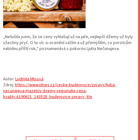
„Netušila jsem, že se ceny vyhlašují už na jaře, nejlepší džemy už byly
všechny pryč. O to víc si ocenění vážím a už přemýšlím, co porotcům
nabídnu příští rok,“ poznamenává s pokorou Ljuba Nečunajeva.
Autor:
Ludmila Mlsová
Zdroj:
https://www.idnes.cz/ceske-budejovice/zpravy/ljuba-
necunajeva-mazelov-dzemy-regionalni-cena-
kvality.A190621_143528_budejovice-zpravy_khr