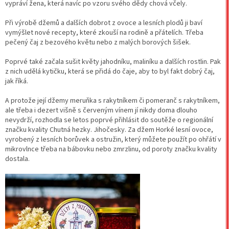
vypráví žena, která navíc po vzoru svého dědy chová včely.
Při výrobě džemů a dalších dobrot z ovoce a lesních plodů ji baví
vymýšlet nové recepty, které zkouší na rodině a přátelích. Třeba
pečený čaj z bezového květu nebo z malých borových šišek.
Poprvé také začala sušit květy jahodníku, maliníku a dalších rostlin. Pak
z nich udělá kytičku, která se přidá do čaje, aby to byl fakt dobrý čaj,
jak říká.
A protože její džemy meruňka s rakytníkem či pomeranč s rakytníkem,
ale třeba i dezert višně s červeným vínem jí nikdy doma dlouho
nevydrží, rozhodla se letos poprvé přihlásit do soutěže o regionální
značku kvality Chutná hezky. Jihočesky. Za džem Horké lesní ovoce,
vyrobený z lesních borůvek a ostružin, který můžete použít po ohřátí v
mikrovlnce třeba na bábovku nebo zmrzlinu, od poroty značku kvality
dostala.