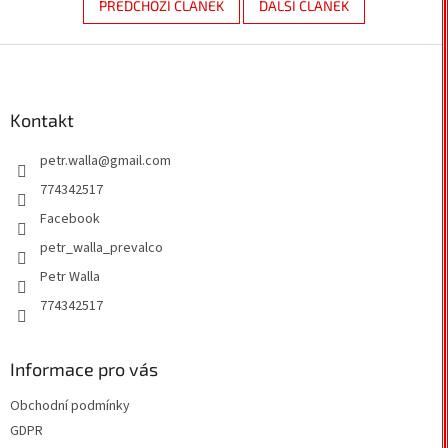
PŘEDCHOZÍ ČLÁNEK
DALŠÍ ČLÁNEK
Z
á
p
a
Kontakt
t
petr.walla
@
gmail.com
í
774342517
Facebook
petr_walla_prevalco
Petr Walla
774342517
Informace pro vás
Obchodní podmínky
GDPR