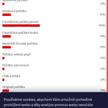
Bylinková paštika
(2%)
Houbová paštika
(9%)
Farmářská paštika jemná
(40%)
Farmářská paštika hrubá
(9%)
Medvědí česnek paštika
(9%)
Paštika zelený pepř
(2%)
Paštika zázvorová
(2%)
Chilli paštika
(2%)
Originál paštika
(7%)
Počet hlasů:
43
Používáme cookies, abychom Vám umožnili pohodlné
prohlížení webu a díky analýze provozu webu neustále