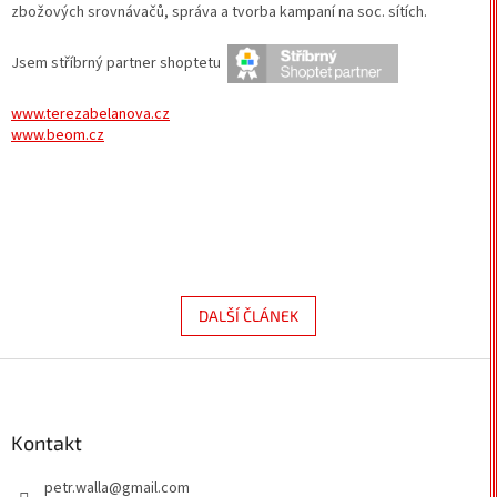
zbožových srovnávačů, správa a tvorba kampaní na soc. sítích.
Jsem stříbrný partner shoptetu
www.terezabelanova.cz
www.beom.cz
DALŠÍ ČLÁNEK
Z
á
p
a
Kontakt
t
petr.walla
@
gmail.com
í