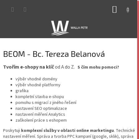
Přejít
NÁKUP
na
obsah
KOŠÍK
BEOM - Bc. Tereza Belanová
Tvořím e-shopy na klíč
od A do Z.
S čím mohu pomoci?
výběr vhodné domény
výběr vhodné platformy
grafika
kompletní stavba e-shopu
pomohu s migrací z jiného řešení
nastavení SEO optimalizace
nastavení měření Analytics
zaškolení práce s eshopem
Poskytuji
komplexní služby v oblasti online marketingu
. Technické
nastavení měření. Správa a tvorba PPC kampaní (google, sklik), správa