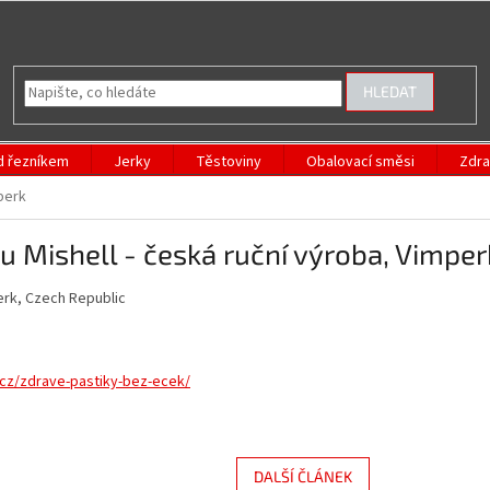
HLEDAT
d řezníkem
Jerky
Těstoviny
Obalovací směsi
Zdra
perk
 Mishell - česká ruční výroba, Vimper
erk, Czech Republic
.cz/zdrave-pastiky-bez-ecek/
DALŠÍ ČLÁNEK