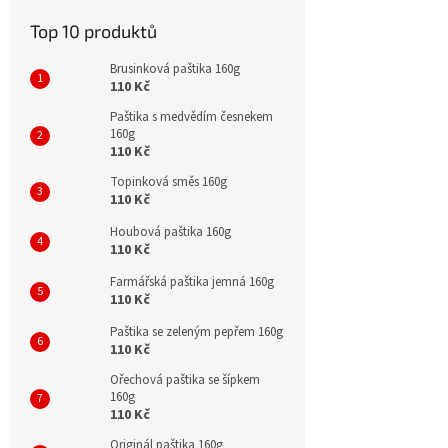
Top 10 produktů
Brusinková paštika 160g
110 Kč
Paštika s medvědím česnekem
160g
110 Kč
Topinková směs 160g
110 Kč
Houbová paštika 160g
110 Kč
Farmářská paštika jemná 160g
110 Kč
Paštika se zeleným pepřem 160g
110 Kč
Ořechová paštika se šípkem
160g
110 Kč
Originál paštika 160g