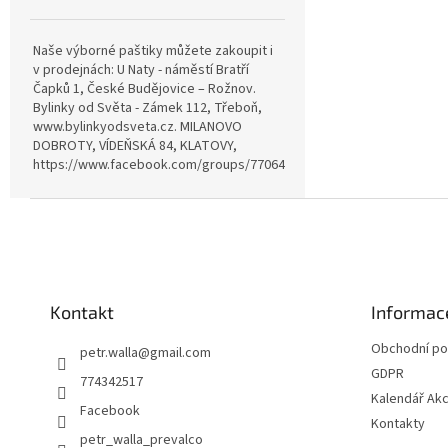
Naše výborné paštiky můžete zakoupit i
v prodejnách: U Naty - náměstí Bratří
Čapků 1, České Budějovice – Rožnov.
Bylinky od Světa - Zámek 112, Třeboň,
www.bylinkyodsveta.cz. MILANOVO
DOBROTY, VÍDEŇSKÁ 84, KLATOVY,
https://www.facebook.com/groups/770642815057689
Z
á
p
a
t
Kontakt
Informac
í
Obchodní p
petr.walla
@
gmail.com
GDPR
774342517
Kalendář Akc
Facebook
Kontakty
petr_walla_prevalco