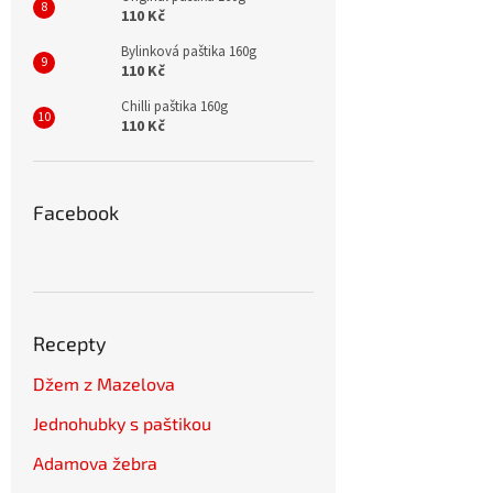
110 Kč
Bylinková paštika 160g
110 Kč
Chilli paštika 160g
110 Kč
Facebook
Recepty
Džem z Mazelova
Jednohubky s paštikou
Adamova žebra