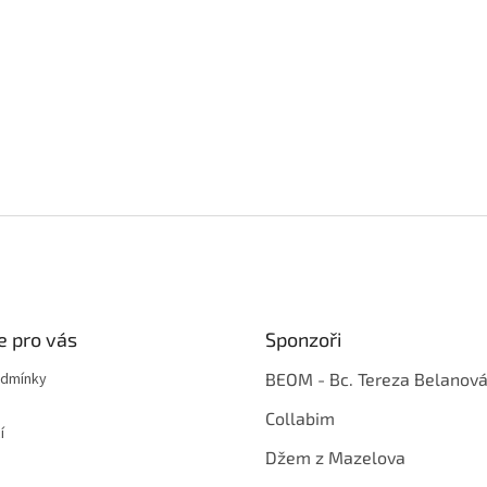
e pro vás
Sponzoři
odmínky
BEOM - Bc. Tereza Belanov
Collabim
í
Džem z Mazelova