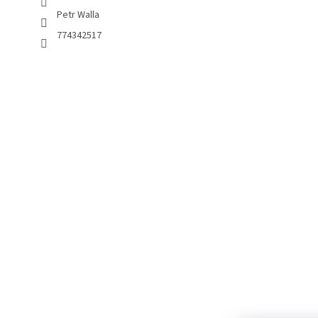
Petr Walla
774342517