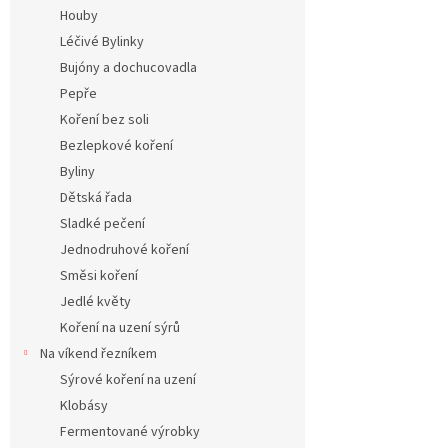
n
Houby
e
Léčivé Bylinky
l
Bujóny a dochucovadla
Pepře
Koření bez soli
Bezlepkové koření
Byliny
Dětská řada
Sladké pečení
Jednodruhové koření
Směsi koření
Jedlé květy
Koření na uzení sýrů
Na víkend řezníkem
Sýrové koření na uzení
Klobásy
Fermentované výrobky