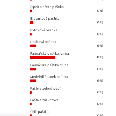
Šípek a ořech paštika
(3%)
Brusinková paštika
(5%)
Bylinková paštika
(2%)
Houbová paštika
(9%)
Farmářská paštika jemná
(40%)
Farmářská paštika hrubá
(9%)
Medvědí česnek paštika
(9%)
Paštika zelený pepř
(2%)
Paštika zázvorová
(2%)
Chilli paštika
(2%)