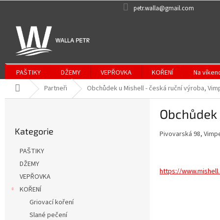
Přejít
petr.walla@gmail.com
na
obsah
PAŠTIKY
DŽEMY
VEPŘOVKA
KOŘENÍ
Na víken
Domů
Partneři
Obchůdek u Mishell - česká ruční výroba, Vim
P
Obchůdek u
o
Přeskočit
s
Kategorie
kategorie
Pivovarská 98, Vimp
t
r
PAŠTIKY
a
DŽEMY
n
https://www.mishell
VEPŘOVKA
n
í
KOŘENÍ
p
Griovací koření
a
Slané pečení