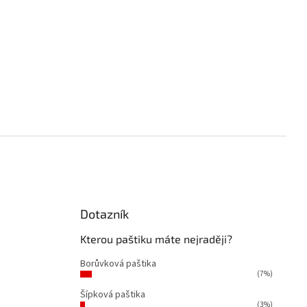
Dotazník
á
Kterou paštiku máte nejraději?
Borůvková paštika
(7%)
Šípková paštika
(3%)