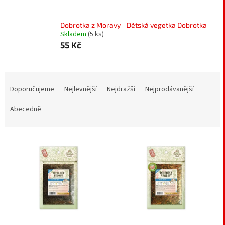
Dobrotka z Moravy - Dětská vegetka Dobrotka
Skladem
(5 ks)
55 Kč
Ř
a
Doporučujeme
Nejlevnější
Nejdražší
Nejprodávanější
z
e
Abecedně
n
í
V
p
ý
r
p
o
i
d
s
u
p
k
r
t
o
ů