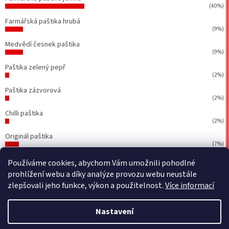
(40%)
Farmářská paštika hrubá
(9%)
Medvědí česnek paštika
(9%)
Paštika zelený pepř
(2%)
Paštika zázvorová
(2%)
Chilli paštika
(2%)
Originál paštika
(7%)
Počet hlasů:
43
Používáme cookies, abychom Vám umožnili pohodlné
prohlížení webu a díky analýze provozu webu neustále
zlepšovali jeho funkce, výkon a použitelnost.
Více informací
Vytvořil Shoptet
&
BEOM.cz
Nastavení