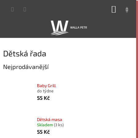
Přejít
NÁKUP
na
obsah
KOŠÍK
Dětská řada
Nejprodávanější
Baby Grill
do týdne
55 Kč
Dětská masa
Skladem
(3 ks)
55 Kč