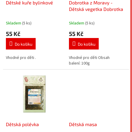
d
Dětské kuře bylinkové
Dobrotka z Moravy -
u
Dětská vegetka Dobrotka
k
t
Skladem
(5 ks)
Skladem
(5 ks)
ů
55 Kč
55 Kč
Do košíku
Do košíku
Vhodné pro děti .
Vhodné pro děti Obsah
balení: 100g
Dětská polévka
Dětská masa