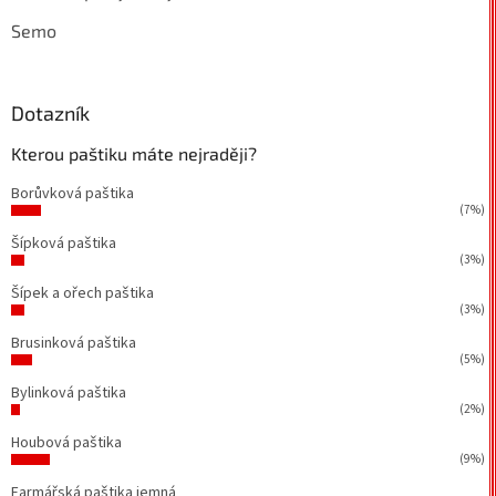
Semo
Dotazník
Kterou paštiku máte nejraději?
Borůvková paštika
(7%)
Šípková paštika
(3%)
Šípek a ořech paštika
(3%)
Brusinková paštika
(5%)
Bylinková paštika
(2%)
Houbová paštika
(9%)
Farmářská paštika jemná