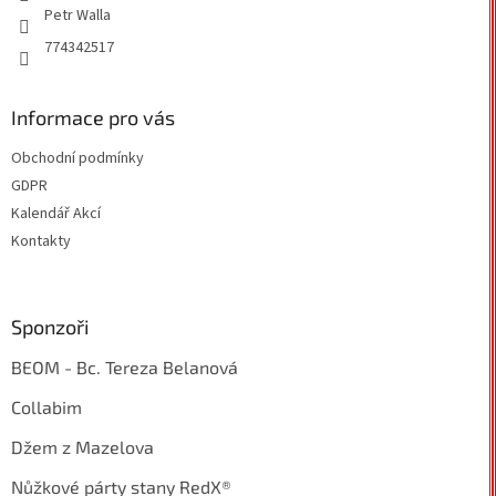
Petr Walla
ý
p
774342517
i
s
u
Informace pro vás
Obchodní podmínky
GDPR
Kalendář Akcí
Kontakty
Sponzoři
BEOM - Bc. Tereza Belanová
Collabim
Džem z Mazelova
Nůžkové párty stany RedX®