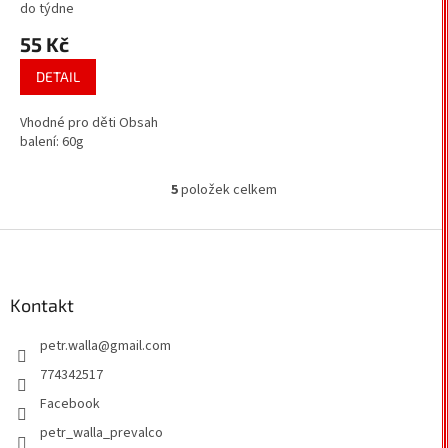
do týdne
55 Kč
DETAIL
Vhodné pro děti Obsah
balení: 60g
5
položek celkem
O
v
l
Z
á
á
d
p
a
a
Kontakt
c
t
í
petr.walla
@
gmail.com
í
p
r
774342517
v
Facebook
k
y
petr_walla_prevalco
v