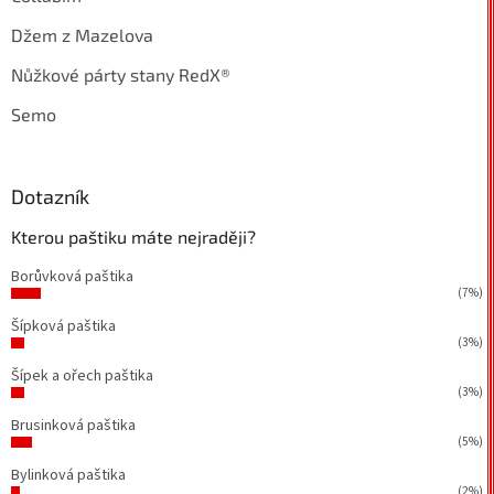
Džem z Mazelova
Nůžkové párty stany RedX®
Semo
Dotazník
Kterou paštiku máte nejraději?
Borůvková paštika
(7%)
Šípková paštika
(3%)
Šípek a ořech paštika
(3%)
Brusinková paštika
(5%)
Bylinková paštika
(2%)