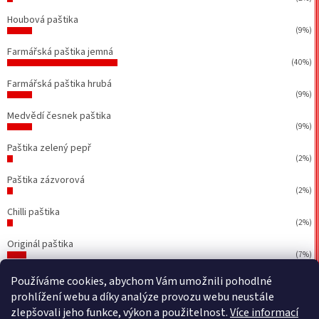
Houbová paštika
(9%)
Farmářská paštika jemná
(40%)
Farmářská paštika hrubá
(9%)
Medvědí česnek paštika
(9%)
Paštika zelený pepř
(2%)
Paštika zázvorová
(2%)
Chilli paštika
(2%)
Originál paštika
(7%)
Počet hlasů:
43
Používáme cookies, abychom Vám umožnili pohodlné
prohlížení webu a díky analýze provozu webu neustále
zlepšovali jeho funkce, výkon a použitelnost.
Více informací