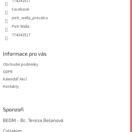
774342517
v
Facebook
k
y
petr_walla_prevalco
v
Petr Walla
ý
p
774342517
i
s
u
Informace pro vás
Obchodní podmínky
GDPR
Kalendář Akcí
Kontakty
Sponzoři
BEOM - Bc. Tereza Belanová
Collabim