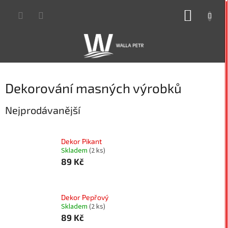
Přejít
NÁKUP
na
obsah
KOŠÍK
Dekorování masných výrobků
Nejprodávanější
Dekor Pikant
Skladem
(2 ks)
89 Kč
Dekor Pepřový
Skladem
(2 ks)
89 Kč