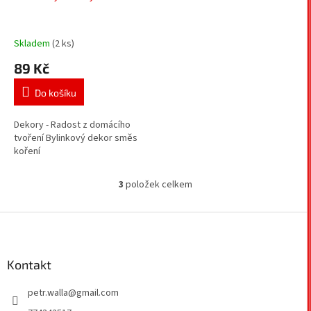
Skladem
(2 ks)
89 Kč
Do košíku
Dekory - Radost z domácího
tvoření Bylinkový dekor směs
koření
3
položek celkem
O
v
l
Z
á
á
d
p
a
a
Kontakt
c
t
í
petr.walla
@
gmail.com
í
p
r