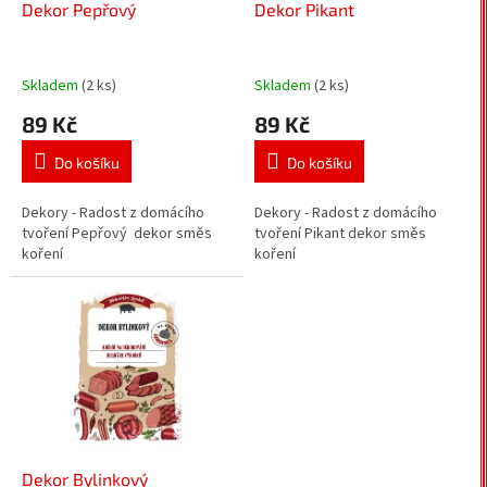
d
Dekor Pepřový
Dekor Pikant
u
k
t
Skladem
(2 ks)
Skladem
(2 ks)
ů
89 Kč
89 Kč
Do košíku
Do košíku
Dekory - Radost z domácího
Dekory - Radost z domácího
tvoření Pepřový dekor směs
tvoření Pikant dekor směs
koření
koření
Dekor Bylinkový