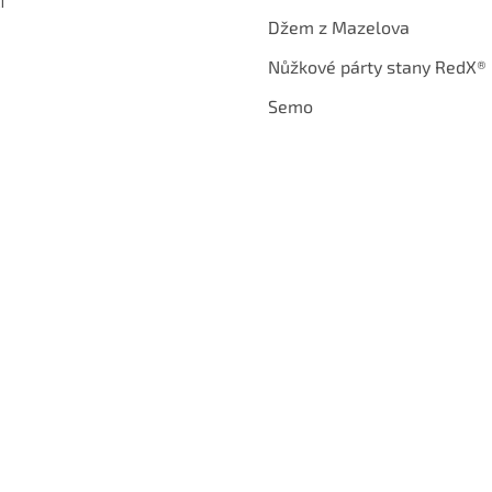
í
Džem z Mazelova
Nůžkové párty stany RedX®
Semo