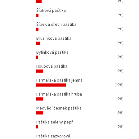
(7%)
Šípková paštika
(3%)
Šípek a ořech paštika
(3%)
Brusinková paštika
(5%)
Bylinková paštika
(2%)
Houbová paštika
(9%)
Farmářská paštika jemná
(40%)
Farmářská paštika hrubá
(9%)
Medvědí česnek paštika
(9%)
Paštika zelený pepř
(2%)
Paštika zázvorová