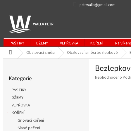
Přejít
petr.walla@gmail.com
na
obsah
PAŠTIKY
DŽEMY
VEPŘOVKA
KOŘENÍ
Na víken
Domů
Obalovací směsi
Obalovací směsi bezlepkové
P
Bezlepkov
o
Přeskočit
s
Průměrné
Neohodnoceno
Podr
Kategorie
kategorie
t
hodnocení
r
produktu
PAŠTIKY
a
je
DŽEMY
0,0
n
z
VEPŘOVKA
n
5
í
KOŘENÍ
hvězdiček.
p
Griovací koření
a
Slané pečení