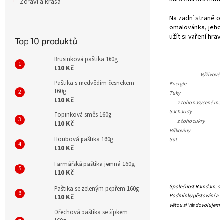
Zdraví a krása
Na zadní straně o
omalovánka, jehož
užít si vaření hr
Top 10 produktů
Brusinková paštika 160g
110 Kč
Výživové
Paštika s medvědím česnekem
Energie
160g
Tuky
110 Kč
z toho nasycené mas
Sacharidy
Topinková směs 160g
z toho cukry
110 Kč
Bílkoviny
Houbová paštika 160g
Sůl
110 Kč
Farmářská paštika jemná 160g
110 Kč
Společnost Ramdam, s.r
Paštika se zeleným pepřem 160g
Podmínky pěstování a z
110 Kč
větou si Vás dovoluje
Ořechová paštika se šípkem