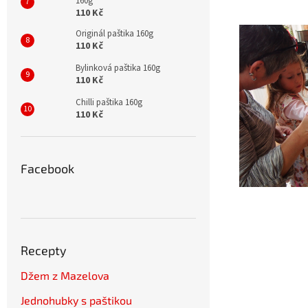
160g
110 Kč
Originál paštika 160g
110 Kč
Bylinková paštika 160g
110 Kč
Chilli paštika 160g
110 Kč
Facebook
Recepty
Džem z Mazelova
Jednohubky s paštikou