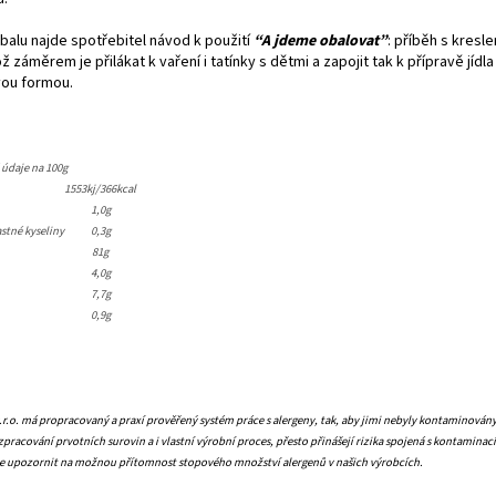
balu najde spotřebitel návod k použití
“A jdeme obalovat”
: příběh s kresl
 záměrem je přilákat k vaření i tatínky s dětmi a zapojit tak k přípravě jídla
avou formou.
 údaje na 100g
1553kj/366kcal
1,0g
tné kyseliny
0,3g
81g
4,0g
7,7g
0,9g
.o. má propracovaný a praxí prověřený systém práce s alergeny, tak, aby jimi nebyly kontaminovány
pracování prvotních surovin a i vlastní výrobní proces, přesto přinášejí rizika spojená s kontaminac
me upozornit na možnou přítomnost stopového množství alergenů v našich výrobcích.