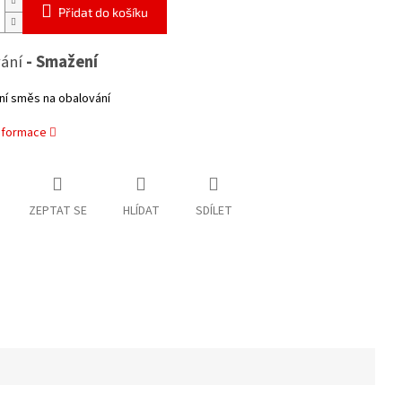
Přidat do košíku
ání
- Smažení
ní směs na obalování
informace
ZEPTAT SE
HLÍDAT
SDÍLET