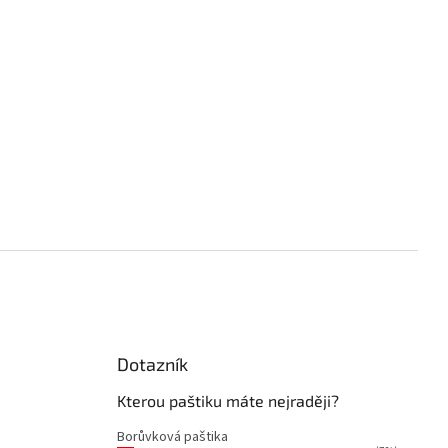
Dotazník
á
Kterou paštiku máte nejraději?
Borůvková paštika