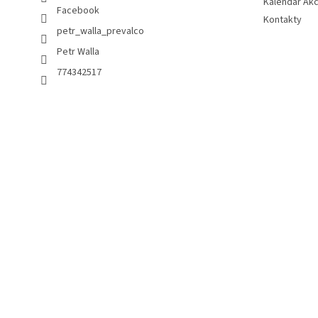
Kalendář Akc
Facebook
Kontakty
petr_walla_prevalco
Petr Walla
774342517