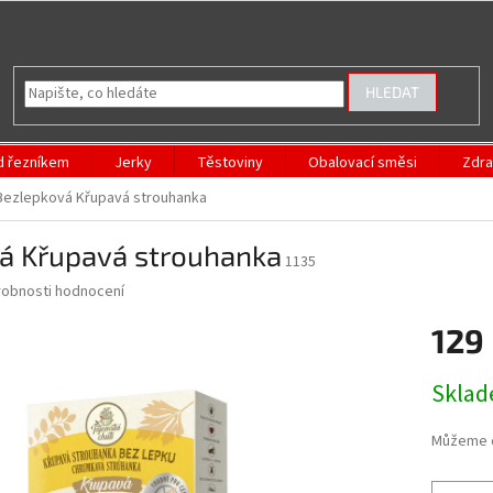
HLEDAT
d řezníkem
Jerky
Těstoviny
Obalovací směsi
Zdra
Bezlepková Křupavá strouhanka
á Křupavá strouhanka
1135
obnosti hodnocení
129
Měrná
Skla
cena:
Můžeme d