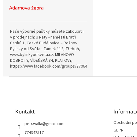
Adamova žebra
Naše výborné paštiky můžete zakoupit i
v prodejnách: U Naty - náměstí Bratří
Čapků 1, České Budějovice – Rožnov.
Bylinky od Světa - Zámek 112, Třeboň,
www.bylinkyodsveta.cz. MILANOVO
DOBROTY, VÍDEŇSKÁ 84, KLATOVY,
https://www.facebook.com/groups/770642815057689
Z
á
p
a
t
Kontakt
Informac
í
Obchodní p
petr.walla
@
gmail.com
GDPR
774342517