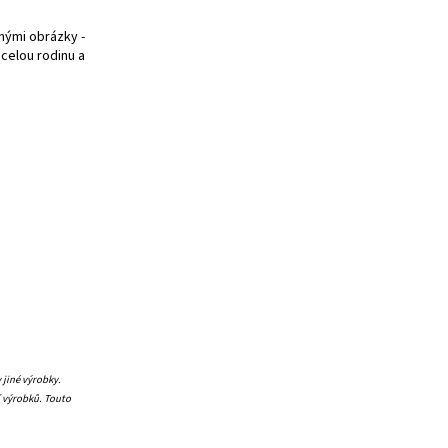
enými obrázky -
 celou rodinu a
 jiné výrobky.
í výrobků. Touto