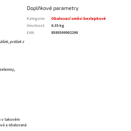
Doplňkové parametry
Kategorie
:
Obalovací směsi bezlepkové
Hmotnost
:
0.35 kg
EAN
:
8595599902290
ášek, prášek z
zeleniny,
á v takovém
avá a obalovaná