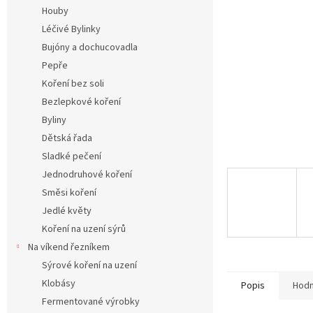
n
Houby
e
Léčivé Bylinky
l
Bujóny a dochucovadla
Pepře
Koření bez soli
Bezlepkové koření
Byliny
Dětská řada
Sladké pečení
Jednodruhové koření
Směsi koření
Jedlé květy
Koření na uzení sýrů
Na víkend řezníkem
Sýrové koření na uzení
Klobásy
Popis
Hodn
Fermentované výrobky