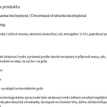
is produktu
hanka bezlepková / Chrumkavá strúhanka bezlepková
300g
ka ( rýžová mouka, dextróza (kukuřice), sůl, emulgátor: E 471, paprikový pr
lní obalovací směs vyrobená podle vlastní receptury k přípravě masa, ryb, 
žení na oleji, na sucho i na grilu.
em
o
- vynikající na kontaktním grilu
technologickému zpracování tato obalovací směs během smažení nepřijím
odu jako klasické strouhanky dostupné na českém trhu, kůrka zůstává křup
á.