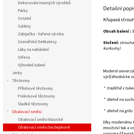
Dekorování masných výrobků
Detailní pop
Párky
Ostatní
Křupavá strou
Salámy
Obsah balení :
Zabijačka - Vařená výroba
Uzenářské Delikatesy
Složení:
strouhan
kurkumy)
Láky na nakládání
Střeva
Výhodné balení
Moderní univerzá
Jerky
sýrů.Vhodná ke sma
Těstoviny
* tradičně s tuk
Přílohové těstoviny
Polévkové těstoviny
* dietně na such
Sladké těstoviny
* dietně na grilu 
Obalovací směsi
Obalovací směsi klasické
Díky modernímu 
Obalovací směsi bezlepkové
množství tuk a v
surovina šťavnat