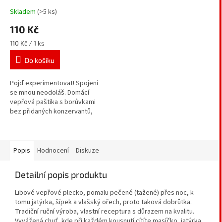
Skladem
(>5 ks)
110 Kč
Měrná
110 Kč / 1 ks
cena:
Do košíku
Pojď experimentovat! Spojení
se mnou neodoláš. Domácí
vepřová paštika s borůvkami
bez přidaných konzervantů,
éček a bez alergenů.
Popis
Hodnocení
Diskuze
Detailní popis produktu
Libové vepřové plecko, pomalu pečené (tažené) přes noc, k
tomu jatýrka, šípek a vlašský ořech, proto taková dobrůtka.
Tradiční ruční výroba, vlastní receptura s důrazem na kvalitu.
Vyvážená chuť, kde při každém kousnutí cítíte masíčko, jatýrka,