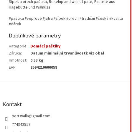
Šípek a ořech paštika,
Rosehip and walnut pate,
Pastete aus
Hagebutte und Walnuss
#paštika #vepřové #játra #šípek #ořech #tradiční #česká #kvalita
#dárek
Doplňkové parametry
Kategorie
:
Domácí paštiky
Záruka
:
Datum minimální trvanlivosti: viz obal
Hmotnost
:
0.33 kg
EAN
:
8594210600058
Z
á
p
a
Kontakt
t
petr.walla
@
gmail.com
í
774342517