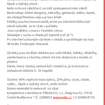
šípek a vlašský ořech.
Naše srdcová záležitost, na Vaší spokojenosti nám záleží.
Neobsahuje žádné alergeny, náhražky, glutamát, mléko, lepek,
ani všudypřítomnou sóju a je bez éček!
Paštiky jsou bez konzervantů, proto po otevření můžou být
mírně našedlé. Je to však v pořádku.
Jsou vyráběny z masa z českého chovu.
Skladujte v suchu a chladu při teplotě 0 až 25 °C
Po otevření uchovejte výrobek v chladu a spotřebujte do max.
48 hodin. Podávejte chlazené.
Výrobky jsou skvělým dárkem pro vaše blízké, tatínky, dědečky,
zaměstnance a všechny, které chcete obdarovat a nevíte co
přinést.
Dárek, který chutná, nemusí být v ledničce, je to konzerva
(skladovat můžete 0 - 25 stupňů).
Složení: 40% vepřové maso (plec), 25% játra, vývar, cibule,
sádlo, , šípek a vlašský ořech, směs koření.
Datum minimální trvanlivosti: viz obal.
Kompletace a distribuce: PREVALCO, z.s., Riegrova 51, 370 01
České Budějovice * IČ: 22896023
www.walla.cz
,
CZ 62940247 ES