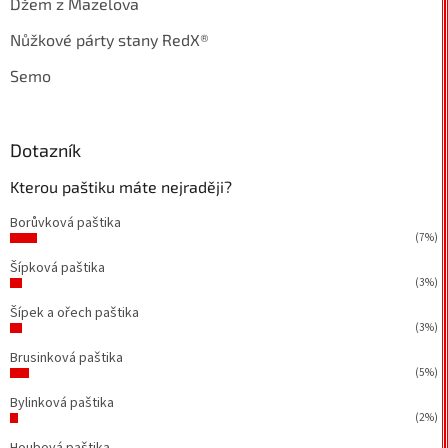
Džem z Mazelova
Nůžkové párty stany RedX®
Semo
Dotazník
Kterou paštiku máte nejraději?
Borůvková paštika
(7%)
Šípková paštika
(3%)
Šípek a ořech paštika
(3%)
Brusinková paštika
(5%)
Bylinková paštika
(2%)
Houbová paštika