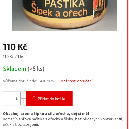
110 Kč
Měrná
110 Kč / 1 ks
cena:
Skladem
(>5 ks)
Můžeme doručit do:
14.8.2026
Možnosti doručení
Přidat do košíku
Obsahuji aroma šípku a sílu ořechu, dej si mě!
Domácí vepřová paštika s ořechy a šípky, bez přidaných konzervantů,
éček a bez alergenů.