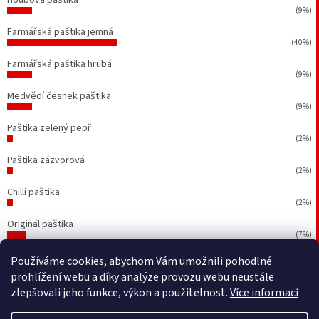
(9%)
Farmářská paštika jemná
(40%)
Farmářská paštika hrubá
(9%)
Medvědí česnek paštika
(9%)
Paštika zelený pepř
(2%)
Paštika zázvorová
(2%)
Chilli paštika
(2%)
Originál paštika
(7%)
Počet hlasů:
43
Používáme cookies, abychom Vám umožnili pohodlné
prohlížení webu a díky analýze provozu webu neustále
zlepšovali jeho funkce, výkon a použitelnost.
Více informací
Vytvořil Shoptet