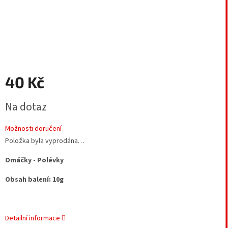
40 Kč
Měrná
Na dotaz
cena:
Možnosti doručení
Položka byla vyprodána…
Omáčky - Polévky
Obsah balení: 10g
Detailní informace