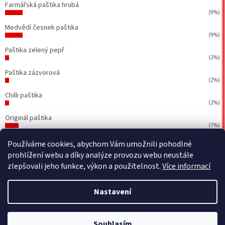
Farmářská paštika hrubá
(9%)
Medvědí česnek paštika
(9%)
Paštika zelený pepř
(2%)
Paštika zázvorová
(2%)
Chilli paštika
(2%)
Originál paštika
(7%)
Počet hlasů:
43
Používáme cookies, abychom Vám umožnili pohodlné
prohlížení webu a díky analýze provozu webu neustále
zlepšovali jeho funkce, výkon a použitelnost.
Více informací
Vytvořil Shoptet
&
BEOM.cz
Nastavení
Copyright 2026
Petr Walla - Poctivé paštiky a jiné dobrůtky
.
Souhlasím
Všechna práva vyhrazena.
Upravit nastavení cookies