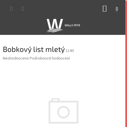
Přejít
NÁKUP
na
obsah
KOŠÍK
Bobkový list mletý
1140
Průměrné
Neohodnoceno
Podrobnosti hodnocení
hodnocení
produktu
je
0,0
z
5
hvězdiček.