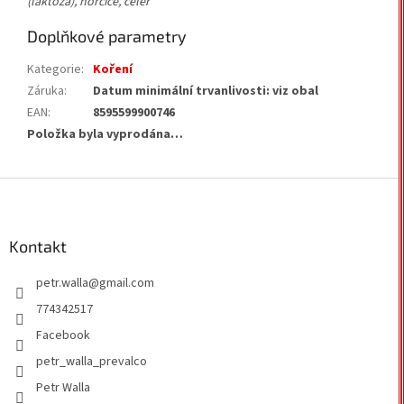
(laktóza), hořčice, celer
Doplňkové parametry
Kategorie
:
Koření
Záruka
:
Datum minimální trvanlivosti: viz obal
EAN
:
8595599900746
Položka byla vyprodána…
Z
á
p
a
Kontakt
t
petr.walla
@
gmail.com
í
774342517
Facebook
petr_walla_prevalco
Petr Walla