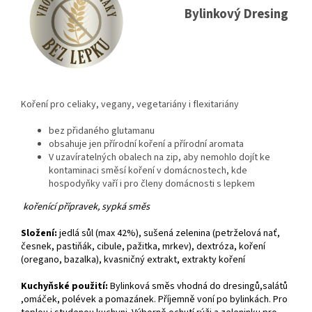
Bylinkový Dresing
Koření pro celiaky, vegany, vegetariány i flexitariány
bez přidaného glutamanu
obsahuje jen přírodní koření a přírodní aromata
V uzavíratelných obalech na zip, aby nemohlo dojít ke
kontaminaci směsí koření v domácnostech, kde
hospodyňky vaří i pro členy domácnosti s lepkem
kořenící přípravek, sypká směs
Složení:
jedlá sůl (max 42%), sušená zelenina (petrželová nať,
česnek, pastiňák, cibule, pažitka, mrkev), dextróza, koření
(oregano, bazalka), kvasničný extrakt, extrakty koření
Kuchyňské použití:
Bylinková směs vhodná do dresingů,salátů
,omáček, polévek a pomazánek. Příjemně voní po bylinkách
. Pro