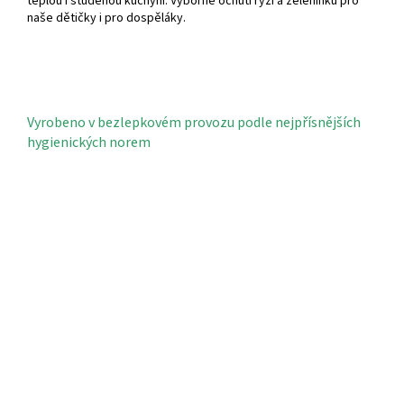
teplou i studenou kuchyni. Výborně ochutí
rýži a zeleninku pro
naše dětičky i pro dospěláky.
Vyrobeno v bezlepkovém provozu podle nejpřísnějších
hygienických norem