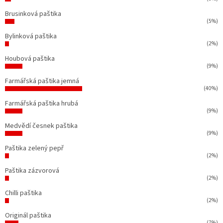
Brusinková paštika
(5%)
Bylinková paštika
(2%)
Houbová paštika
(9%)
Farmářská paštika jemná
(40%)
Farmářská paštika hrubá
(9%)
Medvědí česnek paštika
(9%)
Paštika zelený pepř
(2%)
Paštika zázvorová
(2%)
Chilli paštika
(2%)
Originál paštika
(7%)