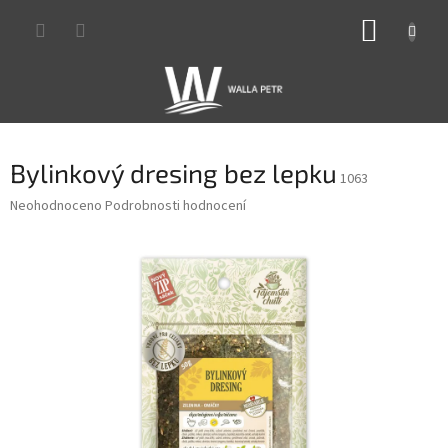
Přejít
NÁKUP
na
obsah
KOŠÍK
Bylinkový dresing bez lepku
1063
Průměrné
Neohodnoceno
Podrobnosti hodnocení
hodnocení
produktu
je
0,0
z
5
hvězdiček.