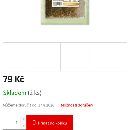
79 Kč
Měrná
Skladem
(2 ks)
cena:
Můžeme doručit do:
14.8.2026
Možnosti doručení
Přidat do košíku