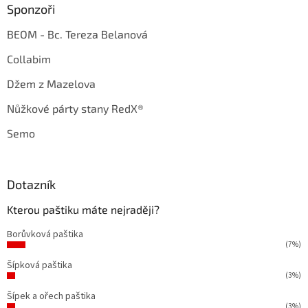
Sponzoři
BEOM - Bc. Tereza Belanová
Collabim
Džem z Mazelova
Nůžkové párty stany RedX®
Semo
Dotazník
Kterou paštiku máte nejraději?
Borůvková paštika
(7%)
Šípková paštika
(3%)
Šípek a ořech paštika
(3%)