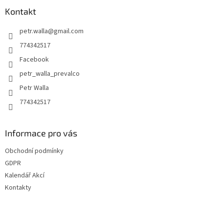
p
a
Kontakt
t
petr.walla
@
gmail.com
í
774342517
Facebook
petr_walla_prevalco
Petr Walla
774342517
Informace pro vás
Obchodní podmínky
GDPR
Kalendář Akcí
Kontakty