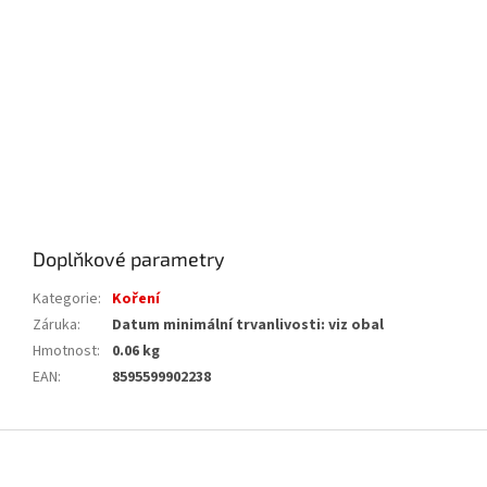
Doplňkové parametry
Kategorie
:
Koření
Záruka
:
Datum minimální trvanlivosti: viz obal
Hmotnost
:
0.06 kg
EAN
:
8595599902238
Z
á