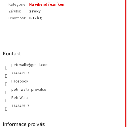
Kategorie
:
Na víkend řezníkem
Záruka
:
2 roky
Hmotnost
:
0.12 kg
Z
á
p
a
Kontakt
t
petr.walla
@
gmail.com
í
774342517
Facebook
petr_walla_prevalco
Petr Walla
774342517
Informace pro vás