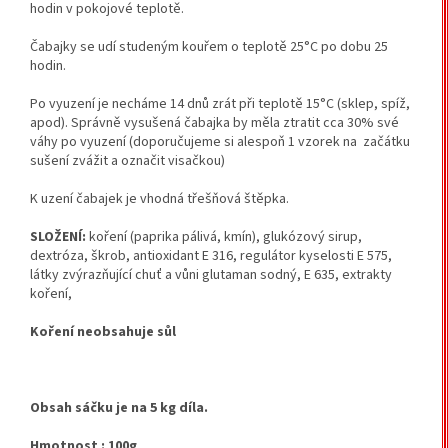
hodin v pokojové teplotě.
Čabajky se udí studeným kouřem o teplotě 25°C po dobu 25
hodin.
Po vyuzení je necháme 14 dnů zrát při teplotě 15°C (sklep, spíž,
apod). Správně vysušená čabajka by měla ztratit cca 30% své
váhy po vyuzení (doporučujeme si alespoň 1 vzorek na začátku
sušení zvážit a označit visačkou)
K uzení čabajek je vhodná třešňová štěpka.
SLOŽENÍ:
koření (paprika pálivá, kmín), glukózový sirup,
dextróza, škrob, antioxidant E 316, regulátor kyselosti E 575,
látky zvýrazňující chuť a vůni glutaman sodný, E 635, extrakty
koření,
Koření neobsahuje sůl
Obsah sáčku je na 5 kg díla.
Hmotnost : 100g