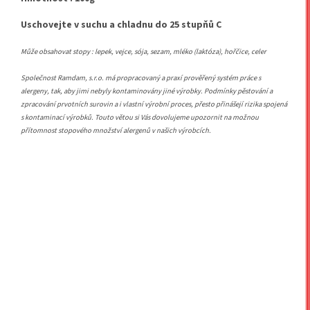
Uschovejte v suchu a chladnu do 25 stupňů C
Může obsahovat stopy : lepek, vejce, sója, sezam, mléko (laktóza), hořčice, celer
Společnost Ramdam, s.r.o. má propracovaný a praxí prověřený systém práce s
alergeny, tak, aby jimi nebyly kontaminovány jiné výrobky. Podmínky pěstování a
zpracování prvotních surovin a i vlastní výrobní proces, přesto přinášejí rizika spojená
s kontaminací výrobků. Touto větou si Vás dovolujeme upozornit na možnou
přítomnost stopového množství alergenů v našich výrobcích.