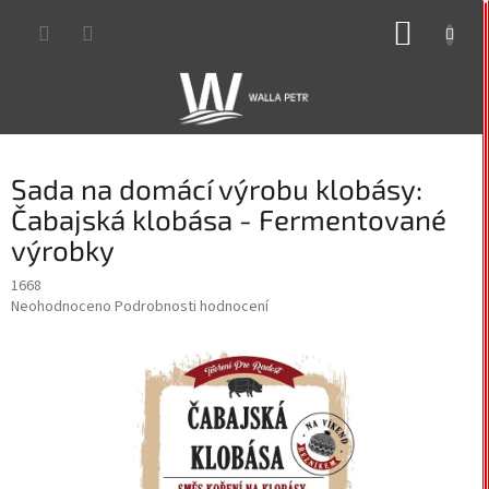
Přejít
NÁKUP
na
obsah
KOŠÍK
Sada na domácí výrobu klobásy:
Čabajská klobása - Fermentované
výrobky
1668
Průměrné
Neohodnoceno
Podrobnosti hodnocení
hodnocení
produktu
je
0,0
z
5
hvězdiček.