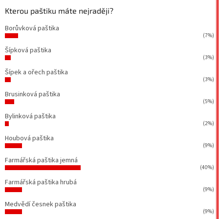
Kterou paštiku máte nejraději?
Borůvková paštika
(7%)
Šípková paštika
(3%)
Šípek a ořech paštika
(3%)
Brusinková paštika
(5%)
Bylinková paštika
(2%)
Houbová paštika
(9%)
Farmářská paštika jemná
(40%)
Farmářská paštika hrubá
(9%)
Medvědí česnek paštika
(9%)