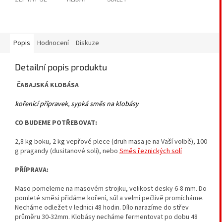
Popis
Hodnocení
Diskuze
Detailní popis produktu
ČABAJSKÁ KLOBÁSA
kořenící přípravek, sypká směs na klobásy
CO BUDEME POTŘEBOVAT:
2,8 kg boku, 2 kg vepřové plece (druh masa je na Vaší volbě), 100
g pragandy (dusitanové soli), nebo
Směs řeznických solí
PŘÍPRAVA:
Maso pomeleme na masovém strojku, velikost desky 6-8 mm. Do
pomleté směsi přidáme koření, sůl a velmi pečlivě promícháme.
Necháme odležet v lednici 48 hodin. Dílo narazíme do střev
průměru 30-32mm. Klobásy necháme fermentovat po dobu 48