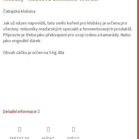
Čabajská klobása
Jak už název napovídá, tato směs koření pro klobásy je určena pro
všechny milovníky maďarských specialit a fermentovaných produktů.
Připravte je třeba jako překvapení pro svoji rodinu a kamarády. Nebo
jako originální dárek.
Obsah sáčku je určen na 5 kg díla
Detailní informace
ZEPTAT SE
HLÍDAT
SDÍLET