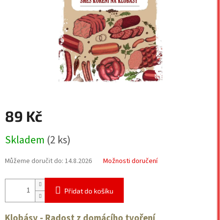
89 Kč
Měrná
Skladem
(2 ks)
cena:
Můžeme doručit do:
14.8.2026
Možnosti doručení
Přidat do košíku
Klobásy - Radost z domácího tvoření