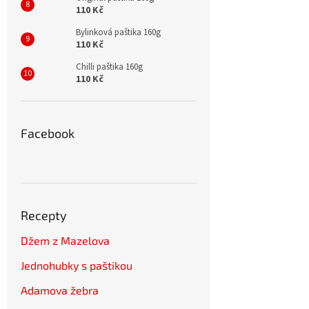
110 Kč
Bylinková paštika 160g
110 Kč
Chilli paštika 160g
110 Kč
Facebook
Recepty
Džem z Mazelova
Jednohubky s paštikou
Adamova žebra