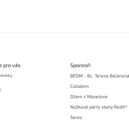
e pro vás
Sponzoři
odmínky
BEOM - Bc. Tereza Belanov
Collabim
í
Džem z Mazelova
Nůžkové párty stany RedX®
Semo