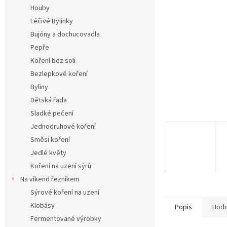
n
Houby
e
Léčivé Bylinky
l
Bujóny a dochucovadla
Pepře
Koření bez soli
Bezlepkové koření
Byliny
Dětská řada
Sladké pečení
Jednodruhové koření
Směsi koření
Jedlé květy
Koření na uzení sýrů
Na víkend řezníkem
Sýrové koření na uzení
Klobásy
Popis
Hodn
Fermentované výrobky