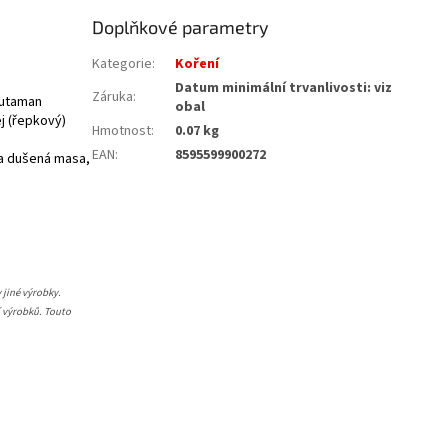
Doplňkové parametry
Kategorie
:
Koření
Datum minimální trvanlivosti: viz
Záruka
:
lutaman
obal
ej (řepkový)
Hmotnost
:
0.07 kg
EAN
:
8595599900272
 a dušená masa,
 jiné výrobky.
í výrobků. Touto