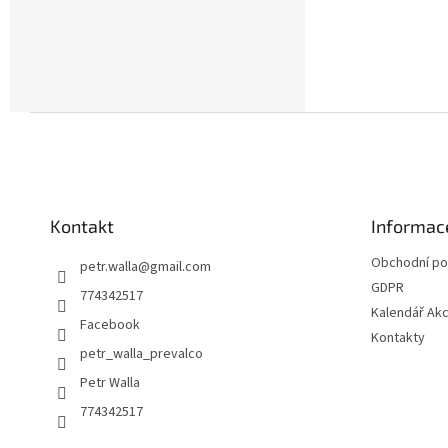
Z
á
p
a
t
Kontakt
Informac
í
Obchodní p
petr.walla
@
gmail.com
GDPR
774342517
Kalendář Akc
Facebook
Kontakty
petr_walla_prevalco
Petr Walla
774342517