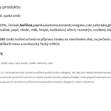
is produktu
ek, sypká směs
.23%, česnek,
hořčice
,paprika,kurkuma,koriandr,oregano,cukr,saturejka,g
rášek, pepř, cibule, chilli, fenykl, muškátový ořech, rozmarýn, rostlinný ol
ití:
Směs koření určená na přípravu steaku na otevřeném ohni, na pečená
a drůbeží maso a na klasický řecký GYROS.
0g
lepek, vejce, sója, sezam, mléko (laktóza), celer
.o. má propracovaný a praxí prověřený systém práce s alergeny, tak, aby jimi nebyly kontaminovány
pracování prvotních surovin a i vlastní výrobní proces, přesto přinášejí rizika spojená s kontaminac
me upozornit na možnou přítomnost stopového množství alergenů v našich výrobcích.