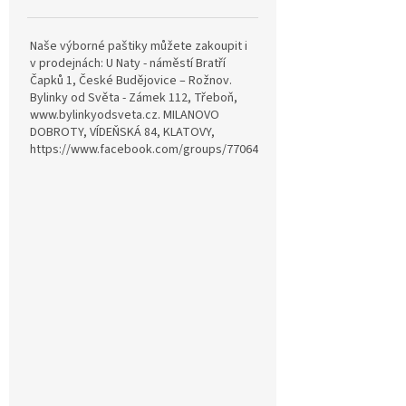
Naše výborné paštiky můžete zakoupit i
v prodejnách: U Naty - náměstí Bratří
Čapků 1, České Budějovice – Rožnov.
Bylinky od Světa - Zámek 112, Třeboň,
www.bylinkyodsveta.cz. MILANOVO
DOBROTY, VÍDEŇSKÁ 84, KLATOVY,
https://www.facebook.com/groups/770642815057689