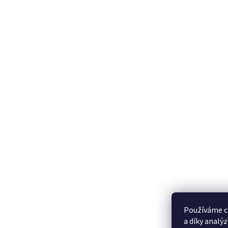
Používáme c
a díky analý