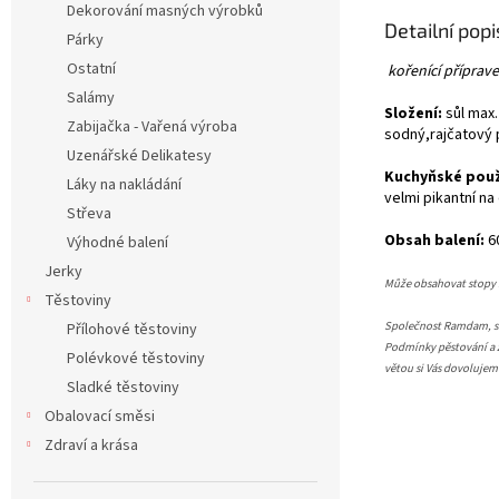
Dekorování masných výrobků
Detailní pop
Párky
Ostatní
kořenící příprav
Salámy
Složení:
sůl max
Zabijačka - Vařená výroba
sodný,rajčatový p
Uzenářské Delikatesy
Kuchyňské použ
Láky na nakládání
velmi pikantní n
Střeva
Obsah balení:
6
Výhodné balení
Jerky
Může obsahovat stopy : 
Těstoviny
Společnost Ramdam, s.r
Přílohové těstoviny
Podmínky pěstování a z
Polévkové těstoviny
větou si Vás dovoluje
Sladké těstoviny
Obalovací směsi
Zdraví a krása