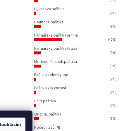
(5%)
Bylinková paštika
(2%)
Houbová paštika
(9%)
Farmářská paštika jemná
(40%)
Farmářská paštika hrubá
(9%)
Medvědí česnek paštika
(9%)
Paštika zelený pepř
(2%)
Paštika zázvorová
(2%)
Chilli paštika
(2%)
Originál paštika
(7%)
Souhlasím
Počet hlasů:
43