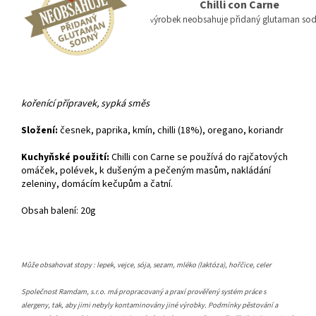
Chilli con Carne
ýrobek neobsahuje přidaný glutaman so
v
kořenící přípravek, sypká směs
Složení:
česnek, paprika, kmín, chilli (18%), oregano, koriandr
Kuchyňské použití:
Chilli con Carne se používá do rajčatových
omáček, polévek, k dušeným a pečeným masům, nakládání
zeleniny, domácím kečupům a čatní.
Obsah balení: 20g
Může obsahovat stopy : lepek, vejce, sója, sezam, mléko (laktóza), hořčice, celer
Společnost Ramdam, s.r.o. má propracovaný a praxí prověřený systém práce s
alergeny, tak, aby jimi nebyly kontaminovány jiné výrobky. Podmínky pěstování a