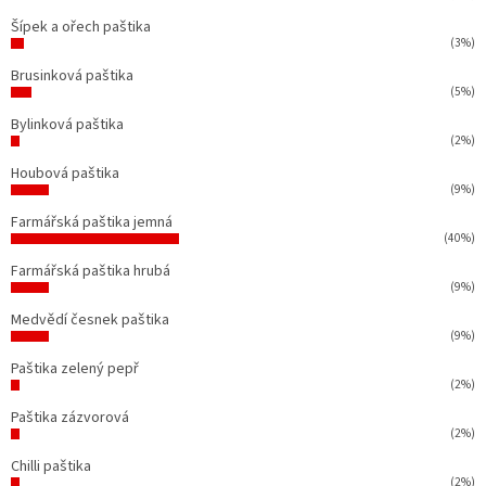
Šípek a ořech paštika
(3%)
Brusinková paštika
(5%)
Bylinková paštika
(2%)
Houbová paštika
(9%)
Farmářská paštika jemná
(40%)
Farmářská paštika hrubá
(9%)
Medvědí česnek paštika
(9%)
Paštika zelený pepř
(2%)
Paštika zázvorová
(2%)
Chilli paštika
(2%)