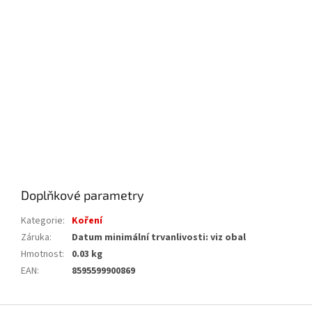
Doplňkové parametry
Kategorie
:
Koření
Záruka
:
Datum minimální trvanlivosti: viz obal
Hmotnost
:
0.03 kg
EAN
:
8595599900869
Z