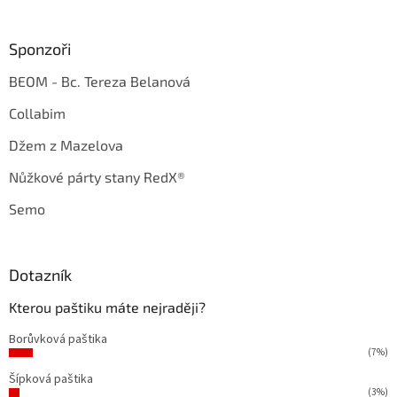
Sponzoři
BEOM - Bc. Tereza Belanová
Collabim
Džem z Mazelova
Nůžkové párty stany RedX®
Semo
Dotazník
Kterou paštiku máte nejraději?
Borůvková paštika
(7%)
Šípková paštika
(3%)