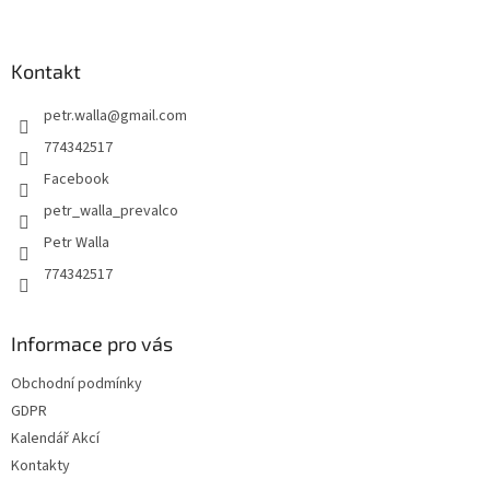
á
p
a
Kontakt
t
petr.walla
@
gmail.com
í
774342517
Facebook
petr_walla_prevalco
Petr Walla
774342517
Informace pro vás
Obchodní podmínky
GDPR
Kalendář Akcí
Kontakty