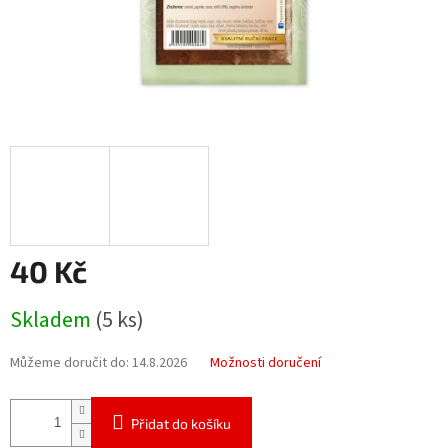
40 Kč
Měrná
Skladem
(5 ks)
cena:
Můžeme doručit do:
14.8.2026
Možnosti doručení
Přidat do košíku