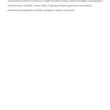
zpracování prvotních surovin a i vlastní výrobní proces, přesto přinášejí rizika spojená
s kontaminací výrobků. Touto větou si Vás dovolujeme upozornit na možnou
přítomnost stopového množství alergenů v našich výrobcích.