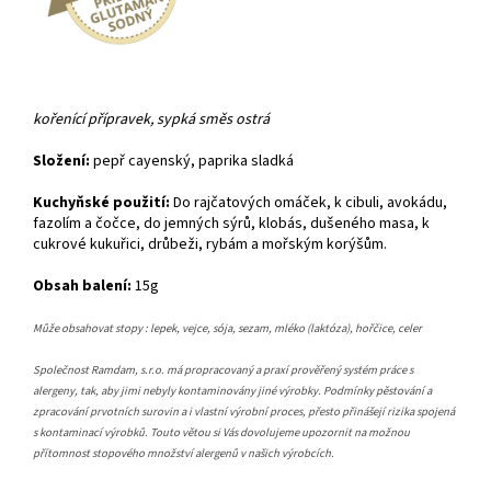
kořenící přípravek, sypká směs ostrá
Složení:
pepř cayenský, paprika sladká
Kuchyňské použití:
Do rajčatových omáček, k cibuli, avokádu,
fazolím a čočce, do jemných sýrů, klobás, dušeného masa, k
cukrové kukuřici, drůbeži, rybám a mořským korýšům.
Obsah balení:
15g
Může obsahovat stopy : lepek, vejce, sója, sezam, mléko (laktóza), hořčice, celer
Společnost Ramdam, s.r.o. má propracovaný a praxí prověřený systém práce s
alergeny, tak, aby jimi nebyly kontaminovány jiné výrobky. Podmínky pěstování a
zpracování prvotních surovin a i vlastní výrobní proces, přesto přinášejí rizika spojená
s kontaminací výrobků. Touto větou si Vás dovolujeme upozornit na možnou
přítomnost stopového množství alergenů v našich výrobcích.