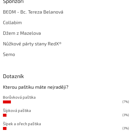
Sponzoři
BEOM - Bc. Tereza Belanová
Collabim
Džem z Mazelova
Nůžkové párty stany RedX®
Semo
Dotazník
Kterou paštiku máte nejraději?
Borůvková paštika
(7%)
Šípková paštika
(3%)
Šípek a ořech paštika
(3%)