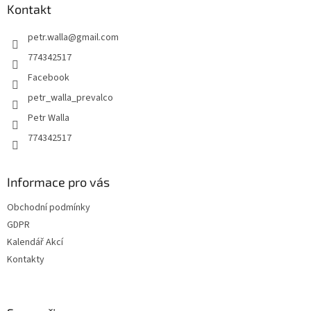
a
Kontakt
t
petr.walla
@
gmail.com
í
774342517
Facebook
petr_walla_prevalco
Petr Walla
774342517
Informace pro vás
Obchodní podmínky
GDPR
Kalendář Akcí
Kontakty