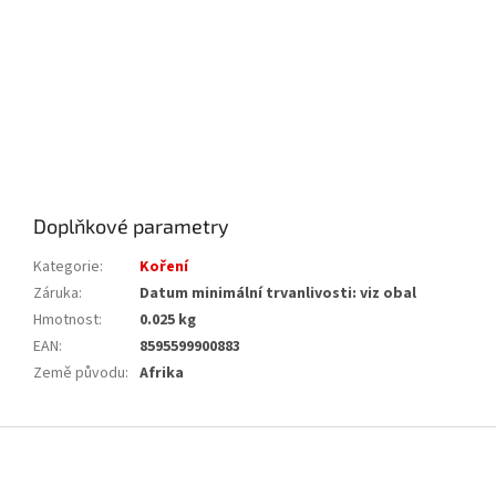
Doplňkové parametry
Kategorie
:
Koření
Záruka
:
Datum minimální trvanlivosti: viz obal
Hmotnost
:
0.025 kg
EAN
:
8595599900883
Země původu
:
Afrika
Z
á
p