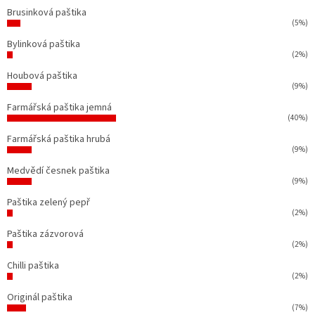
Brusinková paštika
(5%)
Bylinková paštika
(2%)
Houbová paštika
(9%)
Farmářská paštika jemná
(40%)
Farmářská paštika hrubá
(9%)
Medvědí česnek paštika
(9%)
Paštika zelený pepř
(2%)
Paštika zázvorová
(2%)
Chilli paštika
(2%)
Originál paštika
(7%)