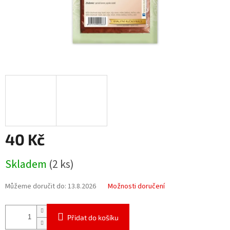
40 Kč
Měrná
Skladem
(2 ks)
cena:
Můžeme doručit do:
13.8.2026
Možnosti doručení
Přidat do košíku