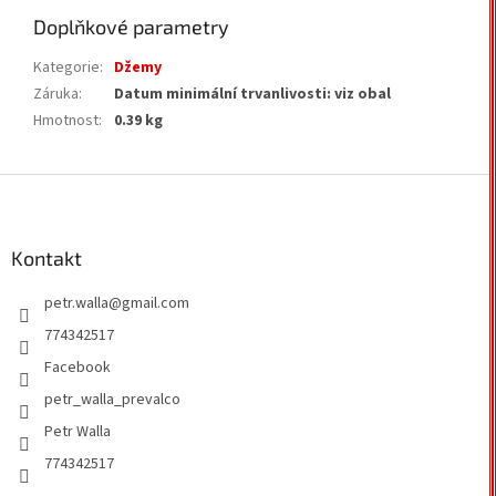
Doplňkové parametry
Kategorie
:
Džemy
Záruka
:
Datum minimální trvanlivosti: viz obal
Hmotnost
:
0.39 kg
Z
á
p
a
Kontakt
t
petr.walla
@
gmail.com
í
774342517
Facebook
petr_walla_prevalco
Petr Walla
774342517