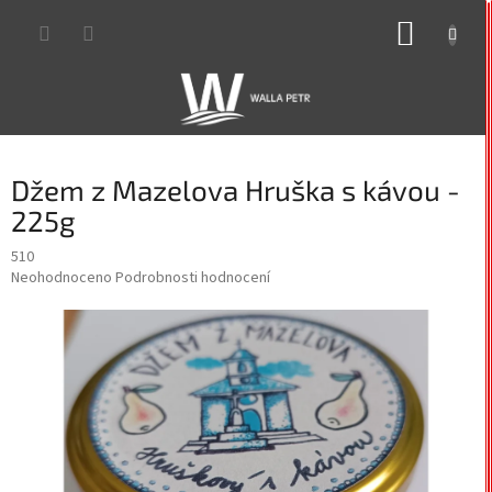
Přejít
NÁKUP
na
obsah
KOŠÍK
Džem z Mazelova Hruška s kávou -
225g
510
Průměrné
Neohodnoceno
Podrobnosti hodnocení
hodnocení
produktu
je
0,0
z
5
hvězdiček.