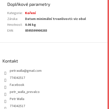
Doplňkové parametry
Kategorie
:
Koření
Záruka
:
Datum minimální trvanlivosti: viz obal
Hmotnost
:
0.06 kg
EAN
:
8595599900203
Z
á
p
a
Kontakt
t
petr.walla
@
gmail.com
í
774342517
Facebook
petr_walla_prevalco
Petr Walla
774342517