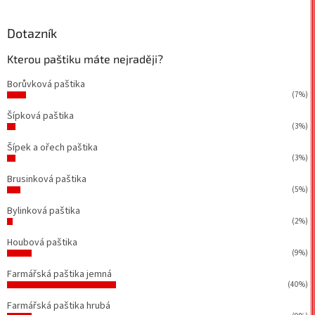
Dotazník
Kterou paštiku máte nejraději?
Borůvková paštika
(7%)
Šípková paštika
(3%)
Šípek a ořech paštika
(3%)
Brusinková paštika
(5%)
Bylinková paštika
(2%)
Houbová paštika
(9%)
Farmářská paštika jemná
(40%)
Farmářská paštika hrubá