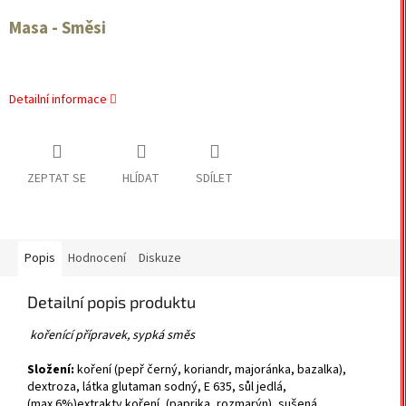
Masa - Směsi
Detailní informace
ZEPTAT SE
HLÍDAT
SDÍLET
Popis
Hodnocení
Diskuze
Detailní popis produktu
kořenící přípravek, sypká směs
Složení:
koření (pepř černý, koriandr, majoránka, bazalka),
dextroza, látka glutaman sodný, E 635, sůl jedlá,
(max.6%)extrakty koření, (paprika, rozmarýn), sušená