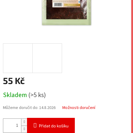
55 Kč
Měrná
Skladem
(>5 ks)
cena:
Můžeme doručit do:
14.8.2026
Možnosti doručení
Přidat do košíku