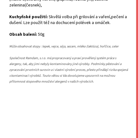
zelenina(česnek),
Kuchyňské použití:
Skvělá volba při grilování a vaření,pečení a
dušení. Lze použít též na dochucení polévek a omáček.
Obsah balení:
50g
Může obsahovat stopy : lepek, vejce, sója, sezam, mléko (laktóza), hořčice, celer
Společnost Ramdam, s.r.o. má propracovaný a praxí prověřený systém práce s
alergeny, tak, aby jimi nebyly kontaminovány jiné výrobky. Podmínky pěstování a
zpracování prvotních surovin a i vlastní výrobní proces, přesto přinášejí rizika spojená
s kontaminací výrobků. Touto větou si Vás dovolujeme upozornit na možnou
přítomnost stopového množství alergenů v našich výrobcích.