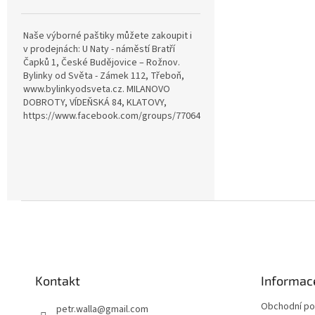
Naše výborné paštiky můžete zakoupit i
v prodejnách: U Naty - náměstí Bratří
Čapků 1, České Budějovice – Rožnov.
Bylinky od Světa - Zámek 112, Třeboň,
www.bylinkyodsveta.cz. MILANOVO
DOBROTY, VÍDEŇSKÁ 84, KLATOVY,
https://www.facebook.com/groups/770642815057689
Z
á
p
a
t
Kontakt
Informac
í
Obchodní p
petr.walla
@
gmail.com