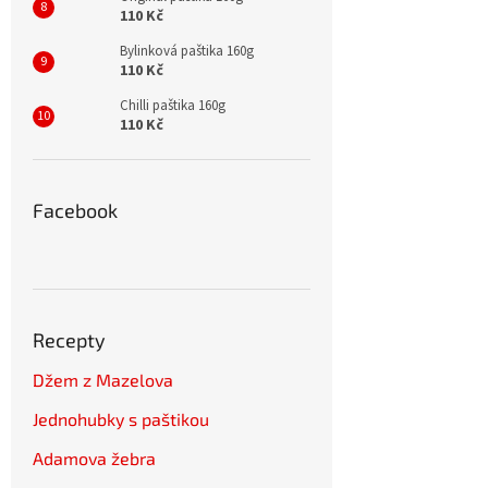
110 Kč
Bylinková paštika 160g
110 Kč
Chilli paštika 160g
110 Kč
Facebook
Recepty
Džem z Mazelova
Jednohubky s paštikou
Adamova žebra