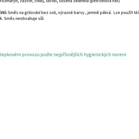
ozmarýn, zázvor, chilli), škrob, sušená zelenina (petrželová nať)
ití:
Směs na grilování bez soli, výrazné barvy , jemně pálivá. Lze použít t
k.
Směs neobsahuje sůl.
lepkovém provozu podle nejpřísnějších hygienických norem