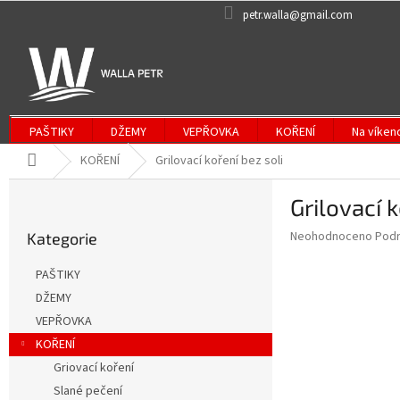
Přejít
petr.walla@gmail.com
na
obsah
PAŠTIKY
DŽEMY
VEPŘOVKA
KOŘENÍ
Na víken
Domů
KOŘENÍ
Grilovací koření bez soli
P
Grilovací k
o
Přeskočit
s
Průměrné
Neohodnoceno
Podr
Kategorie
kategorie
t
hodnocení
r
produktu
PAŠTIKY
a
je
DŽEMY
0,0
n
z
VEPŘOVKA
n
5
í
KOŘENÍ
hvězdiček.
p
Griovací koření
a
Slané pečení