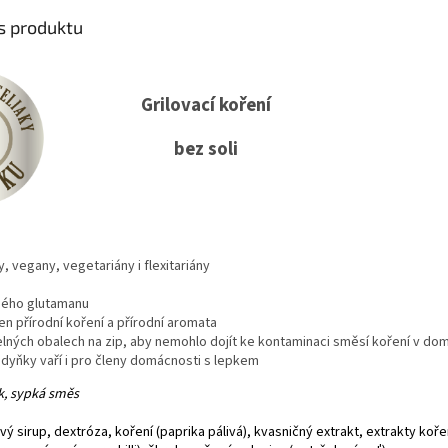
is produktu
Grilovací koření
bez soli
y, vegany, vegetariány i flexitariány
ného glutamanu
en přírodní koření a přírodní aromata
elných obalech na zip, aby nemohlo dojít ke kontaminaci směsí koření v d
dyňky vaří i pro členy domácnosti s lepkem
ek, sypká směs
ý sirup, dextróza, koření (paprika pálivá), kvasničný extrakt, extrakty koře