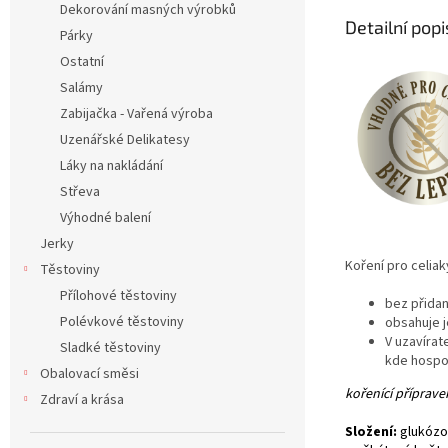
Dekorování masných výrobků
Detailní pop
Párky
Ostatní
Salámy
Zabijačka - Vařená výroba
Uzenářské Delikatesy
Láky na nakládání
Střeva
Výhodné balení
Jerky
Koření pro celiak
Těstoviny
Přílohové těstoviny
bez přida
Polévkové těstoviny
obsahuje j
V uzavírat
Sladké těstoviny
kde hospo
Obalovací směsi
kořenící příprav
Zdraví a krása
Složení:
glukózov