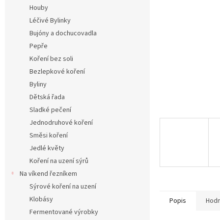
n
Houby
e
Léčivé Bylinky
l
Bujóny a dochucovadla
Pepře
Koření bez soli
Bezlepkové koření
Byliny
Dětská řada
Sladké pečení
Jednodruhové koření
Směsi koření
Jedlé květy
Koření na uzení sýrů
Na víkend řezníkem
Sýrové koření na uzení
Klobásy
Popis
Hodn
Fermentované výrobky