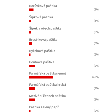
Borůvková paštika
(7%)
Šípková paštika
(3%)
Šípek a ořech paštika
(3%)
Brusinková paštika
(5%)
Bylinková paštika
(2%)
Houbová paštika
(9%)
Farmářská paštika jemná
(40%)
Farmářská paštika hrubá
(9%)
Medvědí česnek paštika
(9%)
Paštika zelený pepř
(2%)