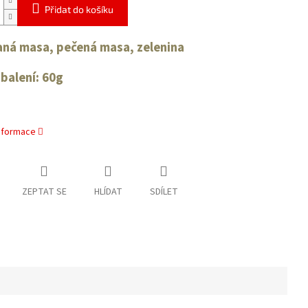
Přidat do košíku
aná masa, pečená masa, zelenina
balení: 60g
informace
ZEPTAT SE
HLÍDAT
SDÍLET