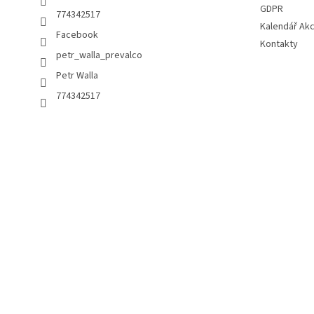
GDPR
774342517
Kalendář Akc
Facebook
Kontakty
petr_walla_prevalco
Petr Walla
774342517