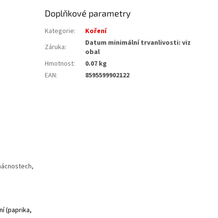
Doplňkové parametry
Kategorie
:
Koření
Datum minimální trvanlivosti: viz
Záruka
:
obal
Hmotnost
:
0.07 kg
EAN
:
8595599902122
omácnostech,
ní (paprika,