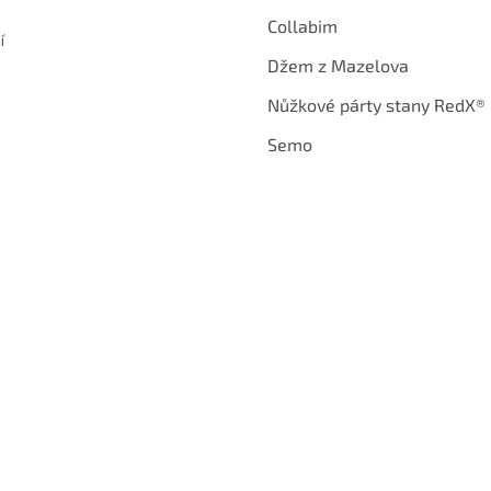
Collabim
í
Džem z Mazelova
Nůžkové párty stany RedX®
Semo