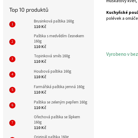
muškátový květ, r
Top 10 produktů
Kuchyňské použ
polévek a omáče
Brusinková paštika 160g
110 Kč
Paštika s medvědím česnekem
160g
110 Kč
Vyrobeno v bez
Topinková směs 160g
110 Kč
Houbová paštika 160g
110 Kč
Farmářská paštika jemná 160g
110 Kč
Paštika se zeleným pepřem 160g
110 Kč
Ořechová paštika se šípkem
160g
110 Kč
Originál paštika 160g