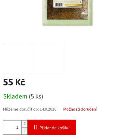
55 Kč
Měrná
Skladem
(5 ks)
cena:
Můžeme doručit do:
14.8.2026
Možnosti doručení
Přidat do košíku