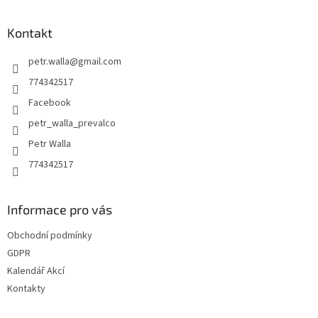
á
p
a
Kontakt
t
petr.walla
@
gmail.com
í
774342517
Facebook
petr_walla_prevalco
Petr Walla
774342517
Informace pro vás
Obchodní podmínky
GDPR
Kalendář Akcí
Kontakty