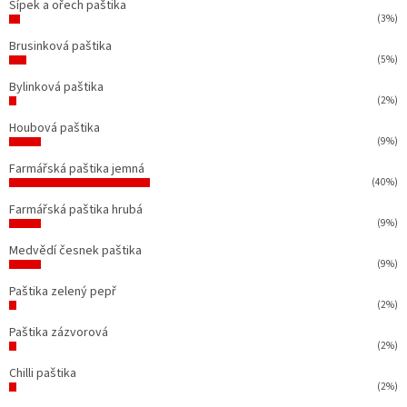
Šípek a ořech paštika
(3%)
Brusinková paštika
(5%)
Bylinková paštika
(2%)
Houbová paštika
(9%)
Farmářská paštika jemná
(40%)
Farmářská paštika hrubá
(9%)
Medvědí česnek paštika
(9%)
Paštika zelený pepř
(2%)
Paštika zázvorová
(2%)
Chilli paštika
(2%)