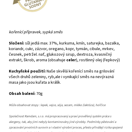
kořenící přípravek, sypká směs
Složení:
sůl jedlá max. 37%, kurkuma, kmín, saturejka, bazalka,
koriandr, cukr, zázvor, oregano, kopr, tymián, cibule, mrkev,
česnek, petržel. nať, glukozový sirup, dextroza, kvasničný
extrakt, škrob, aroma (obsahuje
celer
), rostlinný olej (řepkový)
Kuchyňské použití:
Naše skvělá kořenící směs na grilování
všech druhů zeleniny, ryb,ale i vynikající směs na nevýrazná
masa jako jsou kuřata a králík.
Obsah balení:
70g
Může obsahovat stopy : lepek, vejce, sója, sezam, mléko (laktóza), hořčice
Společnost Ramdam, s.r.o. má propracovaný a praxí prověřený systém práce s
alergeny, tak, aby jimi nebyly kontaminovány jiné výrobky. Podmínky pěstování a
zpracování prvotních surovin a i vlastní výrobní proces, přesto přinášejí rizika spojená