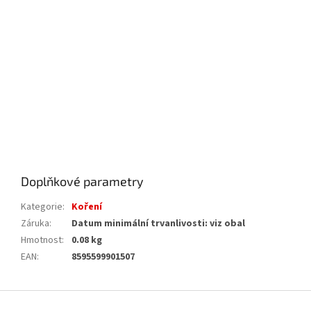
Doplňkové parametry
Kategorie
:
Koření
Záruka
:
Datum minimální trvanlivosti: viz obal
Hmotnost
:
0.08 kg
EAN
:
8595599901507
Z