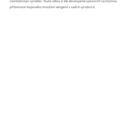
s kontaminací výrobků. Touto větou si Vás dovolujeme upozornit na možnou
přítomnost stopového množství alergenů v našich výrobcích.