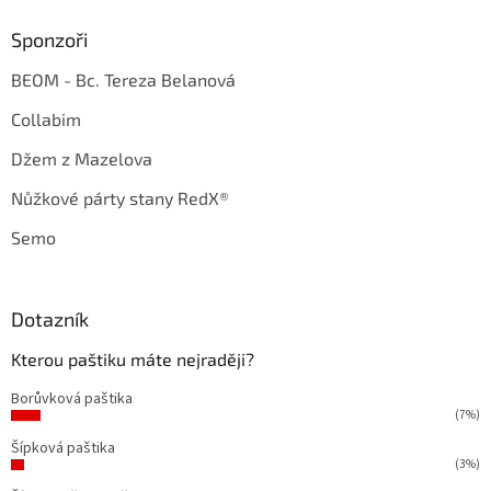
Sponzoři
BEOM - Bc. Tereza Belanová
Collabim
Džem z Mazelova
Nůžkové párty stany RedX®
Semo
Dotazník
Kterou paštiku máte nejraději?
Borůvková paštika
(7%)
Šípková paštika
(3%)