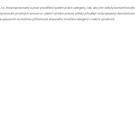
.o. má propracovaný a praxí prověřený systém práce s alergeny, tak, aby jimi nebyly kontaminovány
pracování prvotních surovin a i vlastní výrobní proces, přesto přinášejí rizika spojená s kontaminac
me upozornit na možnou přítomnost stopového množství alergenů v našich výrobcích.