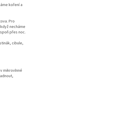
dáme koření a
tova. Pro
, když necháme
espoň přes noc.
tinák, cibule,
 v mikrovlnné
ladnout,