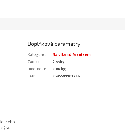
Doplňkové parametry
Kategorie
:
Na víkend řezníkem
Záruka
:
2 roky
Hmotnost
:
0.06 kg
EAN
:
8595599903266
le, nebo
 sýra.