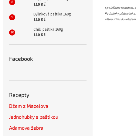
110 Kč
Společnost Ramdam, s.r
Podmínky pěstování a z
Bylinková paštika 160g
110 Kč
větou si Vás dovoluje
Chilli paštika 160g
110 Kč
Facebook
Recepty
Džem z Mazelova
Jednohubky s paštikou
Adamova žebra