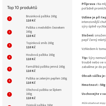
Příprava :
Na ml
Top 10 produktů
pořádně promích
Brusinková paštika 160g
Udíme je při te
110 Kč
intenzivnější ch
sýry úplně vychl
Paštika s medvědím česnekem
160g
Složení:
smažená
110 Kč
pepř černý mletý,
Topinková směs 160g
110 Kč
Vzhledem k tomu,
Houbová paštika 160g
TIp:
Sýry nemusít
110 Kč
troubě nebo ve v
Farmářská paštika jemná 160g
zabalíme je do p
110 Kč
Obsah sáčku je 
Paštika se zeleným pepřem 160g
110 Kč
Hmotnost : 50g
Ořechová paštika se šípkem
Uschovejte v su
160g
110 Kč
Může obsahovat stopy : 
Originál paštika 160g