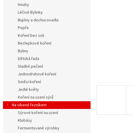
n
Houby
e
Léčivé Bylinky
l
Bujóny a dochucovadla
Pepře
Koření bez soli
Bezlepkové koření
Byliny
Dětská řada
Sladké pečení
Jednodruhové koření
Směsi koření
Jedlé květy
Koření na uzení sýrů
Na víkend řezníkem
Sýrové koření na uzení
Klobásy
Fermentované výrobky