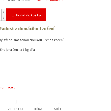
oručit do:
14.8.2026
Možnosti doručení
Přidat do košíku
 Radost z domácího tvoření
ý sýr se smaženou cibulkou - směs koření
ku je určen na 1 kg díla
informace
ZEPTAT SE
HLÍDAT
SDÍLET