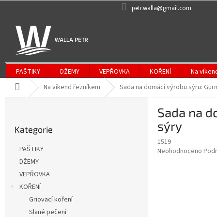
Přejít
petr.walla@gmail.com
na
obsah
PAŠTIKY
DŽEMY
VEPŘOVKA
KOŘENÍ
Na víken
Domů
Na víkend řezníkem
Sada na domácí výrobu sýru: Gur
P
Sada na d
o
Přeskočit
s
sýry
Kategorie
kategorie
t
1519
r
PAŠTIKY
Průměrné
Neohodnoceno
Podr
a
hodnocení
DŽEMY
n
produktu
VEPŘOVKA
n
je
í
KOŘENÍ
0,0
z
p
Griovací koření
5
a
Slané pečení
hvězdiček.