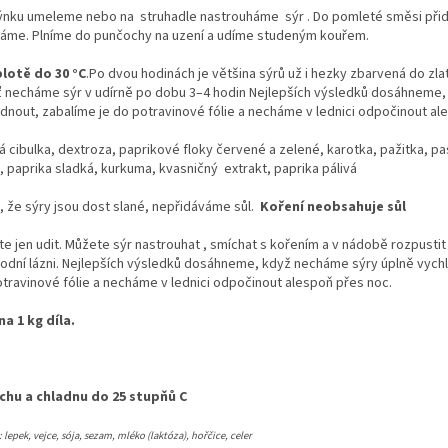
ýnku umeleme nebo na struhadle nastrouháme sýr . Do pomleté směsi při
áme. Plníme do punčochy na uzení a udíme studeným kouřem.
plotě do 30 °C
.
Po dvou hodinách je většina sýrů už i hezky zbarvená do zla
uť necháme sýr v udírně po dobu 3–4 hodin Nejlepších výsledků dosáhneme
adnout, zabalíme je do potravinové fólie a necháme v lednici odpočinout al
 cibulka,
dextroza, paprikové floky červené a zelené, karotka, pažitka, pas
 paprika sladká, kurkuma, kvasničný extrakt, paprika pálivá
 že sýry jsou dost slané, nepřidáváme sůl.
Koření neobsahuje sůl
e jen udit. Můžete sýr nastrouhat , smíchat s kořením a v nádobě rozpustit
odní lázni.
Nejlepších výsledků dosáhneme, když necháme sýry úplně vych
otravinové fólie a necháme v lednici odpočinout alespoň přes noc.
na 1 kg díla.
chu a chladnu do 25 stupňů C
lepek, vejce, sója, sezam, mléko (laktóza), hořčice, celer