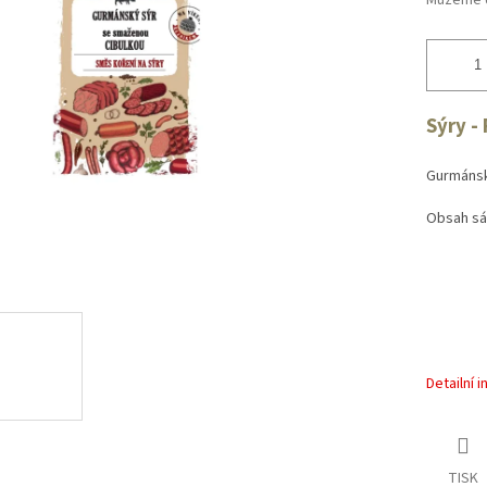
Můžeme d
Sýry -
Gurmánsk
Obsah sáč
Detailní 
TISK