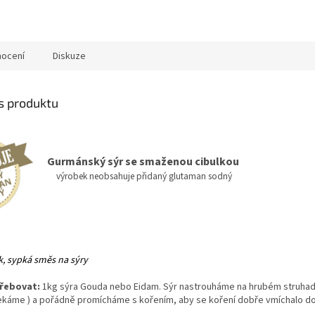
ocení
Diskuze
is produktu
Gurmánský sýr se smaženou cibulkou
v
ýrobek neobsahuje přidaný glutaman sodný
k, sypká směs na sýry
řebovat:
1kg sýra Gouda nebo Eidam. Sýr nastrouháme na hrubém struhad
áme ) a pořádně promícháme s kořením, aby se koření dobře vmíchalo do