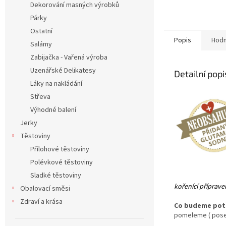
Dekorování masných výrobků
Párky
Ostatní
Popis
Hodn
Salámy
Zabijačka - Vařená výroba
Uzenářské Delikatesy
Detailní pop
Láky na nakládání
Střeva
Výhodné balení
Jerky
Těstoviny
Přílohové těstoviny
Polévkové těstoviny
Sladké těstoviny
kořenící příprave
Obalovací směsi
Zdraví a krása
Co budeme pot
pomeleme ( posek