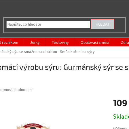
HLEDAT
d řezníkem
Jerky
Těstoviny
Obalovací směsi
Zdra
mánský sýr se smaženou cibulkou - Směs koření na sýry
omácí výrobu sýru: Gurmánský sýr se 
obnosti hodnocení
109
Měrná
Skla
cena: