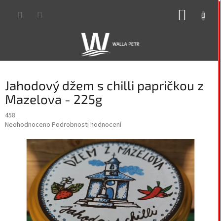
Přejít
NÁKUP
na
obsah
KOŠÍK
Jahodový džem s chilli papričkou z
Mazelova - 225g
458
Průměrné
Neohodnoceno
Podrobnosti hodnocení
hodnocení
produktu
je
0,0
z
5
hvězdiček.