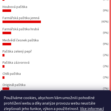
Houbová paštika
(9%)
Farmářská paštika jemná
(40%)
Farmářská paštika hrubá
(9%)
Medvědí česnek paštika
(9%)
Paštika zelený pepř
(2%)
Paštika zázvorová
(2%)
Chilli paštika
(2%)
Originál paštika
(7%)
Počet hlasů:
43
Používáme cookies, abychom Vám umožnili pohodlné
prohlížení webu a díky analýze provozu webu neustále
zlepšovali jeho funkce, výkon a použitelnost.
Více informací