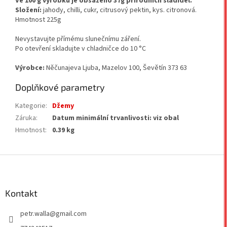
Ve 100 g výrobku je obsaženo 37g přírodních sladidel.
Složení:
jahody, chilli, cukr, citrusový pektin, kys. citronová.
Hmotnost 225g
Nevystavujte přímému slunečnímu záření.
Po otevření skladujte v chladničce do 10 °C
Výrobce:
Něčunajeva Ljuba, Mazelov 100, Ševětín 373 63
Doplňkové parametry
Kategorie
:
Džemy
Záruka
:
Datum minimální trvanlivosti: viz obal
Hmotnost
:
0.39 kg
Z
á
p
a
Kontakt
t
petr.walla
@
gmail.com
í