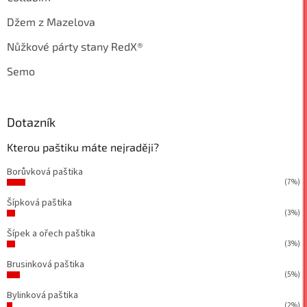
Džem z Mazelova
Nůžkové párty stany RedX®
Semo
Dotazník
Kterou paštiku máte nejraději?
Borůvková paštika
(7%)
Šípková paštika
(3%)
Šípek a ořech paštika
(3%)
Brusinková paštika
(5%)
Bylinková paštika
(2%)