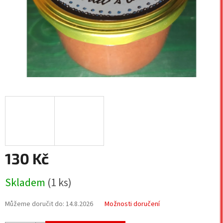
130 Kč
Měrná
Skladem
(1 ks)
cena:
Můžeme doručit do:
14.8.2026
Možnosti doručení