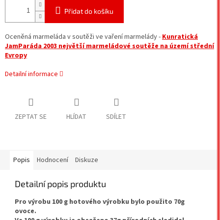
Přidat do košíku
Oceněná marmeláda v soutěži ve vaření marmelády -
Kunratická
JamParáda 2003 největší marmeládové soutěže na území střední
Evropy
Detailní informace
ZEPTAT SE
HLÍDAT
SDÍLET
Popis
Hodnocení
Diskuze
Detailní popis produktu
Pro výrobu 100 g hotového výrobku bylo použito 70g
ovoce.