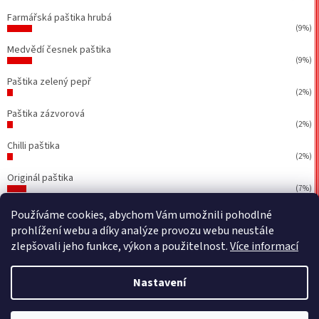
Farmářská paštika hrubá
(9%)
Medvědí česnek paštika
(9%)
Paštika zelený pepř
(2%)
Paštika zázvorová
(2%)
Chilli paštika
(2%)
Originál paštika
(7%)
Počet hlasů:
43
Používáme cookies, abychom Vám umožnili pohodlné
prohlížení webu a díky analýze provozu webu neustále
zlepšovali jeho funkce, výkon a použitelnost.
Více informací
Vytvořil Shoptet
&
BEOM.cz
Nastavení
Copyright 2026
Petr Walla - Poctivé paštiky a jiné dobrůtky
.