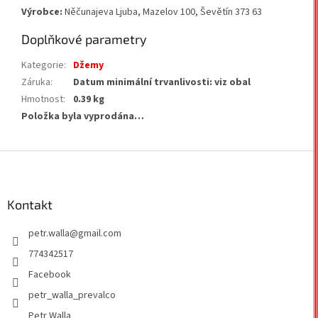
Výrobce:
Něčunajeva Ljuba, Mazelov 100, Ševětín 373 63
Doplňkové parametry
Kategorie
:
Džemy
Záruka
:
Datum minimální trvanlivosti: viz obal
Hmotnost
:
0.39 kg
Položka byla vyprodána…
Z
á
p
a
Kontakt
t
petr.walla
@
gmail.com
í
774342517
Facebook
petr_walla_prevalco
Petr Walla