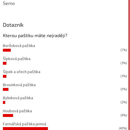
Semo
Dotazník
Kterou paštiku máte nejraději?
Borůvková paštika
(7%)
Šípková paštika
(3%)
Šípek a ořech paštika
(3%)
Brusinková paštika
(5%)
Bylinková paštika
(2%)
Houbová paštika
(9%)
Farmářská paštika jemná
(40%)