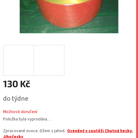
130 Kč
Měrná
do týdne
cena:
Možnosti doručení
Položka byla vyprodána…
Zpracované ovoce. Džem z jahod.
Oceněný v soutěži Chutná hezky.
Jihočesky