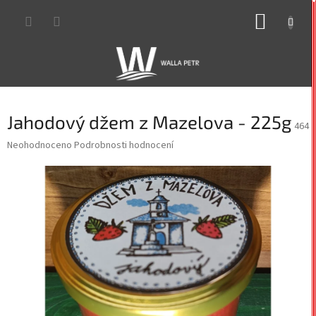
Přejít
NÁKUP
na
obsah
KOŠÍK
Jahodový džem z Mazelova - 225g
464
Průměrné
Neohodnoceno
Podrobnosti hodnocení
hodnocení
produktu
je
0,0
z
5
hvězdiček.