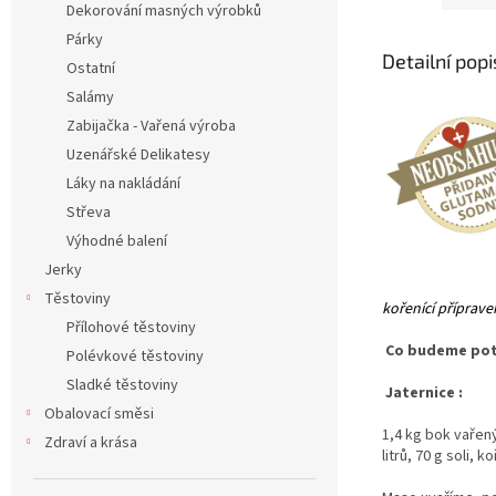
Dekorování masných výrobků
Párky
Detailní pop
Ostatní
Salámy
Zabijačka - Vařená výroba
Uzenářské Delikatesy
Láky na nakládání
Střeva
Výhodné balení
Jerky
Těstoviny
kořenící příprav
Přílohové těstoviny
Co budeme potř
Polévkové těstoviny
Sladké těstoviny
Jaternice :
Obalovací směsi
1,4 kg bok vařený
Zdraví a krása
litrů, 70 g soli, 