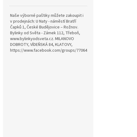
Naše výborné paštiky můžete zakoupit i
v prodejnách: U Naty - náměstí Bratří
Čapků 1, České Budějovice – Rožnov.
Bylinky od Světa - Zámek 112, Třeboň,
www.bylinkyodsveta.cz. MILANOVO
DOBROTY, VÍDEŇSKÁ 84, KLATOVY,
https://www.facebook.com/groups/770642815057689