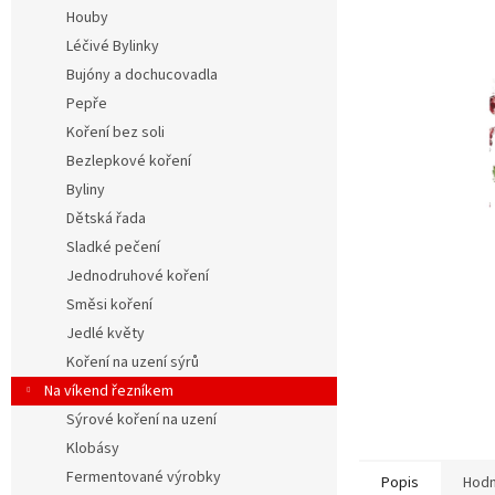
n
Houby
e
Léčivé Bylinky
l
Bujóny a dochucovadla
Pepře
Koření bez soli
Bezlepkové koření
Byliny
Dětská řada
Sladké pečení
Jednodruhové koření
Směsi koření
Jedlé květy
Koření na uzení sýrů
Na víkend řezníkem
Sýrové koření na uzení
Klobásy
Fermentované výrobky
Popis
Hodn