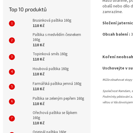
Maso uvaříme, p
obalů nebo dílo 
Top 10 produktů
zamrazíme.
Brusinková paštika 160g
Složení jaternic
110 Kč
Obsah balení :
3
Paštika s medvědím česnekem
160g
110 Kč
Topinková směs 160g
Koření neobsah
110 Kč
Uschovejte v su
Houbová paštika 160g
110 Kč
Může obsahovat stopy : 
Farmářská paštika jemná 160g
110 Kč
Společnost Ramdam, s.r
Podmínky pěstování a z
Paštika se zeleným pepřem 160g
větou si Vás dovoluje
110 Kč
Ořechová paštika se šípkem
160g
110 Kč
Originál paštika 160g