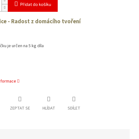
Přidat do košíku
ice - Radost z domácího tvoření
e
ku je určen na 5 kg díla
informace
ZEPTAT SE
HLÍDAT
SDÍLET