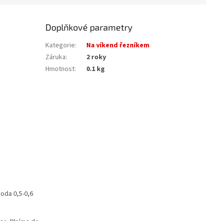
Doplňkové parametry
Kategorie
:
Na víkend řezníkem
Záruka
:
2 roky
Hmotnost
:
0.1 kg
voda 0,5-0,6