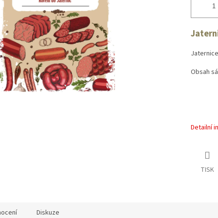
Jatern
Jaternic
Obsah sáč
Detailní 
TISK
ocení
Diskuze