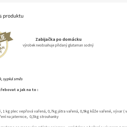
is produktu
Zabijačka po domácku
v
ýrobek neobsahuje přidaný glutaman sodný
ek, sypká směs
ebovat a jak na to :
, 1 kg plec vepřová vařená, 0,7kg játra vařená, 0,9kg kůže vařené, vývar ( 
koření na jaternice, 0,5kg strouhanky