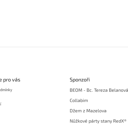
e pro vás
Sponzoři
odmínky
BEOM - Bc. Tereza Belanov
Collabim
í
Džem z Mazelova
Nůžkové párty stany RedX®