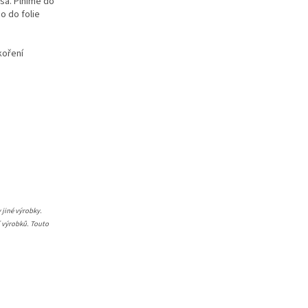
sa. Plníme do
o do folie
 koření
 jiné výrobky.
í výrobků. Touto