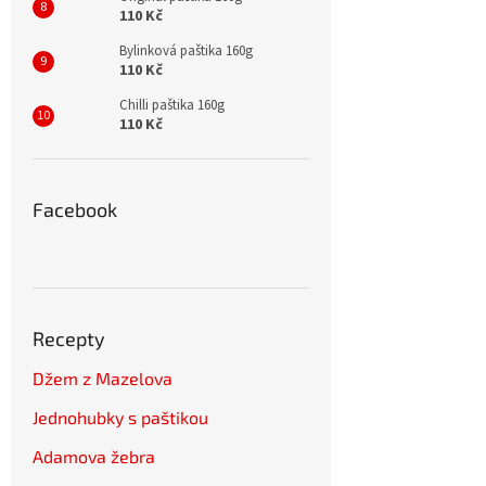
110 Kč
Bylinková paštika 160g
110 Kč
Chilli paštika 160g
110 Kč
Facebook
Recepty
Džem z Mazelova
Jednohubky s paštikou
Adamova žebra