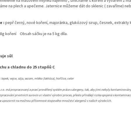
omeleme na masovém mlýnku najemno , smícháme s koření a vývarem z ma
dáme na plech a upečeme. Jaternice můžeme dát do sklenic ( zavaříme) neb
e :
pepř černý, nové koření, majoránka, glukózový sirup, česnek, extrakty
8g koření Obsah sáčku je na 5 kg díla.
uje sůl
chu a chladnu do 25 stupňů C
lepek, vejce, sója, sezam, mléko (laktóza), hořčice, celer
.o. má propracovaný a praxí prověřený systém práce s alergeny, tak, aby jimi nebyly kontaminovány
pracování prvotních surovin a i vlastní výrobní proces, přesto přinášejí rizika spojená s kontaminac
me upozornit na možnou přítomnost stopového množství alergenů v našich výrobcích.