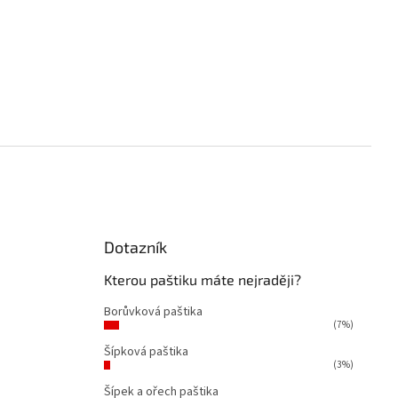
Dotazník
á
Kterou paštiku máte nejraději?
Borůvková paštika
(7%)
Šípková paštika
(3%)
Šípek a ořech paštika