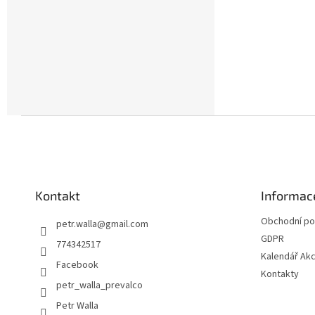
Z
á
p
a
t
Kontakt
Informac
í
Obchodní p
petr.walla
@
gmail.com
GDPR
774342517
Kalendář Akc
Facebook
Kontakty
petr_walla_prevalco
Petr Walla