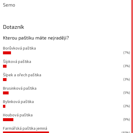
Semo
Dotazník
Kterou paštiku máte nejraději?
Borůvková paštika
(7%)
Šípková paštika
(3%)
Šípek a ořech paštika
(3%)
Brusinková paštika
(5%)
Bylinková paštika
(2%)
Houbová paštika
(9%)
Farmářská paštika jemná
(40%)