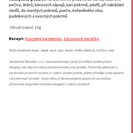
pečiva, likérů, kávových nápojů, kari pokrmů, pilafů, při nakládání
sleďů, do masitých pokrmů, punče, kořeněného vína,
pudinkových a ovocných pokrmů.
Obsah balení: 15g
Recept:
Kouzelný kardamom
,
Zázvorové perníčky
Může obsahovat stopy : lepek, vejce, sója, sezam, mléko (laktóza), hořčice, celer
Společnost Ramdam, s.r.o. má propracovaný a praxí prověřený systém práce s
alergeny, tak, aby jimi nebyly kontaminovány jiné výrobky. Podmínky pěstování a
zpracování prvotních surovin a i vlastní výrobní proces, přesto přinášejí rizika spojená
s kontaminací výrobků. Touto větou si Vás dovolujeme upozornit na možnou
přítomnost stopového množství alergenů v našich výrobcích.