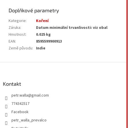
Doplňkové parametry
Kategorie
:
Koření
Záruka
:
Datum minimální trvanlivosti: viz obal
Hmotnost
:
0.025 kg
EAN
:
8595599900913
Země původu
:
Indie
Z
á
p
a
Kontakt
t
petr.walla
@
gmail.com
í
774342517
Facebook
petr_walla_prevalco