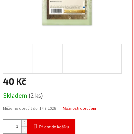
40 Kč
Měrná
Skladem
(2 ks)
cena:
Můžeme doručit do:
14.8.2026
Možnosti doručení
Přidat do košíku