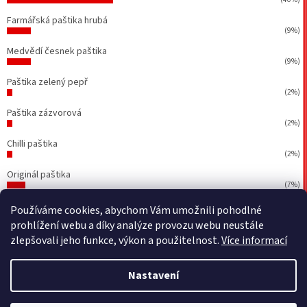
Farmářská paštika hrubá
(9%)
Medvědí česnek paštika
(9%)
Paštika zelený pepř
(2%)
Paštika zázvorová
(2%)
Chilli paštika
(2%)
Originál paštika
(7%)
Počet hlasů:
43
Používáme cookies, abychom Vám umožnili pohodlné
prohlížení webu a díky analýze provozu webu neustále
zlepšovali jeho funkce, výkon a použitelnost.
Více informací
Vytvořil Shoptet
&
BEOM.cz
Nastavení
Copyright 2026
Petr Walla - Poctivé paštiky a jiné dobrůtky
.