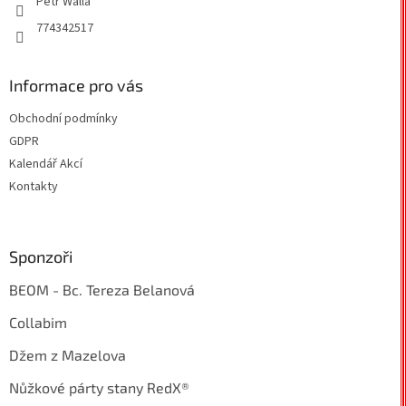
Petr Walla
774342517
Informace pro vás
Obchodní podmínky
GDPR
Kalendář Akcí
Kontakty
Sponzoři
BEOM - Bc. Tereza Belanová
Collabim
Džem z Mazelova
Nůžkové párty stany RedX®