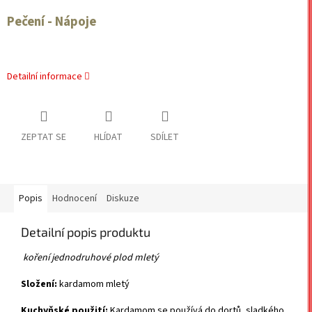
Pečení - Nápoje
Detailní informace
ZEPTAT SE
HLÍDAT
SDÍLET
Popis
Hodnocení
Diskuze
Detailní popis produktu
koření jednodruhové plod mletý
Složení:
kardamom mletý
Kuchyňské použití:
Kardamom se používá do dortů, sladkého