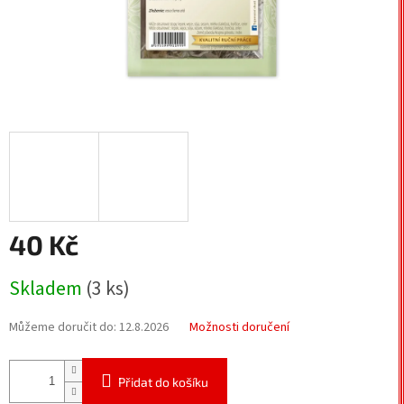
40 Kč
Měrná
Skladem
(3 ks)
cena:
Můžeme doručit do:
12.8.2026
Možnosti doručení
Přidat do košíku