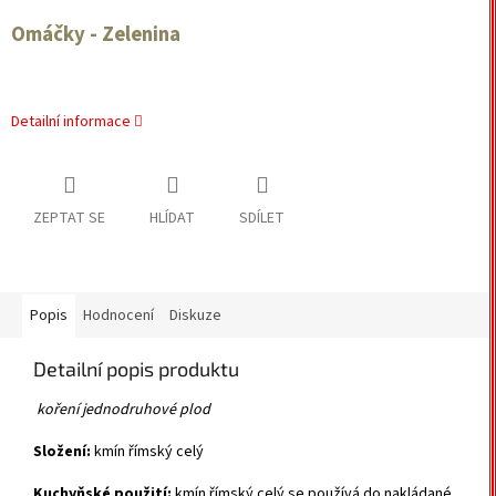
Omáčky - Zelenina
Detailní informace
ZEPTAT SE
HLÍDAT
SDÍLET
Popis
Hodnocení
Diskuze
Detailní popis produktu
koření jednodruhové plod
Složení:
kmín římský celý
Kuchyňské použití:
kmín římský celý se používá do nakládané