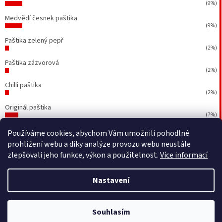
(9%)
Medvědí česnek paštika
(9%)
Paštika zelený pepř
(2%)
Paštika zázvorová
(2%)
Chilli paštika
(2%)
Originál paštika
(7%)
Počet hlasů:
43
Používáme cookies, abychom Vám umožnili pohodlné
prohlížení webu a díky analýze provozu webu neustále
zlepšovali jeho funkce, výkon a použitelnost.
Více informací
Vytvořil Shoptet
&
BEOM.cz
Nastavení
Copyright 2026
Petr Walla - Poctivé paštiky a jiné dobrůtky
.
Souhlasím
Všechna práva vyhrazena.
Upravit nastavení cookies