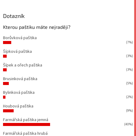
Dotazník
Kterou paštiku máte nejraději?
Borůvková paštika
(7%)
Šípková paštika
(3%)
Šípek a ořech paštika
(3%)
Brusinková paštika
(5%)
Bylinková paštika
(2%)
Houbová paštika
(9%)
Farmářská paštika jemná
(40%)
Farmářská paštika hrubá