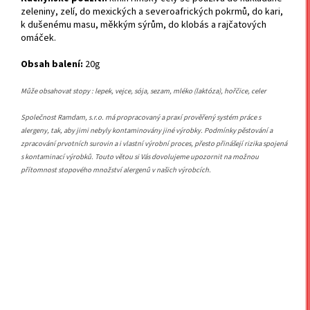
zeleniny, zelí, do mexických a severoafrických pokrmů, do kari,
k dušenému masu, měkkým sýrům, do klobás a rajčatových
omáček.
Obsah balení:
20g
Může obsahovat stopy : lepek, vejce, sója, sezam, mléko (laktóza), hořčice, celer
Společnost Ramdam, s.r.o. má propracovaný a praxí prověřený systém práce s
alergeny, tak, aby jimi nebyly kontaminovány jiné výrobky. Podmínky pěstování a
zpracování prvotních surovin a i vlastní výrobní proces, přesto přinášejí rizika spojená
s kontaminací výrobků. Touto větou si Vás dovolujeme upozornit na možnou
přítomnost stopového množství alergenů v našich výrobcích.