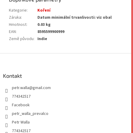
Kategorie
:
Koření
Záruka
:
Datum minimální trvanlivosti: viz obal
Hmotnost
:
0.03 kg
EAN
:
8595599900999
Země původu
:
Indie
Z
á
p
a
Kontakt
t
petr.walla
@
gmail.com
í
774342517
Facebook
petr_walla_prevalco
Petr Walla
774342517