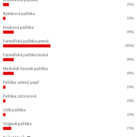
(5%)
Bylinková paštika
(2%)
Houbová paštika
(9%)
Farmářská paštika jemná
(40%)
Farmářská paštika hrubá
(9%)
Medvědí česnek paštika
(9%)
Paštika zelený pepř
(2%)
Paštika zázvorová
(2%)
Chilli paštika
(2%)
Originál paštika
(7%)