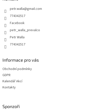
t
petr.walla
@
gmail.com
í
774342517
Facebook
petr_walla_prevalco
Petr Walla
774342517
Informace pro vás
Obchodní podmínky
GDPR
Kalendář Akcí
Kontakty
Sponzoři