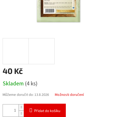
40 Kč
Měrná
Skladem
(4 ks)
cena:
Můžeme doručit do:
13.8.2026
Možnosti doručení
Přidat do košíku