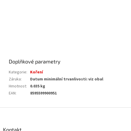
Doplňkové parametry
Kategorie
:
Koření
Záruka
:
Datum minimální trvanlivosti: viz obal
Hmotnost
:
0.035 kg
EAN
:
8595599900951
Z
á
p
a
Kontakt