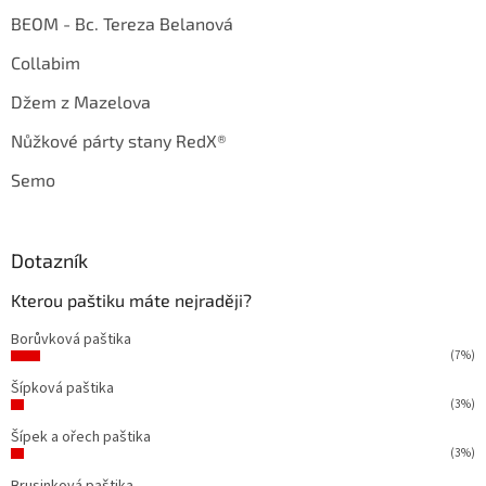
BEOM - Bc. Tereza Belanová
Collabim
Džem z Mazelova
Nůžkové párty stany RedX®
Semo
Dotazník
Kterou paštiku máte nejraději?
Borůvková paštika
(7%)
Šípková paštika
(3%)
Šípek a ořech paštika
(3%)
Brusinková paštika