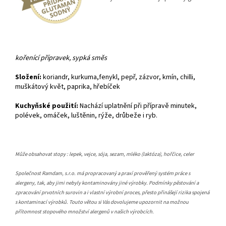
kořenící přípravek, sypká směs
Složení:
koriandr, kurkuma,fenykl, pepř, zázvor, kmín, chilli,
muškátový květ, paprika, hřebíček
Kuchyňské použití:
Nachází uplatnění při přípravě minutek,
polévek, omáček, luštěnin, rýže, drůbeže i ryb.
Může obsahovat stopy : lepek, vejce, sója, sezam, mléko (laktóza), hořčice, celer
Společnost Ramdam, s.r.o. má propracovaný a praxí prověřený systém práce s
alergeny, tak, aby jimi nebyly kontaminovány jiné výrobky. Podmínky pěstování a
zpracování prvotních surovin a i vlastní výrobní proces, přesto přinášejí rizika spojená
s kontaminací výrobků. Touto větou si Vás dovolujeme upozornit na možnou
přítomnost stopového množství alergenů v našich výrobcích.