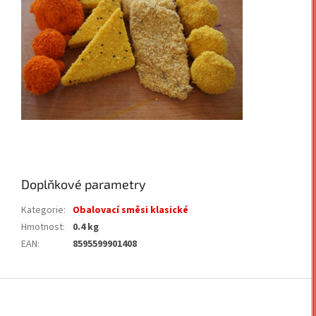
Doplňkové parametry
Kategorie
:
Obalovací směsi klasické
Hmotnost
:
0.4 kg
EAN
:
8595599901408
Z
á
p