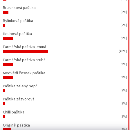
Brusinková paštika
(5%)
Bylinková paštika
(2%)
Houbová paštika
(9%)
Farmářská paštika jemná
(40%)
Farmářská paštika hrubá
(9%)
Medvědí česnek paštika
(9%)
Paštika zelený pepř
(2%)
Paštika zázvorová
(2%)
Chilli paštika
(2%)
Originál paštika
(7%)