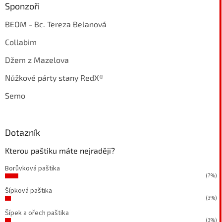
Sponzoři
BEOM - Bc. Tereza Belanová
Collabim
Džem z Mazelova
Nůžkové párty stany RedX®
Semo
Dotazník
Kterou paštiku máte nejraději?
Borůvková paštika
(7%)
Šípková paštika
(3%)
Šípek a ořech paštika
(3%)