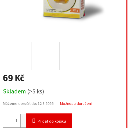
69 Kč
Měrná
Skladem
(>5 ks)
cena:
Můžeme doručit do:
12.8.2026
Možnosti doručení
Přidat do košíku