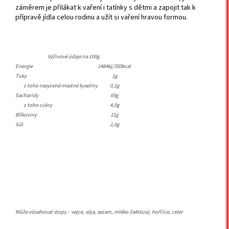
záměrem je přilákat k vaření i tatínky s dětmi a zapojit tak k
přípravě jídla celou rodinu a užít si vaření hravou formou.
Výživové údaje na 100g
Energie
1484kj/350kcal
Tuky
1g
z toho nasycené mastné kyseliny
0,1g
Sacharidy
69g
z toho cukry
4,0g
Bílkoviny
11g
Sůl
2,0g
Může obsahovat stopy : vejce, sója, sezam, mléko (laktóza), hořčice, celer