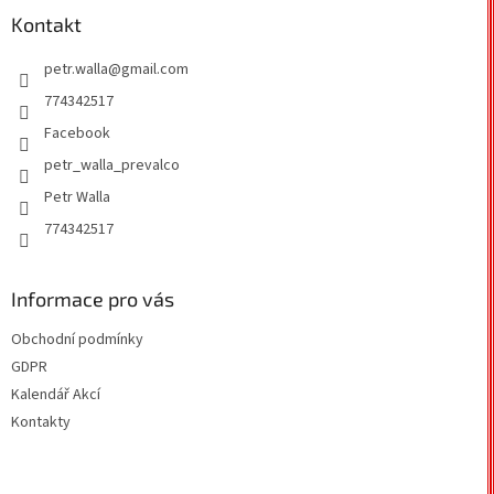
a
Kontakt
t
petr.walla
@
gmail.com
í
774342517
Facebook
petr_walla_prevalco
Petr Walla
774342517
Informace pro vás
Obchodní podmínky
GDPR
Kalendář Akcí
Kontakty