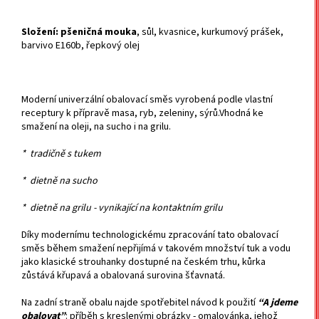
Složení:
pšeničná mouka
, sůl, kvasnice, kurkumový prášek,
barvivo E160b, řepkový olej
Moderní univerzální obalovací směs vyrobená podle vlastní
receptury k přípravě masa, ryb, zeleniny, sýrů.Vhodná ke
smažení na oleji, na sucho i na grilu.
* tradičně s tukem
* dietně na sucho
* dietně na grilu - vynikající na kontaktním grilu
Díky modernímu technologickému zpracování tato obalovací
směs během smažení nepřijímá v takovém množství tuk a vodu
jako klasické strouhanky dostupné na českém trhu, kůrka
zůstává křupavá a obalovaná surovina šťavnatá.
Na zadní straně obalu najde spotřebitel návod k použití
“A jdeme
obalovat”
: příběh s kreslenými obrázky - omalovánka, jehož