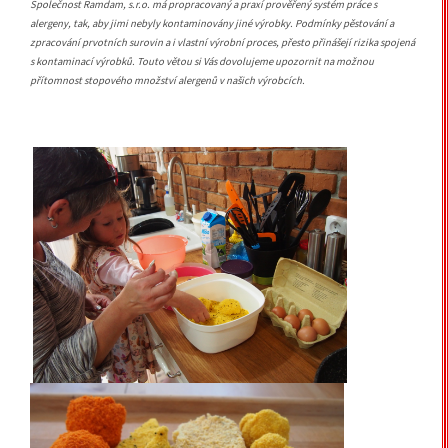
Společnost Ramdam, s.r.o. má propracovaný a praxí prověřený systém práce s
alergeny, tak, aby jimi nebyly kontaminovány jiné výrobky. Podmínky pěstování a
zpracování prvotních surovin a i vlastní výrobní proces, přesto přinášejí rizika spojená
s kontaminací výrobků. Touto větou si Vás dovolujeme upozornit na možnou
přítomnost stopového množství alergenů v našich výrobcích.