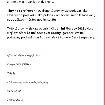
a temnu min. trvanlivost dva roky.
Tipy na servírování:
Uvařené těstoviny lze podávat jako
zavářku do polévek i jako příloha k omáčkám, nebo k zapékání,
nebo základ k těstovinovým salátům.
Tyto těstoviny získaly ocenění
Chuť jižní Moravy 2017
a dále
mají označení
České cechovní normy
, garance kvalitní
potraviny pod záštitou Potravinářské komory České republiky.
Výživové údaje na 100g výrobku:
Energie 1497kJ/357kcal
Tuky 2g
z toho nenasycené mastné kyseliny 0,4g
Sacharidy 70g
z toho cukry 3g