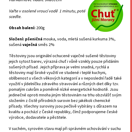
Vařte v osolené vroucí vodě 1 minutu, poté
sceďte.
Obsah balení:
200g
Složení:
pšeničná
mouka, voda, mletá sušená kurkuma 3%,
sušená
vaječná
směs 2%
Těstoviny jsou originální ochucené vaječné sušené těstoviny
jejich sytost barev, výrazná chuť i vůně vznikly pouze přidáním
sušených přísad. Jejich příprava je velmi snadná, rychlá a
těstoviny mají široké využití ve studené i teplé kuchyni,
oblíbenost u všech věkových kategorií a v neposlední řadě také
využití v jídelníčku zdravého stravování a různých diet díky tzv.
pomalým cukrům a poměrně nízké energetické hodnotě. Jsou
jedinečné oproti mnoha jiným těstovinám na trhu obzvlášť svým
složením z čistě přírodních surovin bez jakékoli chemické
přísady. Všechny suroviny jsou pečlivě vybírány s důrazem na
kvalitu a pochází z České republiky, čímž podporujeme české
výrobce, dodavatele a pěstitele.
V suchém, syrovém stavu mají při správném uchovávání v suchu