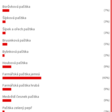
Borůvková paštika
(7%)
Šípková paštika
(3%)
Šípek a ořech paštika
(3%)
Brusinková paštika
(5%)
Bylinková paštika
(2%)
Houbová paštika
(9%)
Farmářská paštika jemná
(40%)
Farmářská paštika hrubá
(9%)
Medvědí česnek paštika
(9%)
Paštika zelený pepř
(2%)