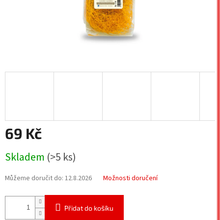
69 Kč
Měrná
Skladem
(>5 ks)
cena:
Můžeme doručit do:
12.8.2026
Možnosti doručení
Přidat do košíku