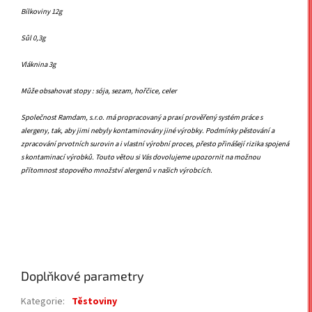
Bílkoviny 12g
Sůl 0,3g
Vláknina 3g
Může obsahovat stopy : sója, sezam, hořčice, celer
Společnost Ramdam, s.r.o. má propracovaný a praxí prověřený systém práce s
alergeny, tak, aby jimi nebyly kontaminovány jiné výrobky. Podmínky pěstování a
zpracování prvotních surovin a i vlastní výrobní proces, přesto přinášejí rizika spojená
s kontaminací výrobků. Touto větou si Vás dovolujeme upozornit na možnou
přítomnost stopového množství alergenů v našich výrobcích.
Doplňkové parametry
Kategorie
:
Těstoviny