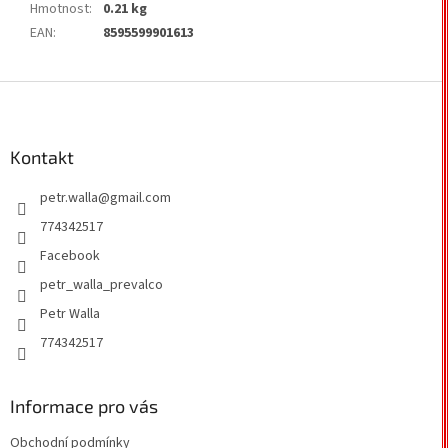
Hmotnost
:
0.21 kg
EAN
:
8595599901613
Z
á
p
a
Kontakt
t
petr.walla
@
gmail.com
í
774342517
Facebook
petr_walla_prevalco
Petr Walla
774342517
Informace pro vás
Obchodní podmínky