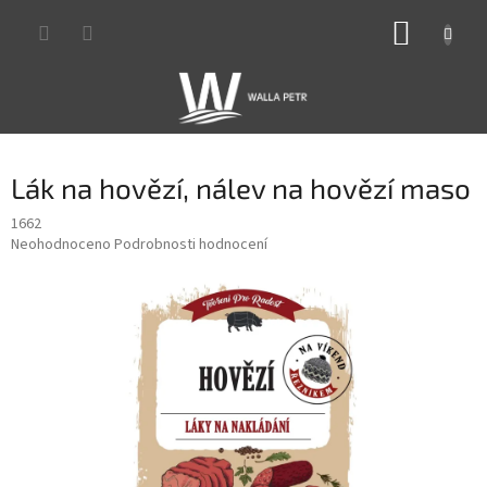
Přejít
NÁKUP
na
obsah
KOŠÍK
Lák na hovězí, nálev na hovězí maso
1662
Průměrné
Neohodnoceno
Podrobnosti hodnocení
hodnocení
produktu
je
0,0
z
5
hvězdiček.