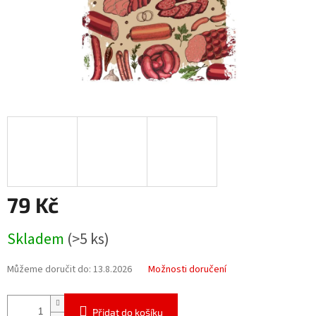
79 Kč
Měrná
Skladem
(>5 ks)
cena:
Můžeme doručit do:
13.8.2026
Možnosti doručení
Přidat do košíku