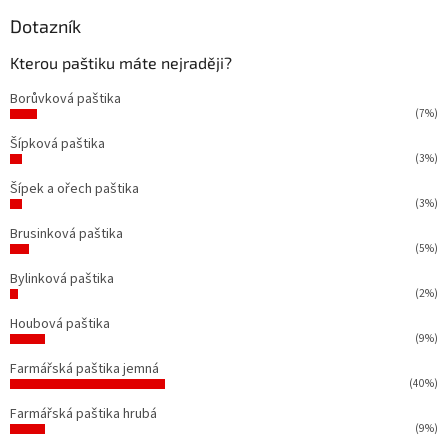
Dotazník
Kterou paštiku máte nejraději?
Borůvková paštika
(7%)
Šípková paštika
(3%)
Šípek a ořech paštika
(3%)
Brusinková paštika
(5%)
Bylinková paštika
(2%)
Houbová paštika
(9%)
Farmářská paštika jemná
(40%)
Farmářská paštika hrubá
(9%)