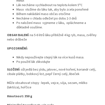
minut
Lák necháme vychladnout na teplotu kolem 5°C
Maso vložíme do láku tak, aby bylo zcela ponořené
Během nakládání maso občas otočíme
Necháme v chladu odležet po dobu 2-3 dnů
Po naložení maso vyjmeme z láku, opláchneme a
důkladně osušíme.
OBSAH BALENÍ:
na 5-6 litrů láku přibližně 4 kg ryb, masa, zvěřiny
nebo drůbeže
UPOZORNĚNÍ:
Nikdy nepoužívejte stejný lák na více kusů masa.
Po použití lák zlikvidujte
SLOŽENÍ:
sůl jedlá bez jódu, jalovec, nové koření, koriandr celý,
cibule plátky, bobkový list, pepř černý celý, libeček
Může obsahovat stopy : lepek, vejce, sója, sezam, mléko
(laktóza), hořčice
Hmotnost: 350 g