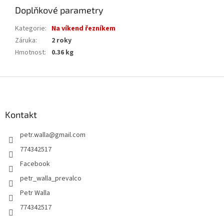
Doplňkové parametry
Kategorie
:
Na víkend řezníkem
Záruka
:
2 roky
Hmotnost
:
0.36 kg
Z
á
p
a
Kontakt
t
petr.walla
@
gmail.com
í
774342517
Facebook
petr_walla_prevalco
Petr Walla
774342517