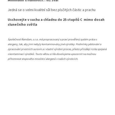
Minimální trvanlivost : viz svár
Jedná se o velmi kvalitní sůl bez písčitých částic a prachu
Uschovejte v suchu a chladnu do 25 stupňů C mimo dosah
slunečního světla
Společnost Ramdam, s.r.o. má propracovaný a praxí prověřený systém práce s
alergeny, tak, aby jimi nebyly kontaminovány jiné výrobky. Podmínky pěstování a
zpracování prvotních surovin a i vlastní výrobní proces, přesto přinášejí rizika spojená
s kontaminací výrobků. Touto větou si Vás dovolujeme upozornit na možnou
přítomnost stopového množství alergenů v našich výrobcích.