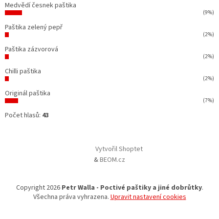
Medvědí česnek paštika
(9%)
Paštika zelený pepř
(2%)
Paštika zázvorová
(2%)
Chilli paštika
(2%)
Originál paštika
(7%)
Počet hlasů:
43
Vytvořil Shoptet
&
BEOM.cz
Copyright 2026
Petr Walla - Poctivé paštiky a jiné dobrůtky
.
Všechna práva vyhrazena.
Upravit nastavení cookies