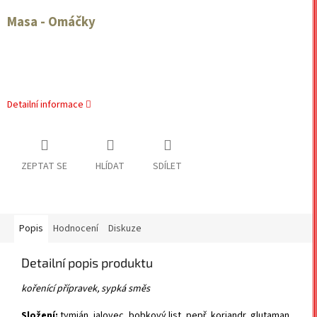
Masa - Omáčky
Detailní informace
ZEPTAT SE
HLÍDAT
SDÍLET
Popis
Hodnocení
Diskuze
Detailní popis produktu
kořenící přípravek, sypká směs
Složení:
tymián, jalovec, bobkový list, pepř, koriandr, glutaman