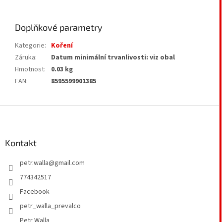
Doplňkové parametry
Kategorie
:
Koření
Záruka
:
Datum minimální trvanlivosti: viz obal
Hmotnost
:
0.03 kg
EAN
:
8595599901385
Z
á
p
a
Kontakt
t
petr.walla
@
gmail.com
í
774342517
Facebook
petr_walla_prevalco
Petr Walla