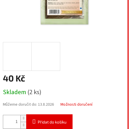
40 Kč
Měrná
Skladem
(2 ks)
cena:
Můžeme doručit do:
13.8.2026
Možnosti doručení
Přidat do košíku