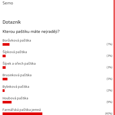
Semo
Dotazník
Kterou paštiku máte nejraději?
Borůvková paštika
(7%)
Šípková paštika
(3%)
Šípek a ořech paštika
(3%)
Brusinková paštika
(5%)
Bylinková paštika
(2%)
Houbová paštika
(9%)
Farmářská paštika jemná
(40%)