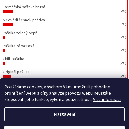
Farmářská paštika hrubá
(9%)
Medvědí česnek paštika
(9%)
Paštika zelený pepř
(2%)
Paštika zázvorová
(2%)
Chilli paštika
(2%)
Originál paštika
(7%)
Počet hlasů:
43
Používáme cookies, abychom Vám umožnili pohodlné
prohlížení webu a díky analýze provozu webu neustále
zlepšovali jeho funkce, výkon a použitelnost.
Více informací
Vytvořil Shoptet
&
BEOM.cz
Nastavení
Copyright 2026
Petr Walla - Poctivé paštiky a jiné dobrůtky
.