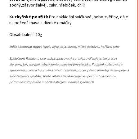
sodný,zázvor,šalvěj, cukr, hřebíček, chilli
Kuchyňské použití:
Pro nakládání svíčkové, nebo zvěřiny, dále
na pečená masa a divoké omáčky
Obsah balení: 20g
Může obsahovat stopy : lepek, vejce, sója, sezam, mléko (laktóza), hořčice, celer
Společnost Ramdam, s.r.o. má propracovaný a praxí prověřený systém práce s
alergeny, tak, aby jimi nebyly kontaminovány jiné výrobky. Podmínky pěstování a
zpracování prvotních surovin a i vlastní výrobní proces, přesto přinášejí rizika spojená
s kontaminací výrobků. Touto větou si Vás dovolujeme upozornit na možnou
přítomnost stopového množství alergenů v našich výrobcích.