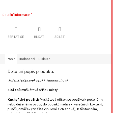
Detailní informace
ZEPTAT SE
HLÍDAT
SDÍLET
Popis
Hodnocení
Diskuze
Detailní popis produktu
kořenící přípravek sypký jednodruhový
Složení:
muškátová oříšek mletý
Kuchyňské použití:
Muškátový oříšek se používá k pečenému
nebo dušenému ovoci, do pudinků,nádivek, vaječných koktejlů,
punčů, omáček (zvláště cibulové a chlebové), k těstovinám,