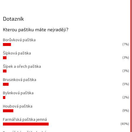
Dotazník
Kterou paštiku máte nejraději?
Borůvková paštika
(7%)
Šípková paštika
(3%)
Šípek a ořech paštika
(3%)
Brusinková paštika
(5%)
Bylinková paštika
(2%)
Houbová paštika
(9%)
Farmářská paštika jemná
(40%)