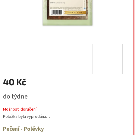
40 Kč
Měrná
do týdne
cena:
Možnosti doručení
Položka byla vyprodána…
Pečení - Polévky