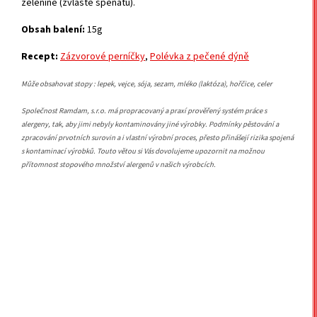
zelenině (zvláště špenátu).
Obsah balení:
15g
Recept:
Zázvorové perníčky
,
Polévka z pečené dýně
Může obsahovat stopy : lepek, vejce, sója, sezam, mléko (laktóza), hořčice, celer
Společnost Ramdam, s.r.o. má propracovaný a praxí prověřený systém práce s
alergeny, tak, aby jimi nebyly kontaminovány jiné výrobky. Podmínky pěstování a
zpracování prvotních surovin a i vlastní výrobní proces, přesto přinášejí rizika spojená
s kontaminací výrobků. Touto větou si Vás dovolujeme upozornit na možnou
přítomnost stopového množství alergenů v našich výrobcích.