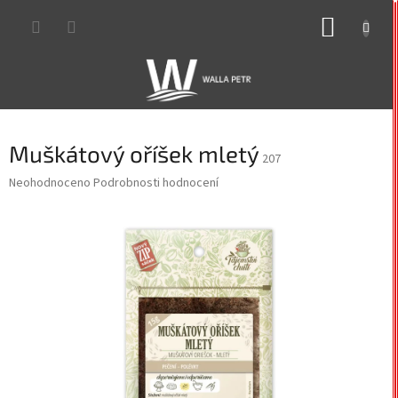
Přejít
NÁKUP
na
obsah
KOŠÍK
Muškátový oříšek mletý
207
Průměrné
Neohodnoceno
Podrobnosti hodnocení
hodnocení
produktu
je
0,0
z
5
hvězdiček.