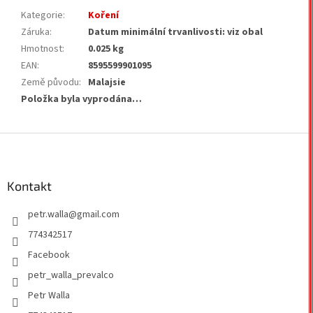
Kategorie
:
Koření
Záruka
:
Datum minimální trvanlivosti: viz obal
Hmotnost
:
0.025 kg
EAN
:
8595599901095
Země původu
:
Malajsie
Položka byla vyprodána…
Z
á
p
a
Kontakt
t
petr.walla
@
gmail.com
í
774342517
Facebook
petr_walla_prevalco
Petr Walla