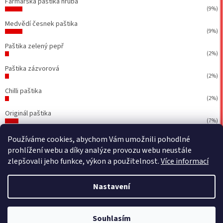
Farmářská paštika hrubá
(9%)
Medvědí česnek paštika
(9%)
Paštika zelený pepř
(2%)
Paštika zázvorová
(2%)
Chilli paštika
(2%)
Originál paštika
(7%)
Počet hlasů:
43
Používáme cookies, abychom Vám umožnili pohodlné
prohlížení webu a díky analýze provozu webu neustále
zlepšovali jeho funkce, výkon a použitelnost.
Více informací
Vytvořil Shoptet
&
BEOM.cz
Nastavení
Copyright 2026
Petr Walla - Poctivé paštiky a jiné dobrůtky
.
Souhlasím
Všechna práva vyhrazena.
Upravit nastavení cookies