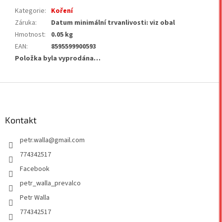
Kategorie
:
Koření
Záruka
:
Datum minimální trvanlivosti: viz obal
Hmotnost
:
0.05 kg
EAN
:
8595599900593
Položka byla vyprodána…
Z
á
p
a
Kontakt
t
petr.walla
@
gmail.com
í
774342517
Facebook
petr_walla_prevalco
Petr Walla
774342517