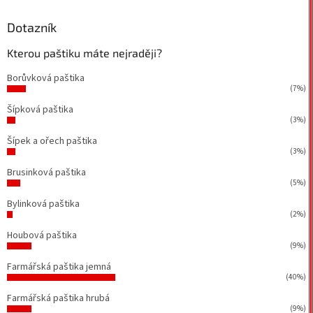
Dotazník
Kterou paštiku máte nejraději?
Borůvková paštika
(7%)
Šípková paštika
(3%)
Šípek a ořech paštika
(3%)
Brusinková paštika
(5%)
Bylinková paštika
(2%)
Houbová paštika
(9%)
Farmářská paštika jemná
(40%)
Farmářská paštika hrubá
(9%)