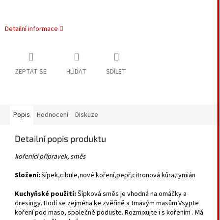
Detailní informace
ZEPTAT SE
HLÍDAT
SDÍLET
Popis
Hodnocení
Diskuze
Detailní popis produktu
kořenící přípravek, směs
Složení:
šípek,cibule,nové koření,pepř,citronová kůra,tymián
Kuchyňské použití:
Šípková směs je vhodná na omáčky a
dresingy. Hodí se zejména ke zvěřině a tmavým masům.Vsypte
koření pod maso, společně poduste. Rozmixujte i s kořením . Má