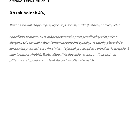
opravdu skvělou chuť.
Obsah balení:
40g
Může obsahovat stopy : lepek, vejce, sója, sezam, mléko (laktóza), hořčice, celer
Společnost Ramdam, s.r.o. má propracovaný a praxí prověřený systém práce s
alergeny, tak, aby jimi nebyly kontaminovány jiné výrobky. Podmínky pěstování a
zpracování prvotních surovin a i vlastní výrobní proces, přesto přinášejí rizika spojená
s kontaminací výrobků. Touto větou si Vás dovolujeme upozornit na možnou
přítomnost stopového množství alergenů v našich výrobcích.