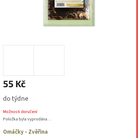
55 Kč
Měrná
do týdne
cena:
Možnosti doručení
Položka byla vyprodána…
Omáčky - Zvěřina