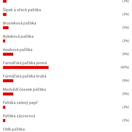
(3%)
Šípek a ořech paštika
(3%)
Brusinková paštika
(5%)
Bylinková paštika
(2%)
Houbová paštika
(9%)
Farmářská paštika jemná
(40%)
Farmářská paštika hrubá
(9%)
Medvědí česnek paštika
(9%)
Paštika zelený pepř
(2%)
Paštika zázvorová
(2%)
Chilli paštika