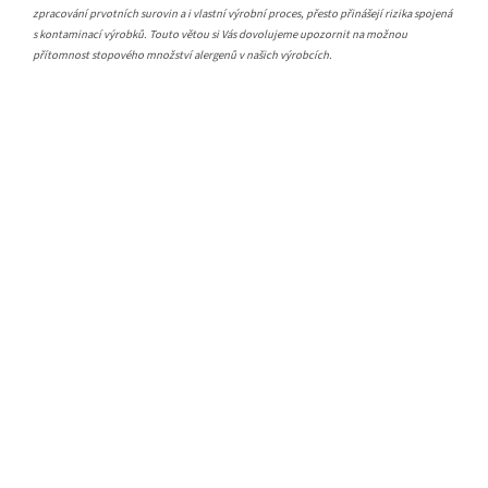
zpracování prvotních surovin a i vlastní výrobní proces, přesto přinášejí rizika spojená
s kontaminací výrobků. Touto větou si Vás dovolujeme upozornit na možnou
přítomnost stopového množství alergenů v našich výrobcích.