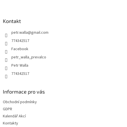
Z
á
p
a
Kontakt
t
petr.walla
@
gmail.com
í
774342517
Facebook
petr_walla_prevalco
Petr Walla
774342517
Informace pro vás
Obchodní podmínky
GDPR
Kalendář Akcí
Kontakty