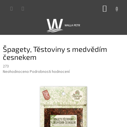
Přejít
NÁKUP
na
obsah
KOŠÍK
Špagety, Těstoviny s medvědím
česnekem
273
Průměrné
Neohodnoceno
Podrobnosti hodnocení
hodnocení
produktu
je
0,0
z
5
hvězdiček.