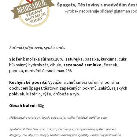
Špagety, Těstoviny s medvědím če
ýrobek neobsahuje přidaný glutaman so
v
kořenící přípravek, sypká směs
Složení:
mořská sůl max.20%, saturejka, bazalka, kurkuma, cukr,
bílkovinný hydrolyzát, cibule,
sezamové semínko
, česnek,
paprika, medvědí česnek max. 1%
Kuchyňské použití:
Vyvážená chuť směsi koření vhodná na
dochucení špaget,těstovin,zapékaných pokrmů ,salátů, rajských
polévek, luštěnin, rýže, drůbeže a ryb.
Obsah balení:
60g
Může obsahovat stopy : lepek, vejce, sója, mléko (laktóza), hořčice, celer
Společnost Ramdam, s.r.o. má propracovaný a praxí prověřený systém práce s
alergeny, tak, aby jimi nebyly kontaminovány jiné výrobky. Podmínky pěstování a