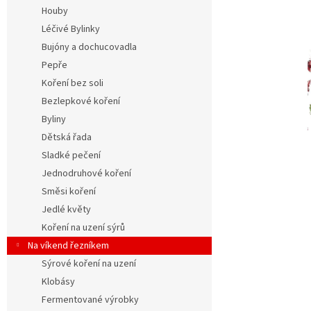
n
Houby
e
Léčivé Bylinky
l
Bujóny a dochucovadla
Pepře
Koření bez soli
Bezlepkové koření
Byliny
Dětská řada
Sladké pečení
Jednodruhové koření
Směsi koření
Jedlé květy
Koření na uzení sýrů
Na víkend řezníkem
Sýrové koření na uzení
Klobásy
Fermentované výrobky