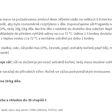
 maso na požadovanou zrnitost 4mm. Hřbetní sádlo na velikost 5-8 mm.Ko
dě, aby bylo rovnoměrně rozptýleno v díle. Doporučujeme sůl Pragandu n
í2%, tedy 20g/1kg díla. Nechte dílo v nádobě do druhého dne odležet. Nap
 Vkládejte do předem vyhřáté udírny na cca 72 °C. Udíme 2-3 hodiny dozlato
 s teplou vodou cca 72 °C a necháme odvářet po dobu 1 hodiny.
 sladká, cukr, sůl jedlá max.15%, česnek, pepř, extrakty koření( pepř bílý,
riandr)
uje sůl
( sůl ve složení je jen nosič extraktů koření, tedy maso musíme solit
 narážejí do přírodních střev. Ručně se vážou potravinářským motouzem.
na 10 kg díla.
chu a chladnu do 25 stupňů C
lepek, vejce, sója, sezam, mléko (laktóza), hořčice, celer