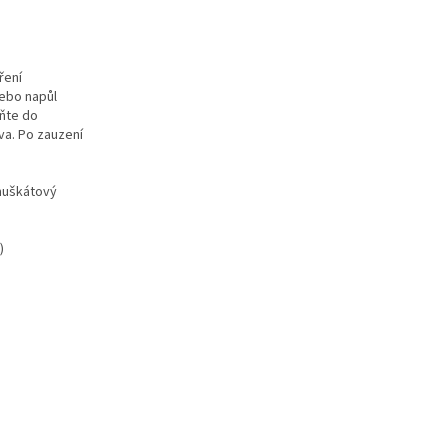
ření
ebo napůl
lňte do
va. Po zauzení
 muškátový
)