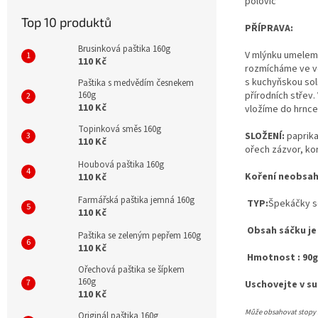
polovic
Top 10 produktů
PŘÍPRAVA:
Brusinková paštika 160g
V mlýnku umeleme
110 Kč
rozmícháme ve vo
s kuchyňskou sol
Paštika s medvědím česnekem
160g
přírodních střev.
110 Kč
vložíme do hrnce
Topinková směs 160g
SLOŽENÍ:
paprika
110 Kč
ořech zázvor, ko
Houbová paštika 160g
Koření neobsah
110 Kč
Farmářská paštika jemná 160g
TYP:
Špekáčky se
110 Kč
Obsah sáčku je 
Paštika se zeleným pepřem 160g
110 Kč
Hmotnost : 90g
Ořechová paštika se šípkem
160g
Uschovejte v su
110 Kč
Může obsahovat stopy : 
Originál paštika 160g