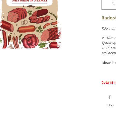
Radost
Kdo vymy
Vuřtům se
špekáčky.
1891, z u
stal nej
Obsah bal
Detailní 
TISK