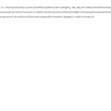
.o. má propracovaný a praxí prověřený systém práce s alergeny, tak, aby jimi nebyly kontaminovány
pracování prvotních surovin a i vlastní výrobní proces, přesto přinášejí rizika spojená s kontaminac
me upozornit na možnou přítomnost stopového množství alergenů v našich výrobcích.