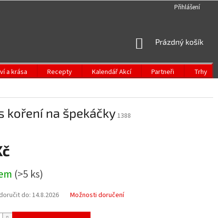
Přihlášení
NÁKUPNÍ
Prázdný košík
KOŠÍK
ví a krása
Recepty
Kalendář Akcí
Partneři
Trhy
s koření na špekáčky
1388
Kč
dem
(>5 ks)
oručit do:
14.8.2026
Možnosti doručení