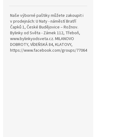
Naše výborné paštiky můžete zakoupit i
v prodejnách: U Naty - náměstí Bratří
Čapků 1, České Budějovice – Rožnov.
Bylinky od Světa - Zámek 112, Třeboň,
www.bylinkyodsveta.cz. MILANOVO
DOBROTY, VÍDEŇSKÁ 84, KLATOVY,
https://www.facebook.com/groups/770642815057689