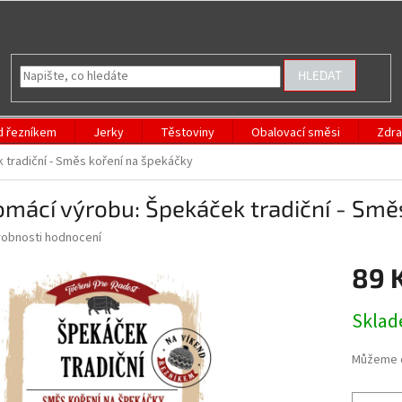
HLEDAT
d řezníkem
Jerky
Těstoviny
Obalovací směsi
Zdra
 tradiční - Směs koření na špekáčky
mácí výrobu: Špekáček tradiční - Smě
obnosti hodnocení
89 
Měrná
Skla
cena:
Můžeme d