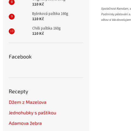
110 Kč
Společnost Ramdam, s.r
Bylinková paštika 160g
Podmínky pěstování a z
110 Kč
větou si Vás dovoluje
Chilli paštika 160g
110 Kč
Facebook
Recepty
Džem z Mazelova
Jednohubky s paštikou
Adamova žebra