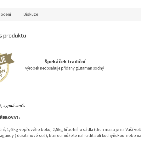
ocení
Diskuze
is produktu
Špekáček tradiční
v
ýrobek neobsahuje přidaný glutaman sodný
ek, sypká směs
ŘEBOVAT:
ní, 1,6 kg vepřového boku, 2,5kg hřbetního sádla (druh masa je na Vaší volbě
ragandy ( dusitanové soli), kterou můžete nahradit solí kuchyňskou nebo n