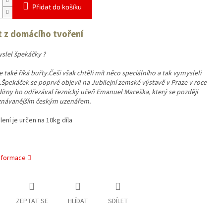
Přidat do košíku
 z domácího tvoření
slel špekáčky ?
 také říká buřty.Češi však chtěli mít něco speciálního a tak vymysleli
Špekáček se poprvé objevil na Jubilejní zemské výstavě v Praze v roce
dírny ho odřezával řeznický učeň Emanuel Maceška, který se později
uznávanějším českým uzenářem.
ení je určen na 10kg díla
informace
ZEPTAT SE
HLÍDAT
SDÍLET