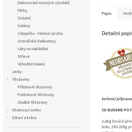
Dekorování masných výrobků
Párky
Popis
Hodn
Ostatní
Salámy
Detailní pop
Zabijačka - Vařená výroba
Uzenářské Delikatesy
Láky na nakládání
Střeva
Výhodné balení
Jerky
Těstoviny
Přílohové těstoviny
Polévkové těstoviny
kořenící příprav
Sladké těstoviny
Obalovací směsi
CO BUDEME POT
Zdraví a krása
3,6kg hovězí před
ledu, 180-200g p