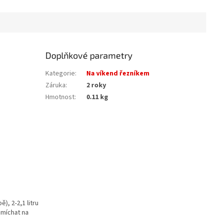
Doplňkové parametry
Kategorie
:
Na víkend řezníkem
Záruka
:
2 roky
Hmotnost
:
0.11 kg
), 2-2,1 litru
amíchat na