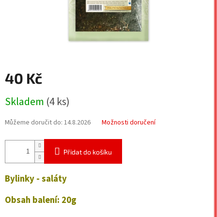
40 Kč
Měrná
Skladem
(4 ks)
cena:
Můžeme doručit do:
14.8.2026
Možnosti doručení
Přidat do košíku
Bylinky - saláty
Obsah balení:
20g