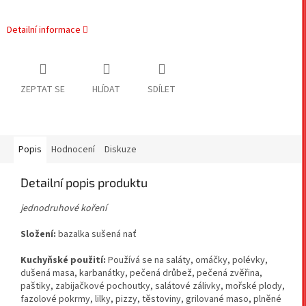
Detailní informace
ZEPTAT SE
HLÍDAT
SDÍLET
Popis
Hodnocení
Diskuze
Detailní popis produktu
jednodruhové koření
Složení:
bazalka
sušená nať
Kuchyňské použití:
Používá se na saláty, omáčky, polévky,
dušená masa, karbanátky, pečená drůbež, pečená zvěřina,
paštiky, zabijačkové pochoutky, salátové zálivky, mořské plody,
fazolové pokrmy, lilky, pizzy, těstoviny, grilované maso, plněné