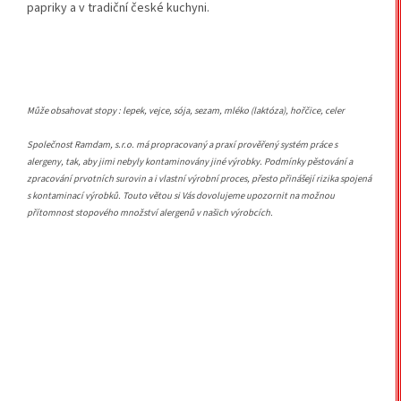
papriky a v tradiční české kuchyni.
Může obsahovat stopy : lepek, vejce, sója, sezam, mléko (laktóza), hořčice, celer
Společnost Ramdam, s.r.o. má propracovaný a praxí prověřený systém práce s
alergeny, tak, aby jimi nebyly kontaminovány jiné výrobky. Podmínky pěstování a
zpracování prvotních surovin a i vlastní výrobní proces, přesto přinášejí rizika spojená
s kontaminací výrobků. Touto větou si Vás dovolujeme upozornit na možnou
přítomnost stopového množství alergenů v našich výrobcích.