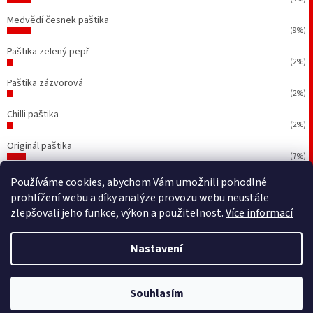
Medvědí česnek paštika
(9%)
Paštika zelený pepř
(2%)
Paštika zázvorová
(2%)
Chilli paštika
(2%)
Originál paštika
(7%)
Počet hlasů:
43
Používáme cookies, abychom Vám umožnili pohodlné
prohlížení webu a díky analýze provozu webu neustále
zlepšovali jeho funkce, výkon a použitelnost.
Více informací
Vytvořil Shoptet
&
BEOM.cz
Nastavení
Copyright 2026
Petr Walla - Poctivé paštiky a jiné dobrůtky
.
Souhlasím
Všechna práva vyhrazena.
Upravit nastavení cookies