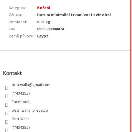
Kategorie
:
Koření
Záruka
:
Datum minimální trvanlivosti: viz obal
Hmotnost
:
0.03 kg
EAN
:
8595599900074
Země původu
:
Egypt
Z
á
p
a
Kontakt
t
petr.walla
@
gmail.com
í
774342517
Facebook
petr_walla_prevalco
Petr Walla
774342517