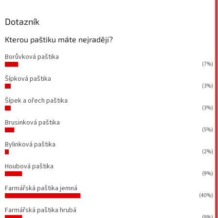
Dotazník
Kterou paštiku máte nejraději?
Borůvková paštika
(7%)
Šípková paštika
(3%)
Šípek a ořech paštika
(3%)
Brusinková paštika
(5%)
Bylinková paštika
(2%)
Houbová paštika
(9%)
Farmářská paštika jemná
(40%)
Farmářská paštika hrubá
(9%)