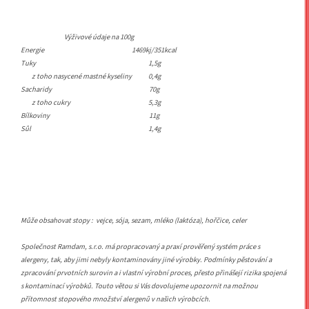
Výživové údaje na 100g
Energie
1469kj/351kcal
Tuky
1,5g
z toho nasycené mastné kyseliny
0,4g
Sacharidy
70g
z toho cukry
5,3g
Bílkoviny
11g
Sůl
1,4g
Může obsahovat stopy : vejce, sója, sezam, mléko (laktóza), hořčice, celer
Společnost Ramdam, s.r.o. má propracovaný a praxí prověřený systém práce s
alergeny, tak, aby jimi nebyly kontaminovány jiné výrobky. Podmínky pěstování a
zpracování prvotních surovin a i vlastní výrobní proces, přesto přinášejí rizika spojená
s kontaminací výrobků. Touto větou si Vás dovolujeme upozornit na možnou
přítomnost stopového množství alergenů v našich výrobcích.