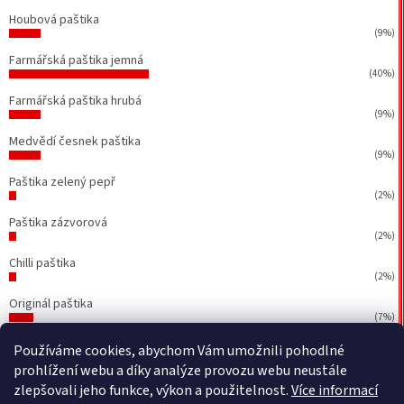
Houbová paštika
(9%)
Farmářská paštika jemná
(40%)
Farmářská paštika hrubá
(9%)
Medvědí česnek paštika
(9%)
Paštika zelený pepř
(2%)
Paštika zázvorová
(2%)
Chilli paštika
(2%)
Originál paštika
(7%)
Počet hlasů:
43
Používáme cookies, abychom Vám umožnili pohodlné
prohlížení webu a díky analýze provozu webu neustále
zlepšovali jeho funkce, výkon a použitelnost.
Více informací