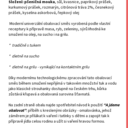
Složení:
pšeničná mouka
, sůl, kvasnice, paprikový prášek,
kurkumový prášek, rozmarýn, citrónová tráva 2%, česnekový
prášek, kyselina askorbová, řepkový olej
Moderní univerzální obalovací směs vyrobená podle vlastní
receptury k přípravě masa, ryb, zeleniny, sýrů.Vhodná ke
smažení na oleji, na sucho i na grilu.
* tradičně s tukem
* dietně na sucho
* dietně na grilu - vynikající na kontaktním grilu
Díky modernímu technologickému zpracování tato obalovací
směs během smažení nepřijímá v takovém množství tuk a vodu
jako klasické strouhanky dostupné na českém trhu, kůrka
zůstává křupavá a obalovaná surovina šťavnatá.
Na zadní straně obalu najde spotřebitel návod k použití
“A jdeme
obalovat”
: příběh s kreslenými obrázky - omalovánka, jehož
záměrem je přilákat k vaření i tatínky s dětmi a zapojit tak k
přípravě jídla celou rodinu a užít si vaření hravou formou.