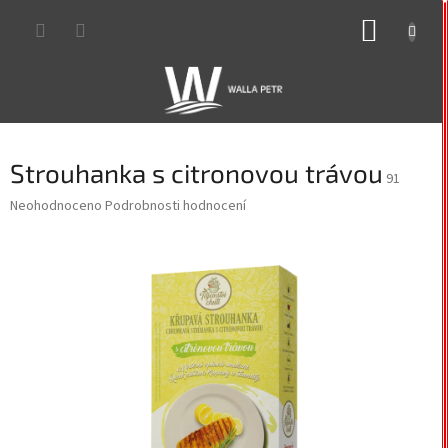
Přejít
NÁKUP
na
obsah
KOŠÍK
Strouhanka s citronovou trávou
91
Průměrné
Neohodnoceno
Podrobnosti hodnocení
hodnocení
produktu
je
0,0
z
5
hvězdiček.