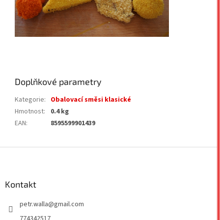
Doplňkové parametry
Kategorie
:
Obalovací směsi klasické
Hmotnost
:
0.4 kg
EAN
:
8595599901439
Z
á
p
a
Kontakt
t
petr.walla
@
gmail.com
í
774342517