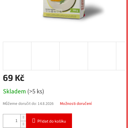
69 Kč
Měrná
Skladem
(>5 ks)
cena:
Můžeme doručit do:
14.8.2026
Možnosti doručení
Přidat do košíku