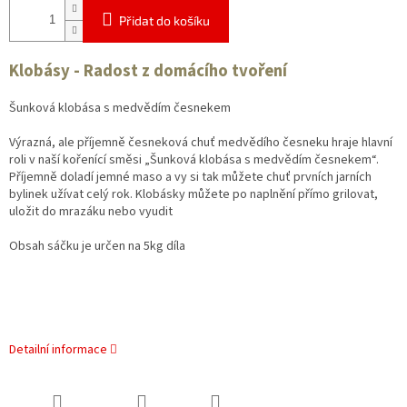
Přidat do košíku
Klobásy - Radost z domácího tvoření
Šunková klobása s medvědím česnekem
Výrazná, ale příjemně česneková chuť medvědího česneku hraje hlavní
roli v naší kořenící směsi „Šunková klobása s medvědím česnekem“.
Příjemně doladí jemné maso a vy si tak můžete chuť prvních jarních
bylinek užívat celý rok. Klobásky můžete po naplnění přímo grilovat,
uložit do mrazáku nebo vyudit
Obsah sáčku je určen na 5kg díla
Detailní informace