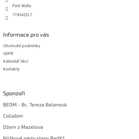
Petr Walla
774342517
Informace pro vás
Obchodní podmínky
GDPR
Kalendář Akcí
Kontakty
Sponzoři
BEOM - Bc. Tereza Belanová
Collabim
Džem z Mazelova
Nůžkové párty stany RedX®