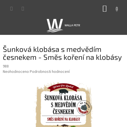
Přejít
NÁKUP
na
obsah
KOŠÍK
Šunková klobása s medvědím
česnekem - Směs koření na klobásy
988
Průměrné
Neohodnoceno
Podrobnosti hodnocení
hodnocení
produktu
je
0,0
z
5
hvězdiček.