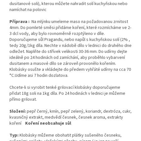
dusitanové soli), kterou můžete nahradit solí kuchyňskou nebo
namíchat na polovic
Příprava :
Na mlýnku umeleme maso na požadovanou zrnitost
4mm. Do pomleté směsi přidáme koření, které rozmícháme ve 2-
3 dcl vody, aby bylo rovnoměrně rozptýleno v díle.
Doporučujeme sůl Pragandu, nebo napůl s kuchyňskou solí (2% ,
tedy 20g/1kg díla. Nechte v nádobě dílo v lednici do druhého dne
odležet. Naplňte do střívek velikosti 30-36 mm. Do udírny dejte
ideálně po 24 hodinách od zamíchání, aby proběhlo vybarvení
dusitanem a masové dílo se zároveň provonělo kořením.
Klobásky osušte a vkládejte do předem vyhřáté udírny na cca 70
°C.Udíme asi 7 hodin dozlatova.
Chcete-li si vyrobit tenké grilovací klobásky doporučujeme
přidat 18g soli na 1kg díla. Po 24 hodinách v lednici je můžeme
přímo grilovat.
Složení:
pepř černý, kmín, pepř zelený, koriandr, dextróza, cukr,
kvasničný extrakt, medvědí česnek, česnek aroma, extrakty
koření
Koření neobsahuje sůl
Typ:
Klobásky můžeme obohatit plátky sušeného česneku,