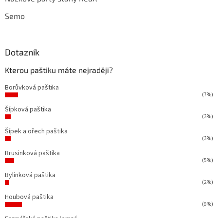
Semo
Dotazník
Kterou paštiku máte nejraději?
Borůvková paštika
(7%)
Šípková paštika
(3%)
Šípek a ořech paštika
(3%)
Brusinková paštika
(5%)
Bylinková paštika
(2%)
Houbová paštika
(9%)