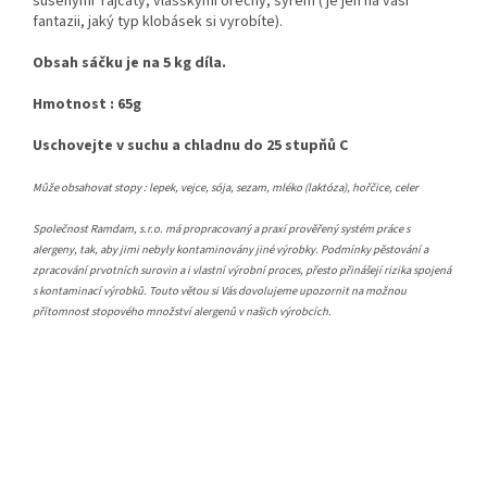
sušenými rajčaty, vlašskými ořechy, sýrem ( je jen na vaší
fantazii, jaký typ klobásek si vyrobíte).
Obsah sáčku je na 5 kg díla.
Hmotnost : 65g
Uschovejte v suchu a chladnu do 25 stupňů C
Může obsahovat stopy : lepek, vejce, sója, sezam, mléko (laktóza), hořčice, celer
Společnost Ramdam, s.r.o. má propracovaný a praxí prověřený systém práce s
alergeny, tak, aby jimi nebyly kontaminovány jiné výrobky. Podmínky pěstování a
zpracování prvotních surovin a i vlastní výrobní proces, přesto přinášejí rizika spojená
s kontaminací výrobků. Touto větou si Vás dovolujeme upozornit na možnou
přítomnost stopového množství alergenů v našich výrobcích.