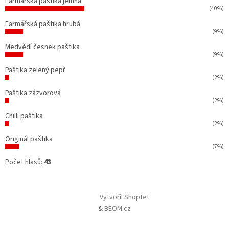
Farmářská paštika jemná
(40%)
Farmářská paštika hrubá
(9%)
Medvědí česnek paštika
(9%)
Paštika zelený pepř
(2%)
Paštika zázvorová
(2%)
Chilli paštika
(2%)
Originál paštika
(7%)
Počet hlasů:
43
Vytvořil Shoptet
&
BEOM.cz