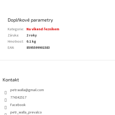
Doplňkové parametry
Kategorie
:
Na víkend řezníkem
Záruka
:
2 roky
Hmotnost
:
0.1 kg
EAN
:
8595599901583
Z
á
p
a
Kontakt
t
petr.walla
@
gmail.com
í
774342517
Facebook
petr_walla_prevalco