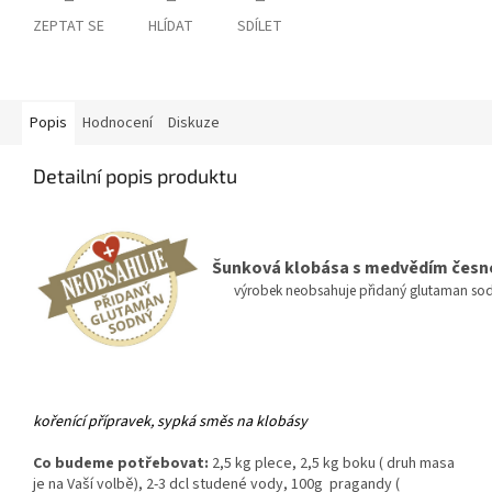
ZEPTAT SE
HLÍDAT
SDÍLET
Popis
Hodnocení
Diskuze
Detailní popis produktu
Šunková klobása s medvědím čes
v
ýrobek neobsahuje přidaný glutaman so
kořenící přípravek, sypká směs na klobásy
Co budeme potřebovat:
2,5 kg plece, 2,5 kg boku ( druh masa
je na Vaší volbě), 2-3 dcl studené vody, 100g pragandy (