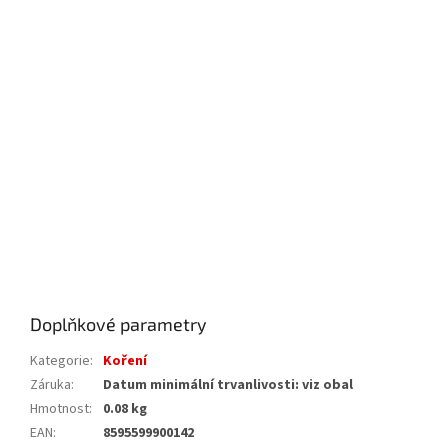
Doplňkové parametry
Kategorie
:
Koření
Záruka
:
Datum minimální trvanlivosti: viz obal
Hmotnost
:
0.08 kg
EAN
:
8595599900142