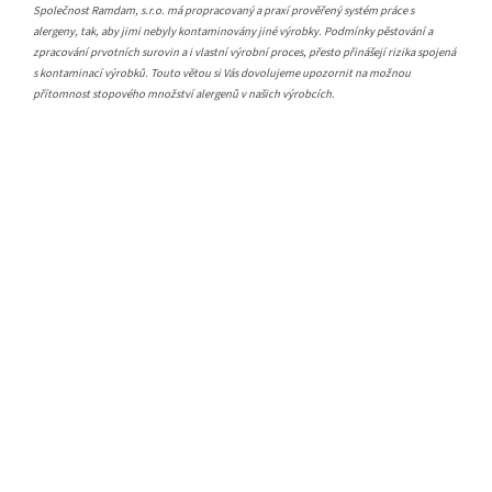
Společnost Ramdam, s.r.o. má propracovaný a praxí prověřený systém práce s
alergeny, tak, aby jimi nebyly kontaminovány jiné výrobky. Podmínky pěstování a
zpracování prvotních surovin a i vlastní výrobní proces, přesto přinášejí rizika spojená
s kontaminací výrobků. Touto větou si Vás dovolujeme upozornit na možnou
přítomnost stopového množství alergenů v našich výrobcích.