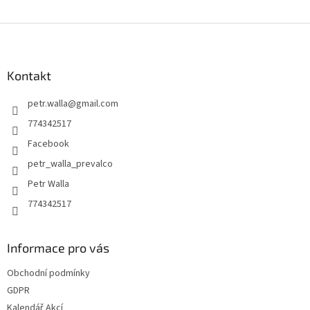
Z
á
p
a
Kontakt
t
petr.walla
@
gmail.com
í
774342517
Facebook
petr_walla_prevalco
Petr Walla
774342517
Informace pro vás
Obchodní podmínky
GDPR
Kalendář Akcí