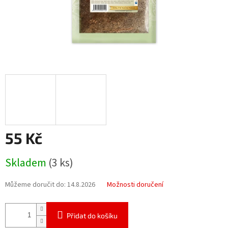
55 Kč
Měrná
Skladem
(3 ks)
cena:
Můžeme doručit do:
14.8.2026
Možnosti doručení
Přidat do košíku