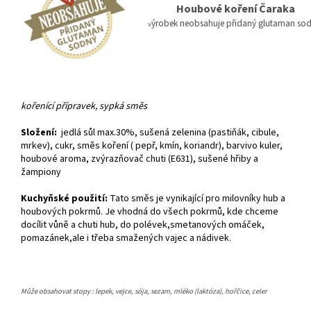
Houbové koření Čaraka
ýrobek neobsahuje přidaný glutaman so
v
kořenící přípravek, sypká směs
Složení:
jedlá sůl max.30%, sušená zelenina (pastiňák, cibule,
mrkev), cukr, směs koření ( pepř, kmín, koriandr), barvivo kuler,
houbové aroma, zvýrazňovač chuti (E631), sušené hřiby a
žampiony
Kuchyňské použití:
Tato směs je vynikající pro milovníky hub a
houbových pokrmů. Je vhodná do všech pokrmů, kde chceme
docílit vůně a chuti hub, do polévek,smetanových omáček,
pomazánek,ale i třeba smažených vajec a nádivek.
Může obsahovat stopy : lepek, vejce, sója, sezam, mléko (laktóza), hořčice, celer