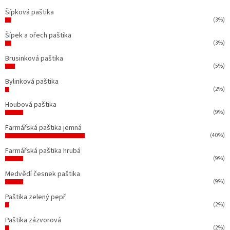
Šípková paštika
(3%)
Šípek a ořech paštika
(3%)
Brusinková paštika
(5%)
Bylinková paštika
(2%)
Houbová paštika
(9%)
Farmářská paštika jemná
(40%)
Farmářská paštika hrubá
(9%)
Medvědí česnek paštika
(9%)
Paštika zelený pepř
(2%)
Paštika zázvorová
(2%)