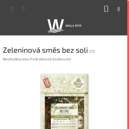
Přejít
NÁKUP
na
obsah
KOŠÍK
Zeleninová směs bez soli
270
Průměrné
Neohodnoceno
Podrobnosti hodnocení
hodnocení
produktu
je
0,0
z
5
hvězdiček.