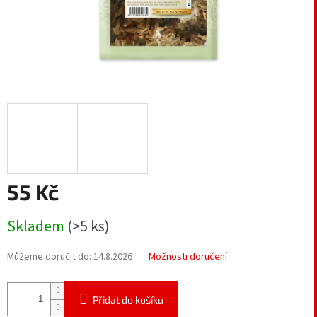
55 Kč
Měrná
Skladem
(>5 ks)
cena:
Můžeme doručit do:
14.8.2026
Možnosti doručení
Přidat do košíku