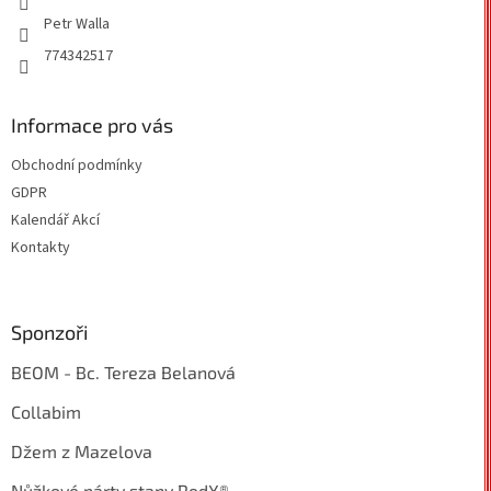
Petr Walla
774342517
Informace pro vás
Obchodní podmínky
GDPR
Kalendář Akcí
Kontakty
Sponzoři
BEOM - Bc. Tereza Belanová
Collabim
Džem z Mazelova
Nůžkové párty stany RedX®