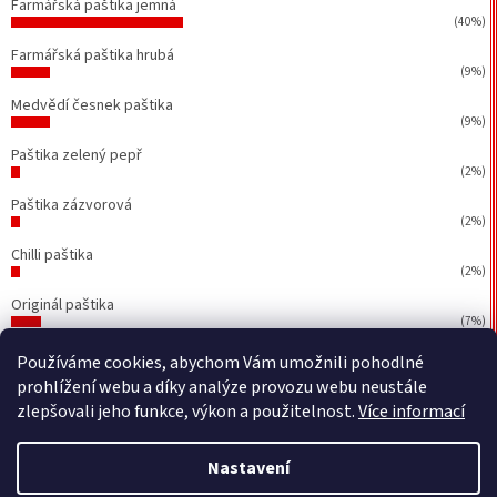
Farmářská paštika jemná
(40%)
Farmářská paštika hrubá
(9%)
Medvědí česnek paštika
(9%)
Paštika zelený pepř
(2%)
Paštika zázvorová
(2%)
Chilli paštika
(2%)
Originál paštika
(7%)
Počet hlasů:
43
Používáme cookies, abychom Vám umožnili pohodlné
prohlížení webu a díky analýze provozu webu neustále
zlepšovali jeho funkce, výkon a použitelnost.
Více informací
Vytvořil Shoptet
&
BEOM.cz
Nastavení