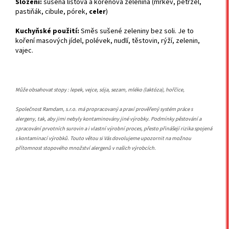
Složení:
sušená listová a kořenová zelenina (mrkev, petržel,
pastiňák, cibule, pórek,
celer
)
Kuchyňské použití:
Směs sušené zeleniny bez soli. Je to
koření masových jídel, polévek, nudlí, těstovin, rýží, zelenin,
vajec.
Může obsahovat stopy : lepek, vejce, sója, sezam, mléko (laktóza), hořčice,
Společnost Ramdam, s.r.o. má propracovaný a praxí prověřený systém práce s
alergeny, tak, aby jimi nebyly kontaminovány jiné výrobky. Podmínky pěstování a
zpracování prvotních surovin a i vlastní výrobní proces, přesto přinášejí rizika spojená
s kontaminací výrobků. Touto větou si Vás dovolujeme upozornit na možnou
přítomnost stopového množství alergenů v našich výrobcích.