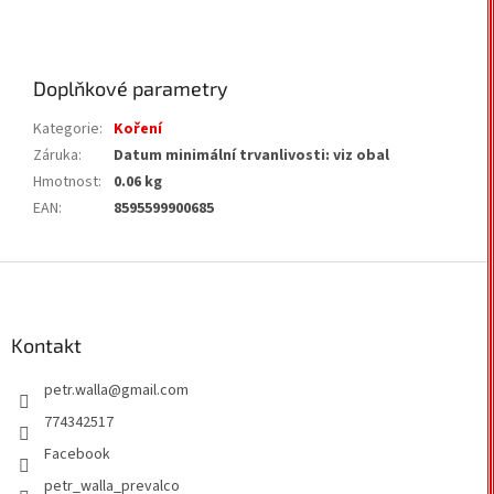
Doplňkové parametry
Kategorie
:
Koření
Záruka
:
Datum minimální trvanlivosti: viz obal
Hmotnost
:
0.06 kg
EAN
:
8595599900685
Z
á
p
a
Kontakt
t
petr.walla
@
gmail.com
í
774342517
Facebook
petr_walla_prevalco