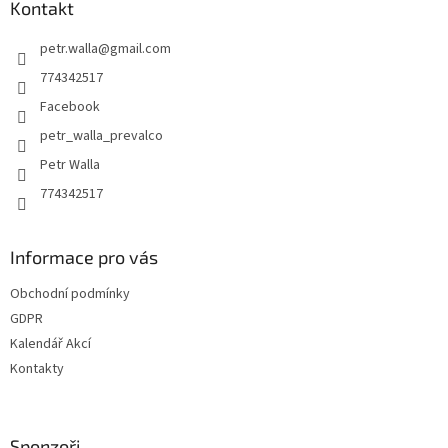
a
Kontakt
t
petr.walla
@
gmail.com
í
774342517
Facebook
petr_walla_prevalco
Petr Walla
774342517
Informace pro vás
Obchodní podmínky
GDPR
Kalendář Akcí
Kontakty
Sponzoři