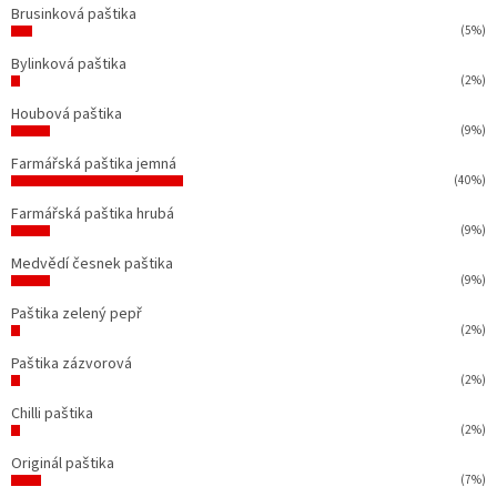
Brusinková paštika
(5%)
Bylinková paštika
(2%)
Houbová paštika
(9%)
Farmářská paštika jemná
(40%)
Farmářská paštika hrubá
(9%)
Medvědí česnek paštika
(9%)
Paštika zelený pepř
(2%)
Paštika zázvorová
(2%)
Chilli paštika
(2%)
Originál paštika
(7%)