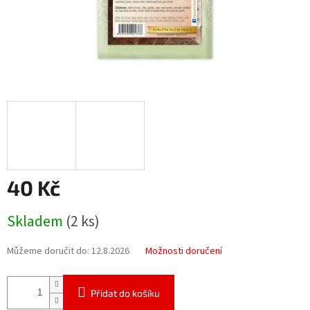
40 Kč
Měrná
Skladem
(2 ks)
cena:
Můžeme doručit do:
12.8.2026
Možnosti doručení
Přidat do košíku