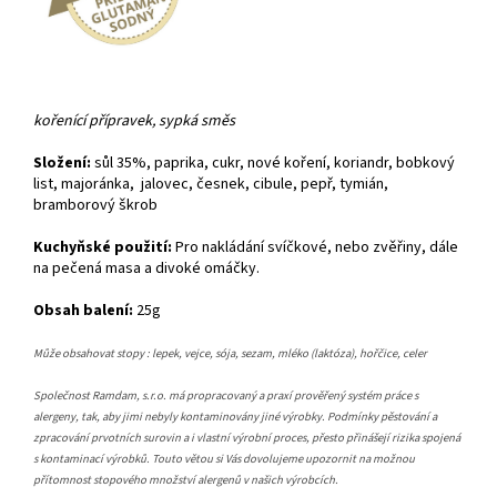
kořenící přípravek, sypká směs
Složení:
sůl 35%, paprika, cukr, nové koření, koriandr, bobkový
list, majoránka, jalovec, česnek, cibule, pepř, tymián,
bramborový škrob
Kuchyňské použití:
Pro nakládání svíčkové, nebo zvěřiny, dále
na pečená masa a divoké omáčky.
Obsah balení:
25g
Může obsahovat stopy : lepek, vejce, sója, sezam, mléko (laktóza), hořčice, celer
Společnost Ramdam, s.r.o. má propracovaný a praxí prověřený systém práce s
alergeny, tak, aby jimi nebyly kontaminovány jiné výrobky. Podmínky pěstování a
zpracování prvotních surovin a i vlastní výrobní proces, přesto přinášejí rizika spojená
s kontaminací výrobků. Touto větou si Vás dovolujeme upozornit na možnou
přítomnost stopového množství alergenů v našich výrobcích.