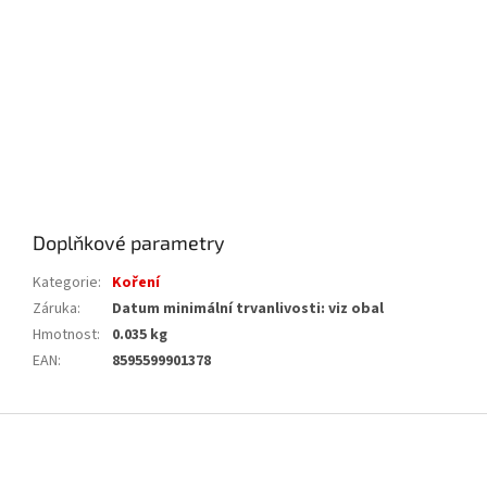
Doplňkové parametry
Kategorie
:
Koření
Záruka
:
Datum minimální trvanlivosti: viz obal
Hmotnost
:
0.035 kg
EAN
:
8595599901378
Z
á
p