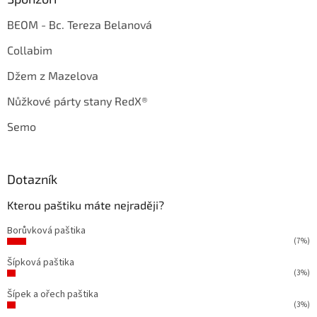
BEOM - Bc. Tereza Belanová
Collabim
Džem z Mazelova
Nůžkové párty stany RedX®
Semo
Dotazník
Kterou paštiku máte nejraději?
Borůvková paštika
(7%)
Šípková paštika
(3%)
Šípek a ořech paštika
(3%)