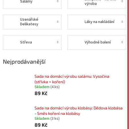
Salámy
výroba
Uzenářské
Láky na nakládání
Delikatesy
Střeva
Výhodné balení
Nejprodávanější
Sada na domácí výrobu salámu: Vysočina
(střívka + koření)
Skladem
(4 ks)
89 Kč
Sada na domácí výrobu klobásy: Dědova klobása
- Směs koření na klobásy
Skladem
(3 ks)
89 Kč