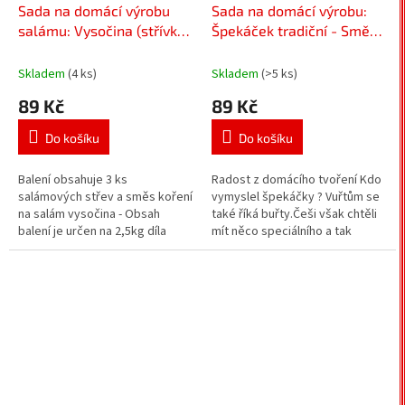
Sada na domácí výrobu
Sada na domácí výrobu:
salámu: Vysočina (střívka
Špekáček tradiční - Směs
+ koření)
koření na špekáčky
Skladem
(4 ks)
Skladem
(>5 ks)
89 Kč
89 Kč
Do košíku
Do košíku
Balení obsahuje 3 ks
Radost z domácího tvoření Kdo
salámových střev a směs koření
vymyslel špekáčky ? Vuřtům se
na salám vysočina - Obsah
také říká buřty.Češi však chtěli
balení je určen na 2,5kg díla
mít něco speciálního a tak
Domácí salám z Vysočiny, ten si
vymysleli špekáčky.Špekáček
člověk zamiluje....
se poprvé objevil na...