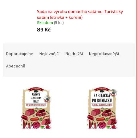
Sada na výrobu domácího salámu: Turistický
salám (střívka + koření)
Skladem
(5 ks)
89 Kč
Ř
a
Doporučujeme
Nejlevnější
Nejdražší
Nejprodávanější
z
e
Abecedně
n
í
V
p
ý
r
p
o
i
d
s
u
p
k
r
t
o
ů