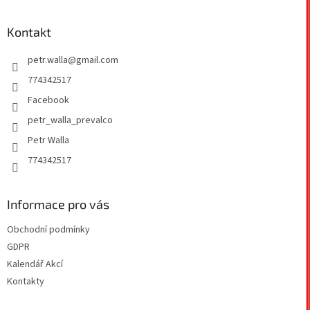
á
n
c
p
í
í
a
Kontakt
p
t
r
petr.walla
@
gmail.com
í
v
k
774342517
y
Facebook
v
ý
petr_walla_prevalco
p
Petr Walla
i
s
774342517
u
Informace pro vás
Obchodní podmínky
GDPR
Kalendář Akcí
Kontakty