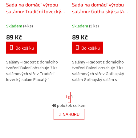
Sada na domácí výrobu
Sada na domácí výrobu
salámu: Tradiční lovecký
salámu: Gothajský salám
(střívka + koření)
(střívka + koření)
Skladem
(4 ks)
Skladem
(5 ks)
89 Kč
89 Kč
Do košíku
Do košíku
Salámy - Radost z domácího
Salámy - Radost z domácího
tvoření Balení obsahuje 3 ks
tvoření Balení obsahuje 3 ks
salámových střev Tradiční
salámových střev Gothajský
lovecký salám Placatý "
salám Gothajský salám s
Lovečák" kdo by neznal
cibulkou a octem ? Opečený s
klasickou chuť trvanlivého
okurkem a bramborem ? Nebo...
S
1
3
Loveckého salámu....
t
r
40
položek celkem
O
á
v
NAHORU
n
l
k
á
o
v
Z
d
á
a