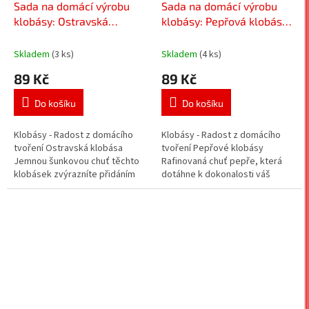
Sada na domácí výrobu
Sada na domácí výrobu
klobásy: Ostravská
klobásy: Pepřová klobása
klobása - Směs koření na
- Směs koření na klobásy
klobásy
Skladem
(3 ks)
Skladem
(4 ks)
89 Kč
89 Kč
Do košíku
Do košíku
Klobásy - Radost z domácího
Klobásy - Radost z domácího
tvoření Ostravská klobása
tvoření Pepřové klobásy
Jemnou šunkovou chuť těchto
Rafinovaná chuť pepře, která
klobásek zvýrazníte přidáním
dotáhne k dokonalosti váš
sušených švestek, ořechů, sýra
salám. Směs koření, kde hraje
nebo sušených rajčat....
prim sladká paprika a pepř
není...