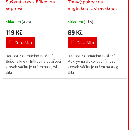
Sušená krev - Bílkovina
Tmavý pokryv na
vepřová
anglickou, Ostravskou
klobásu, Moravské uzené
- Směs koření na dekor
Skladem
(4 ks)
Skladem
(1 ks)
119 Kč
89 Kč
Do košíku
Do košíku
Radost z domácího tvoření
Radost z domácího tvoření
Sušená krev - Bílkovina vepřová
Pokryv na dekorování masa
Obsah sáčku je určen na 1,25l
Obsah sáčku je určen na 4 kg
díla
díla