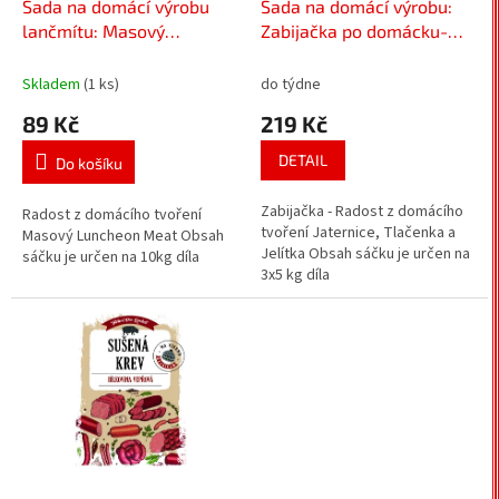
d
Sada na domácí výrobu
Sada na domácí výrobu:
u
lančmítu: Masový
Zabijačka po domácku-
k
Luncheon Meat - směs
směs koření na jaternice,
t
koření na domácí tvoření
tlačenku a jelítka
Skladem
(1 ks)
do týdne
ů
89 Kč
219 Kč
DETAIL
Do košíku
Zabijačka - Radost z domácího
Radost z domácího tvoření
tvoření Jaternice, Tlačenka a
Masový Luncheon Meat Obsah
Jelítka Obsah sáčku je určen na
sáčku je určen na 10kg díla
3x5 kg díla