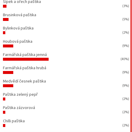
Šípek a ořech paštika
(3%)
Brusinková paštika
(5%)
Bylinková paštika
(2%)
Houbová paštika
(9%)
Farmářská paštika jemná
(40%)
Farmářská paštika hrubá
(9%)
Medvědí česnek paštika
(9%)
Paštika zelený pepř
(2%)
Paštika zázvorová
(2%)
Chilli paštika
(2%)