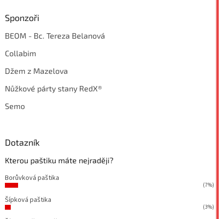
Sponzoři
BEOM - Bc. Tereza Belanová
Collabim
Džem z Mazelova
Nůžkové párty stany RedX®
Semo
Dotazník
Kterou paštiku máte nejraději?
Borůvková paštika
(7%)
Šípková paštika
(3%)