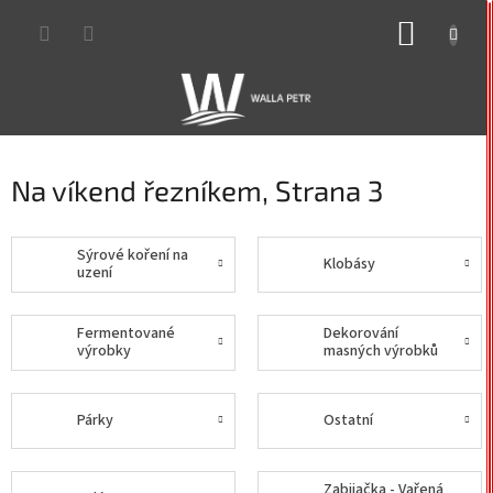
Přejít
NÁKUP
na
obsah
KOŠÍK
Na víkend řezníkem
, Strana 3
Sýrové koření na
Klobásy
uzení
Fermentované
Dekorování
výrobky
masných výrobků
Párky
Ostatní
Zabijačka - Vařená