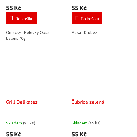
55 Kč
55 Kč
Do košíku
Do košíku
Omáčky - Polévky Obsah
Masa - Drůbež
balení: 70g
Grill Delikates
Čubrica zelená
Skladem
(>5 ks)
Skladem
(>5 ks)
55 Kč
55 Kč