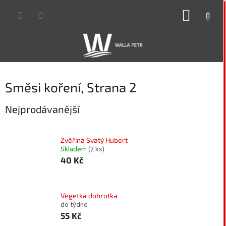
Přejít
NÁKUP
na
obsah
KOŠÍK
Směsi koření
, Strana 2
Nejprodávanější
Zvěřina Svatý Hubert
Skladem
(2 ks)
40 Kč
Vegetka dobrotka
do týdne
55 Kč