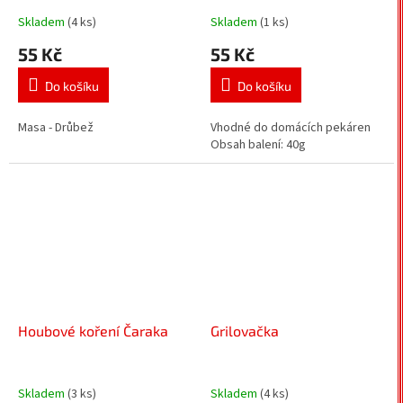
Skladem
(4 ks)
Skladem
(1 ks)
55 Kč
55 Kč
Do košíku
Do košíku
Masa - Drůbež
Vhodné do domácích pekáren
Obsah balení: 40g
Houbové koření Čaraka
Grilovačka
Skladem
(3 ks)
Skladem
(4 ks)