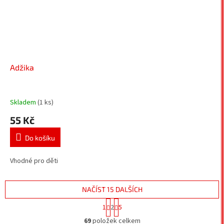
Adžika
Skladem
(1 ks)
55 Kč
Do košíku
Vhodné pro děti
NAČÍST 15 DALŠÍCH
S
1
2
5
t
O
r
69
položek celkem