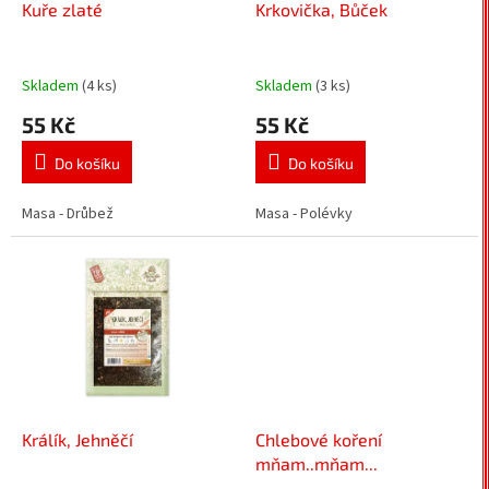
d
Kuře zlaté
Krkovička, Bůček
u
k
t
Skladem
(4 ks)
Skladem
(3 ks)
ů
55 Kč
55 Kč
Do košíku
Do košíku
Masa - Drůbež
Masa - Polévky
Králík, Jehněčí
Chlebové koření
mňam..mňam...