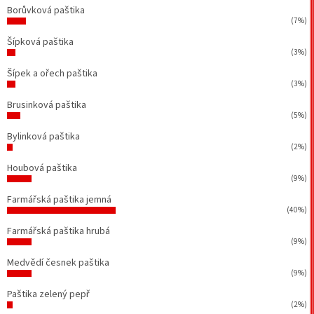
Borůvková paštika
(7%)
Šípková paštika
(3%)
Šípek a ořech paštika
(3%)
Brusinková paštika
(5%)
Bylinková paštika
(2%)
Houbová paštika
(9%)
Farmářská paštika jemná
(40%)
Farmářská paštika hrubá
(9%)
Medvědí česnek paštika
(9%)
Paštika zelený pepř
(2%)